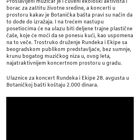
Proslavljeni muzičar je i čuveni ekološki aktivista i
borac za zaštitu životne sredine, a koncerti u
prostoru kakav je Botanička bašta pravi su način da
to dođe do izražaja. I na trećem nastupu
posetiocima će na ulazu biti deljene trajne plastične
čaše, koje će moći da se ponesu kući, kao uspomena
na to veče. Trostruko druženje Rundeka i Ekipe sa
beogradskom publikom predstavljaće, bez sumnje,
krunu bogatog muzičkog niza u, ovog leta,
najatraktivnijem koncertnom prostoru u gradu.
Ulaznice za koncert Rundeka i Ekipe 28. avgusta u
Botaničkoj bašti koštaju 2.000 dinara.