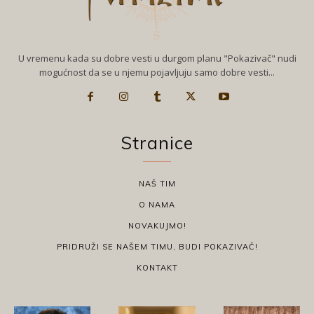
U vremenu kada su dobre vesti u durgom planu "Pokazivač" nudi
mogućnost da se u njemu pojavljuju samo dobre vesti...
Stranice
NAŠ TIM
O NAMA
NOVAKUJMO!
PRIDRUŽI SE NAŠEM TIMU, BUDI POKAZIVAČ!
KONTAKT