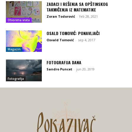
ZADACI I REŠENJA SA OPŠTINSKOG
TAKMIČENJA IZ MATEMATIKE
Zoran Todorović
-
feb 28, 2021
Otvorena vrata
OSALD TOMOVIĆ: PONAVLJAČI
Osvald Tomović
-
sep 4, 2017
Magazin
FOTOGRAFIJA DANA
Sandro Puncet
-
jun 20, 2019
Fotografija