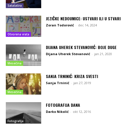
Satatatira
JEZIČKE NEDOUMICE: USTVARI ILI U STVARI
Zoran Todorović
-
dec 14, 2024
Otvorena vrata
DIJANA UHEREK STEVANOVIĆ: BOJE DUGE
Dijana Uherek Stevanović
-
jan 21, 2020
Mesečina
SANJA TRNINIĆ: KRIZA SVESTI
Sanja Trninić
-
jan 27, 2019
Mesečina
FOTOGRAFIJA DANA
Darko Nikolić
-
okt 12, 2016
Fotografija