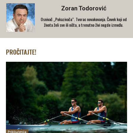
Zoran Todorović
Osnivač „Pokazivača“. Tvorac novakovanja. Čovek koji od
života želi sve ili ništa, a trenutno živi negde između.
PROČITAJTE!
Priključenija