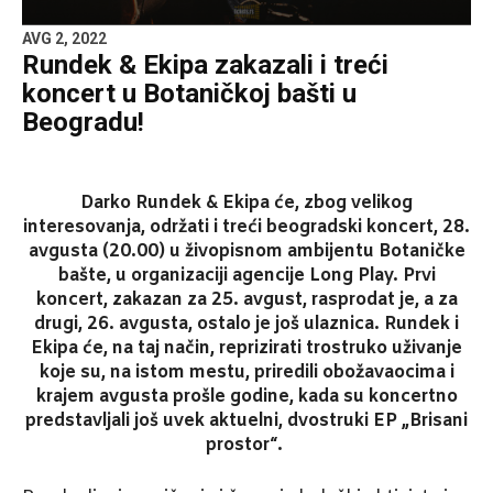
AVG 2, 2022
Rundek & Ekipa zakazali i treći
koncert u Botaničkoj bašti u
Beogradu!
Darko Rundek & Ekipa će, zbog velikog
interesovanja, održati i treći beogradski koncert, 28.
avgusta (20.00) u živopisnom ambijentu Botaničke
bašte, u organizaciji agencije Long Play. Prvi
koncert, zakazan za 25. avgust, rasprodat je, a za
drugi, 26. avgusta, ostalo je još ulaznica. Rundek i
Ekipa će, na taj način, reprizirati trostruko uživanje
koje su, na istom mestu, priredili obožavaocima i
krajem avgusta prošle godine, kada su koncertno
predstavljali još uvek aktuelni, dvostruki EP „Brisani
prostor“.