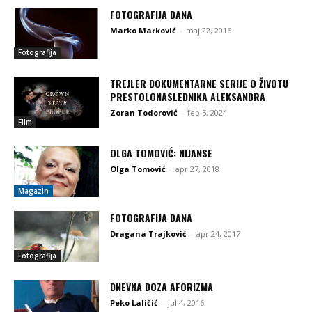
FOTOGRAFIJA DANA
Marko Marković
-
maj 22, 2016
Fotografija
TREJLER DOKUMENTARNE SERIJE O ŽIVOTU
PRESTOLONASLEDNIKA ALEKSANDRA
Zoran Todorović
-
feb 5, 2024
Film
OLGA TOMOVIĆ: NIJANSE
Olga Tomović
-
apr 27, 2018
Magazin
FOTOGRAFIJA DANA
Dragana Trajković
-
apr 24, 2017
Fotografija
DNEVNA DOZA AFORIZMA
Peko Laličić
-
jul 4, 2016