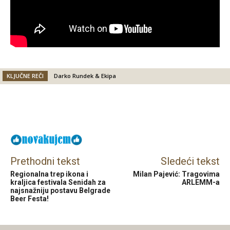
KLJUČNE REČI
Darko Rundek & Ekipa
Facebook
X
Email
Prethodni tekst
Sledeći tekst
Regionalna trep ikona i
Milan Pajević: Tragovima
kraljica festivala Senidah za
ARLEMM-a
najsnažniju postavu Belgrade
Beer Festa!