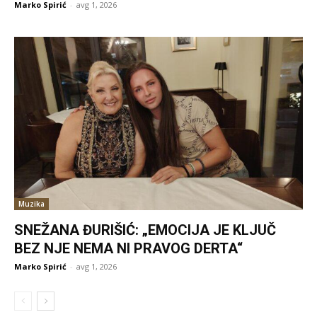
Marko Spirić
-
avg 1, 2026
Muzika
SNEŽANA ĐURIŠIĆ: „EMOCIJA JE KLJUČ
BEZ NJE NEMA NI PRAVOG DERTA“
Marko Spirić
-
avg 1, 2026