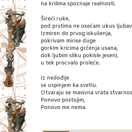
na krilima spoznaje realnosti.
Šireći ruke,
pod prstima ne osećam ukus ljubavi
Izmiren do prvog iskušenja,
pokrivam mirise duge
gorkim kricima grčenja usana,
dok ljubim sliku pokisle jeseni,
u tek procvalo proleće.
Iz nedođije
se uspinjem ka svetlu.
Otvaraju se masivna vrata stvarnos
Ponovo postojim,
Ponovo me nema.