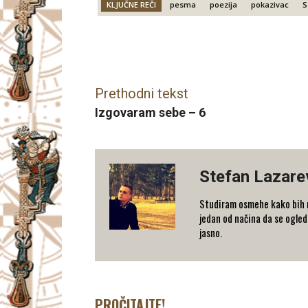
KLJUČNE REČI
pesma
poezija
pokazivac
S
Facebook
X
Email
Prethodni tekst
Izgovaram sebe – 6
Stefan Lazare
Studiram osmehe kako bih m
jedan od načina da se ogle
jasno.
PROČITAJTE!