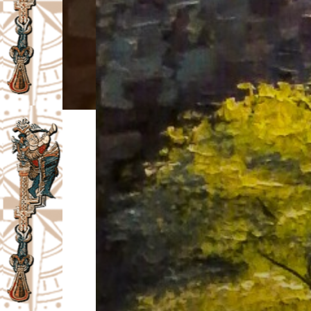
I
V
A
Č