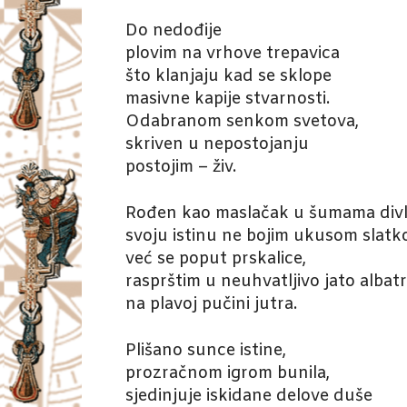
Do nedođije
plovim na vrhove trepavica
što klanjaju kad se sklope
masivne kapije stvarnosti.
Odabranom senkom svetova,
skriven u nepostojanju
postojim – živ.
Rođen kao maslačak u šumama divl
svoju istinu ne bojim ukusom slatk
već se poput prskalice,
rasprštim u neuhvatljivo jato albat
na plavoj pučini jutra.
Plišano sunce istine,
prozračnom igrom bunila,
sjedinjuje iskidane delove duše