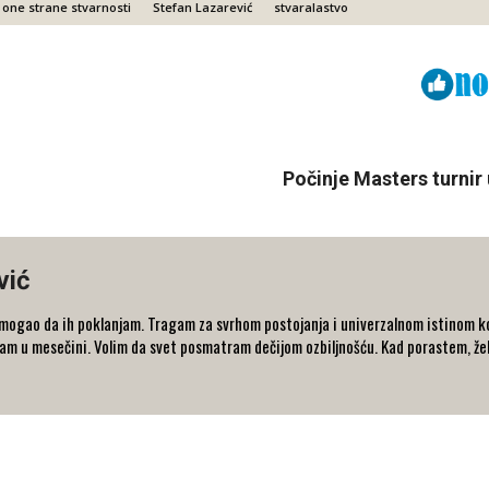
 one strane stvarnosti
Stefan Lazarević
stvaralastvo
Viber
ReddIt
Počinje Masters turnir
vić
ogao da ih poklanjam. Tragam za svrhom postojanja i univerzalnom istinom ko
dam u mesečini. Volim da svet posmatram dečijom ozbiljnošću. Kad porastem, ž