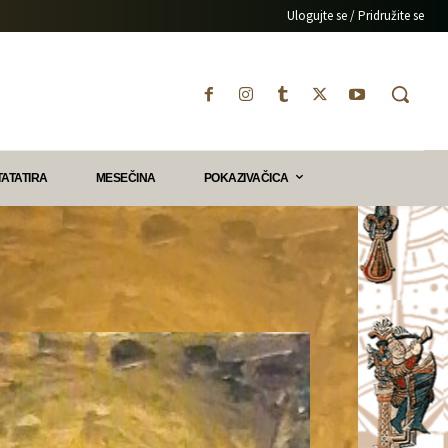
Ulogujte se / Pridružite se
TATATIRA
MESEČINA
POKAZIVAČICA