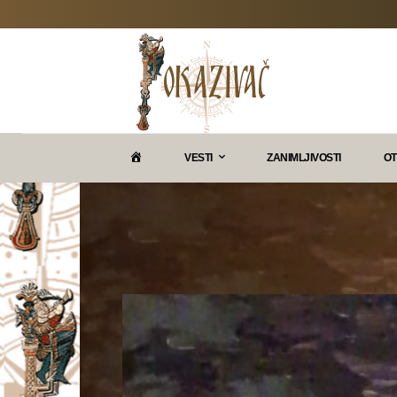
P
VESTI
ZANIMLJIVOSTI
OT
O
K
A
Z