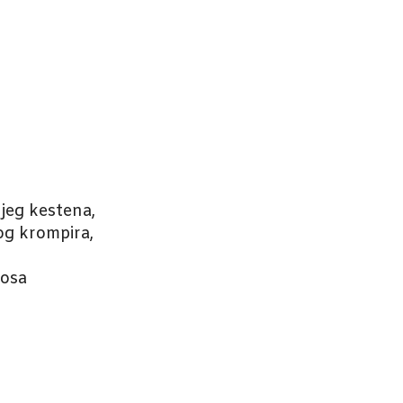
jeg kestena,
og krompira,
rosa