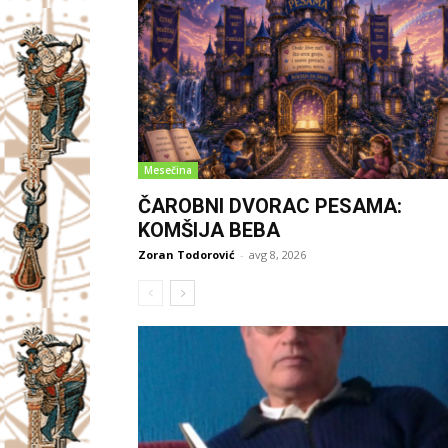
Mesečina
ČAROBNI DVORAC PESAMA:
KOMŠIJA BEBA
Zoran Todorović
-
avg 8, 2026