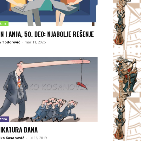
čina
N I ANJA, 50. DEO: NJABOLJE REŠENJE
 Todorović
-
mar 11, 2025
atira
IKATURA DANA
ko Kosanović
-
jul 16, 2019