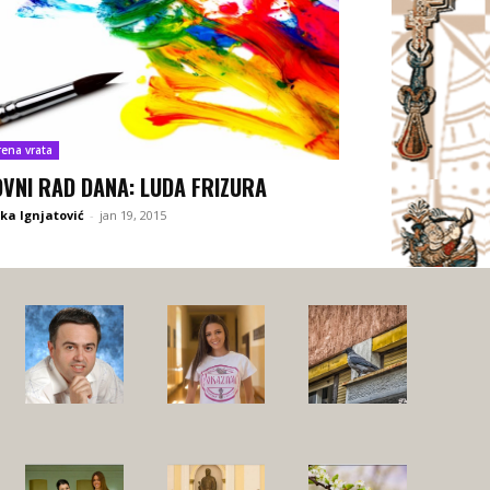
rena vrata
OVNI RAD DANA: LUDA FRIZURA
ka Ignjatović
-
jan 19, 2015