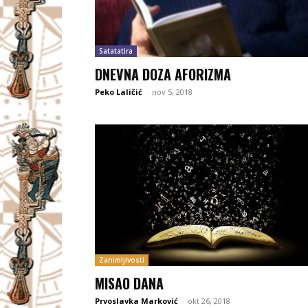
Satatatira
DNEVNA DOZA AFORIZMA
Peko Laličić
-
nov 5, 2018
Zanimljivosti
MISAO DANA
Prvoslavka Marković
-
okt 26, 2018