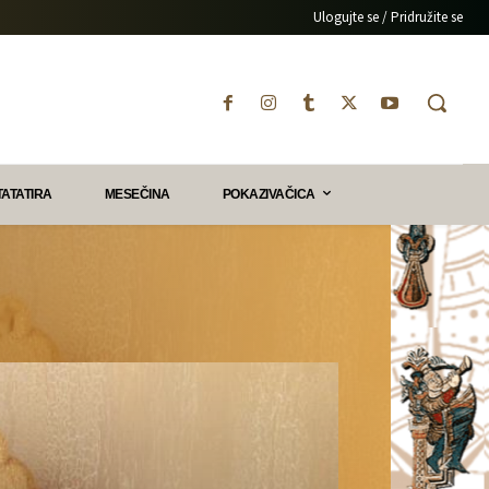
Ulogujte se / Pridružite se
TATATIRA
MESEČINA
POKAZIVAČICA