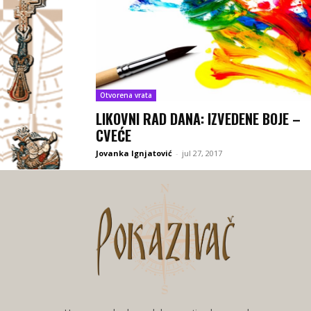
Otvorena vrata
LIKOVNI RAD DANA: IZVEDENE BOJE –
CVEĆE
Jovanka Ignjatović
-
jul 27, 2017