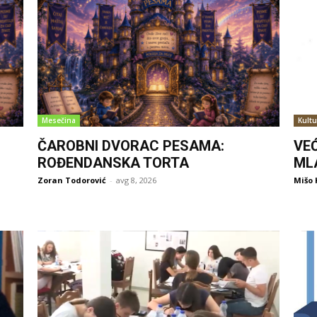
Mesečina
Kultu
ČAROBNI DVORAC PESAMA:
VE
ROĐENDANSKA TORTA
ML
Zoran Todorović
-
avg 8, 2026
Mišo 