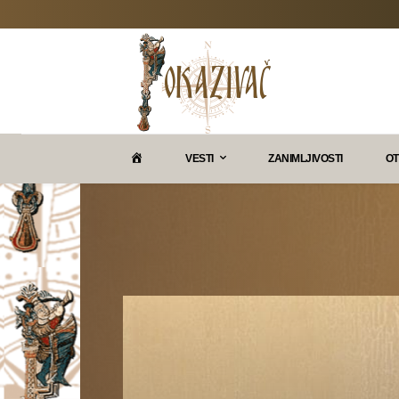
P
VESTI
ZANIMLJIVOSTI
OT
O
K
A
Z