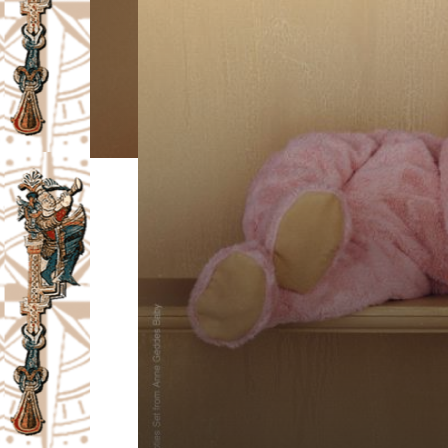
I
V
A
Č