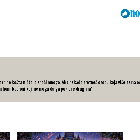
Viber
ReddIt
eh ne košta ništa, a znači mnogo. Ako nekada sretneš osobu koja više nema osm
ehom, kao oni koji ne mogu da ga poklone drugima".