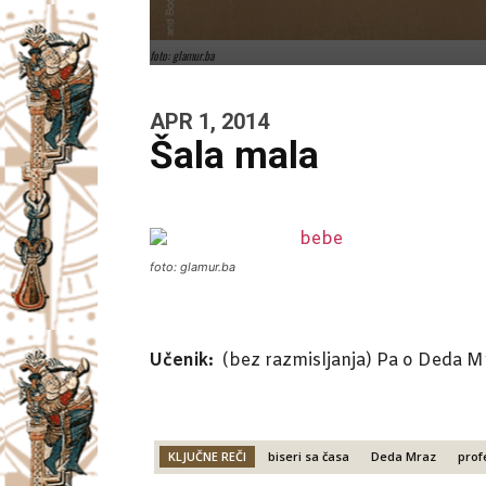
foto: glamur.ba
APR 1, 2014
Šala mala
foto: glamur.ba
Učenik:
(bez razmisljanja) Pa o Deda M
KLJUČNE REČI
biseri sa časa
Deda Mraz
prof