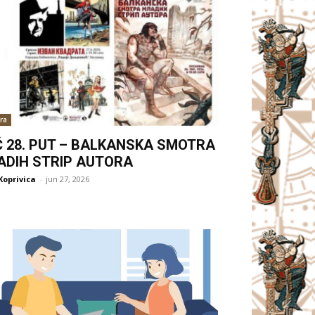
ra
Ć 28. PUT – BALKANSKA SMOTRA
ADIH STRIP AUTORA
Koprivica
-
jun 27, 2026