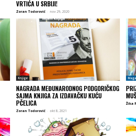
VRTIĆA U SRBIJI!
Zoran Todorović
-
nov 29, 2020
Knjige
Maga
NAGRADA MEĐUNARODNOG PODGORIČKOG
PRI
SAJMA KNJIGA ZA IZDAVAČKU KUĆU
MUŠ
PČELICA
Žika 
Zoran Todorović
-
okt 8, 2021