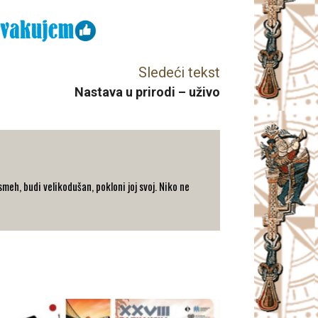
Sledeći tekst
Nastava u prirodi – uživo
eh, budi velikodušan, pokloni joj svoj. Niko ne