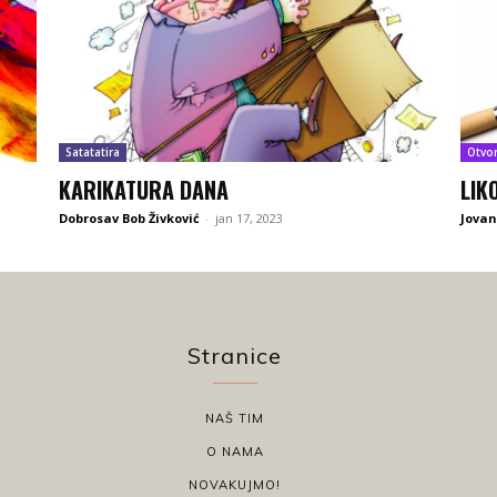
Satatatira
Otvo
KARIKATURA DANA
LIK
Dobrosav Bob Živković
-
jan 17, 2023
Jovan
Stranice
NAŠ TIM
O NAMA
NOVAKUJMO!