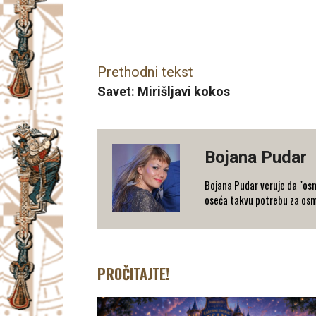
Facebook
X
Email
Prethodni tekst
Savet: Mirišljavi kokos
Bojana Pudar
Bojana Pudar veruje da "osm
oseća takvu potrebu za osm
PROČITAJTE!