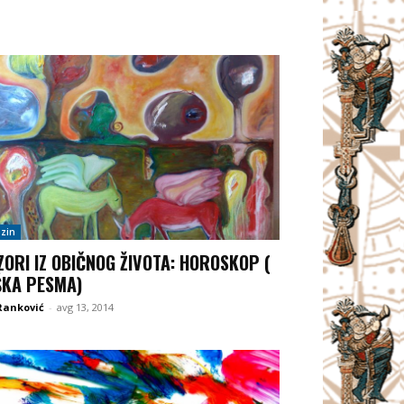
zin
ZORI IZ OBIČNOG ŽIVOTA: HOROSKOP (
KA PESMA)
Ranković
-
avg 13, 2014