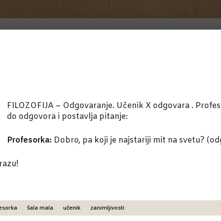
FILOZOFIJA – Odgovaranje. Učenik X odgovara . Profes
do odgovora i postavlja pitanje:
Profesorka:
Dobro, pa koji je najstariji mit na svetu? (o
razu!
esorka
šala mala
učenik
zanimljivosti