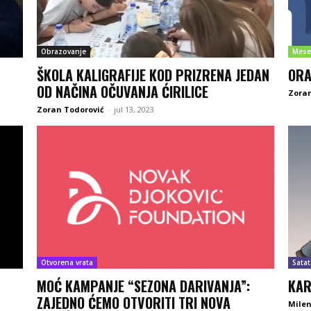
Obrazovanje
Mese
ŠKOLA KALIGRAFIJE KOD PRIZRENA JEDAN
ORA
OD NAČINA OČUVANJA ĆIRILICE
Zoran
Zoran Todorović
-
jul 13, 2023
Otvorena vrata
Satat
MOĆ KAMPANJE “SEZONA DARIVANJA”:
KAR
ZAJEDNO ĆEMO OTVORITI TRI NOVA
Milen