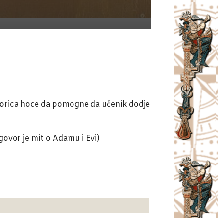
orica hoce da pomogne da učenik dodje
dgovor je mit o Adamu i Evi)