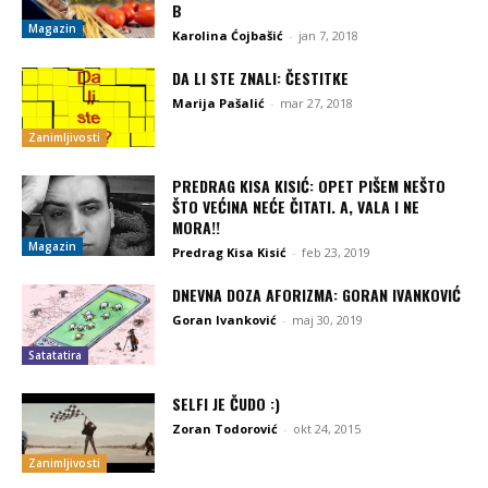
B
Magazin
Karolina Ćojbašić
-
jan 7, 2018
DA LI STE ZNALI: ČESTITKE
Marija Pašalić
-
mar 27, 2018
Zanimljivosti
PREDRAG KISA KISIĆ: OPET PIŠEM NEŠTO
ŠTO VEĆINA NEĆE ČITATI. A, VALA I NE
MORA!!
Magazin
Predrag Kisa Kisić
-
feb 23, 2019
DNEVNA DOZA AFORIZMA: GORAN IVANKOVIĆ
Goran Ivanković
-
maj 30, 2019
Satatatira
SELFI JE ČUDO :)
Zoran Todorović
-
okt 24, 2015
Zanimljivosti