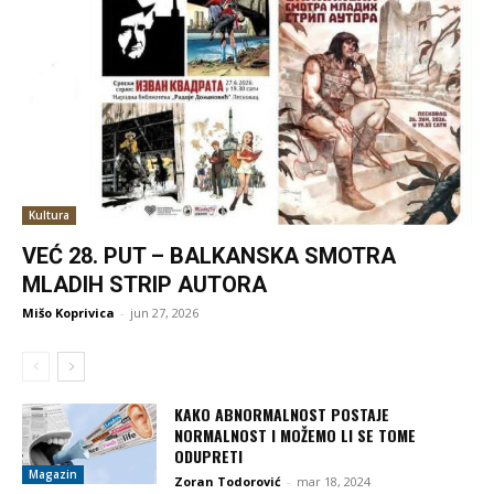
Kultura
VEĆ 28. PUT – BALKANSKA SMOTRA
MLADIH STRIP AUTORA
Mišo Koprivica
-
jun 27, 2026
KAKO ABNORMALNOST POSTAJE
NORMALNOST I MOŽEMO LI SE TOME
ODUPRETI
Magazin
Zoran Todorović
-
mar 18, 2024