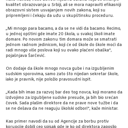
kvalitet obrazovanja u Srbiji, ali se mora napraviti efikasniji
obrazovni sistem usvajanjem novih zakona, koji su
pripremljeni i čekaju da uđu u skupštinsku proceduru.
„Mi mnogo para bacamo, a da se ne vidi da bacamo. Recimo,
u jednoj opštini gde imate 20 škola, u svakoj školi imate
domare. Po novom zakonu tim domara može se smatrati
jednom radnom jedinicom, koji će od škole do škole moći da
radi mnogo više poslova koji su ovako plaćeni obaška”,
pojašnjava Šarčević.
On dodaje da škole mnogo novca gube i na izgubljenim
sudskim sporovima, samo zato što nijedan sekretar škole,
iako je pravnik, nije položio pravosudni ispit.
„Kada bih imao za razvoj bar deo tog novca, koji moramo da
izdvojimo za izgubljene sudske presude, ja bih bio srećan
čovek. Sada plašim direktore da ne prave nove tužbe i da
se ne dešava da ne reaguju školski odbori”, kaže ministar.
Kao primer navodi da su od Agencije za borbu protiv
korupcije dobili ceo spisak gde je ko od direktora zaposlio