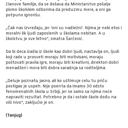
članove familije, da se dešava da Ministarstvo pošalje
pismo školskim odborima da preduzmu mere, a oni ga
potpuno ignorišu.
„Čak nas izvređaju, jer ‘oni su nadležni’. Njima je neki etos i
moralni lik ljudi zaposlenih u školama nebitan. A u
školstvu je sve bitno”, smatra Šarčević.
Da bi deca izašla iz škole kao dobri ljudi, nastavlja on, ljudi
koji rade u prosveti moraju biti motivisani, moraju
poštovati pravila igre, moraju biti kreativni, direktori dobri
menadžeri i mora biti dobra saradnja sa roditeljima.
„Deluje poznato, jasno, ali ko uštimuje celu tu priču
postigao je uspeh. Nije poenta da imamo 30 odsto
fenomenalnih škola u Srbiji, jer se samo sa njima neće
napraviti rezultat. Potrebno je da i ostale škole dođu na
viši nivo”, zaključio je on.
(Tanjug)