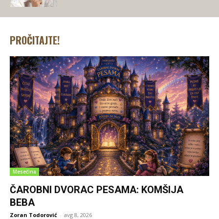
PROČITAJTE!
Mesečina
ČAROBNI DVORAC PESAMA: KOMŠIJA
BEBA
Zoran Todorović
-
avg 8, 2026