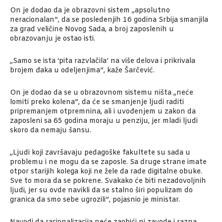
On je dodao da je obrazovni sistem „apsolutno
neracionalan”, da se posledenjih 16 godina Srbija smanjila
za grad veličine Novog Sada, a broj zaposlenih u
obrazovanju je ostao isti.
„Samo se ista ‘pita razvlačila’ na više delova i prikrivala
brojem đaka u odeljenjima”, kaže Šarčević.
On je dodao da se u obrazovnom sistemu ništa „neće
lomiti preko kolena”, da će se smanjenje ljudi raditi
pripremanjem otpremnina, ali i uvođenjem u zakon da
zaposleni sa 65 godina moraju u penziju, jer mladi ljudi
skoro da nemaju šansu.
„Ljudi koji završavaju pedagoške fakultete su sada u
problemu i ne mogu da se zaposle. Sa druge strane imate
otpor starijih kolega koji ne žele da rade digitalne obuke.
Sve to mora da se pokrene. Svakako će biti nezadovoljnih
ljudi, jer su ovde navikli da se stalno širi populizam do
granica da smo sebe ugrozili”, pojasnio je ministar.