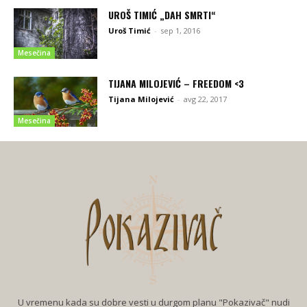
UROŠ TIMIĆ „DAH SMRTI“
Uroš Timić
-
sep 1, 2016
Mesečina
TIJANA MILOJEVIĆ – FREEDOM <3
Tijana Milojević
-
avg 22, 2017
Mesečina
U vremenu kada su dobre vesti u durgom planu "Pokazivač" nudi