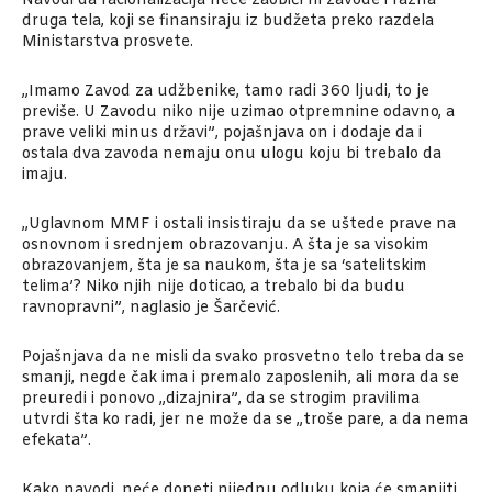
Navodi da racionalizacija neće zaobići ni zavode i razna
druga tela, koji se finansiraju iz budžeta preko razdela
Ministarstva prosvete.
„Imamo Zavod za udžbenike, tamo radi 360 ljudi, to je
previše. U Zavodu niko nije uzimao otpremnine odavno, a
prave veliki minus državi”, pojašnjava on i dodaje da i
ostala dva zavoda nemaju onu ulogu koju bi trebalo da
imaju.
„Uglavnom MMF i ostali insistiraju da se uštede prave na
osnovnom i srednjem obrazovanju. A šta je sa visokim
obrazovanjem, šta je sa naukom, šta je sa ‘satelitskim
telima’? Niko njih nije doticao, a trebalo bi da budu
ravnopravni”, naglasio je Šarčević.
Pojašnjava da ne misli da svako prosvetno telo treba da se
smanji, negde čak ima i premalo zaposlenih, ali mora da se
preuredi i ponovo „dizajnira”, da se strogim pravilima
utvrdi šta ko radi, jer ne može da se „troše pare, a da nema
efekata”.
Kako navodi, neće doneti nijednu odluku koja će smanjiti