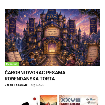
Mesečina
ČAROBNI DVORAC PESAMA:
ROĐENDANSKA TORTA
Zoran Todorović
-
avg 8, 2026