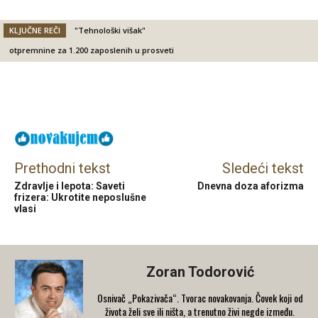
KLJUČNE REČI
"Tehnološki višak"
otpremnine za 1.200 zaposlenih u prosveti
Facebook
X
Email
Prethodni tekst
Sledeći tekst
Zdravlje i lepota: Saveti
Dnevna doza aforizma
frizera: Ukrotite neposlušne
vlasi
Zoran Todorović
Osnivač „Pokazivača“. Tvorac novakovanja. Čovek koji od
života želi sve ili ništa, a trenutno živi negde između.