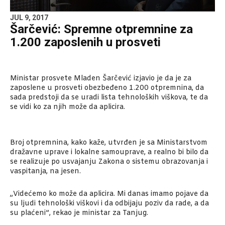
JUL 9, 2017
Šarčević: Spremne otpremnine za
1.200 zaposlenih u prosveti
Ministar prosvete Mladen Šarčević izjavio je da je za
zaposlene u prosveti obezbeđeno 1.200 otpremnina, da
sada predstoji da se uradi lista tehnoloških viškova, te da
se vidi ko za njih može da aplicira.
Broj otpremnina, kako kaže, utvrđen je sa Ministarstvom
dražavne uprave i lokalne samouprave, a realno bi bilo da
se realizuje po usvajanju Zakona o sistemu obrazovanja i
vaspitanja, na jesen.
„Videćemo ko može da aplicira. Mi danas imamo pojave da
su ljudi tehnološki viškovi i da odbijaju poziv da rade, a da
su plaćeni”, rekao je ministar za Tanjug.