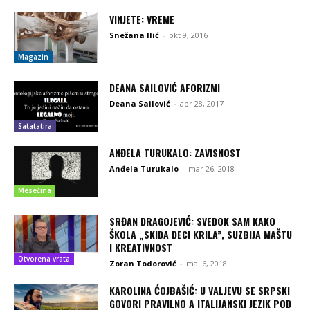
VINJETE: VREME
Snežana Ilić
-
okt 9, 2016
Magazin
DEANA SAILOVIĆ AFORIZMI
Deana Sailović
-
apr 28, 2017
Satatatira
ANĐELA TURUKALO: ZAVISNOST
Anđela Turukalo
-
mar 26, 2018
Mesečina
SRĐAN DRAGOJEVIĆ: SVEDOK SAM KAKO
ŠKOLA „SKIDA DECI KRILA”, SUZBIJA MAŠTU
I KREATIVNOST
Otvorena vrata
Zoran Todorović
-
maj 6, 2018
KAROLINA ĆOJBAŠIĆ: U VALJEVU SE SRPSKI
GOVORI PRAVILNO A ITALIJANSKI JEZIK POD