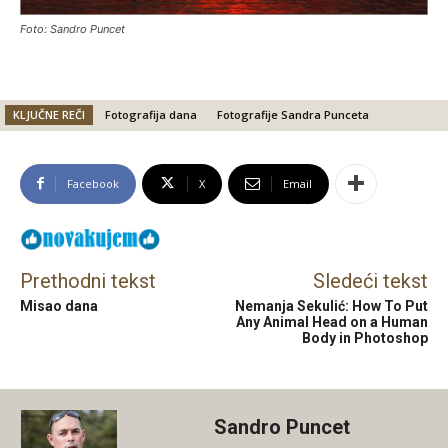
Foto: Sandro Puncet
KLJUČNE REČI
Fotografija dana
Fotografije Sandra Punceta
Facebook
X
Email
Prethodni tekst
Sledeći tekst
Misao dana
Nemanja Sekulić: How To Put
Any Animal Head on a Human
Body in Photoshop
Sandro Puncet