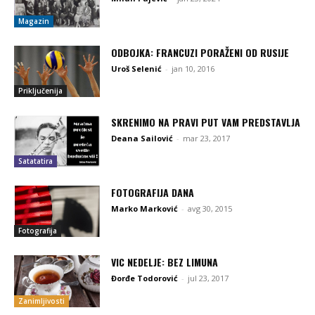
Magazin
ODBOJKA: FRANCUZI PORAŽENI OD RUSIJE
Uroš Selenić
-
jan 10, 2016
Priključenija
SKRENIMO NA PRAVI PUT VAM PREDSTAVLJA
Deana Sailović
-
mar 23, 2017
Satatatira
FOTOGRAFIJA DANA
Marko Marković
-
avg 30, 2015
Fotografija
VIC NEDELJE: BEZ LIMUNA
Đorđe Todorović
-
jul 23, 2017
Zanimljivosti