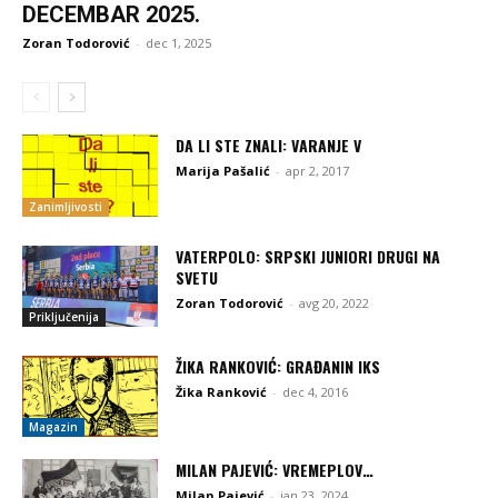
DECEMBAR 2025.
Zoran Todorović
-
dec 1, 2025
DA LI STE ZNALI: VARANJE V
Marija Pašalić
-
apr 2, 2017
Zanimljivosti
VATERPOLO: SRPSKI JUNIORI DRUGI NA
SVETU
Zoran Todorović
-
avg 20, 2022
Priključenija
ŽIKA RANKOVIĆ: GRAĐANIN IKS
Žika Ranković
-
dec 4, 2016
Magazin
MILAN PAJEVIĆ: VREMEPLOV…
Milan Pajević
-
jan 23, 2024