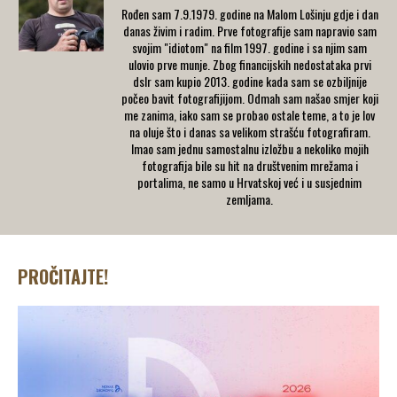
Rođen sam 7.9.1979. godine na Malom Lošinju gdje i dan
danas živim i radim. Prve fotografije sam napravio sam
svojim "idiotom" na film 1997. godine i sa njim sam
ulovio prve munje. Zbog financijskih nedostataka prvi
dslr sam kupio 2013. godine kada sam se ozbiljnije
počeo bavit fotografijijom. Odmah sam našao smjer koji
me zanima, iako sam se probao ostale teme, a to je lov
na oluje što i danas sa velikom strašću fotografiram.
Imao sam jednu samostalnu izložbu a nekoliko mojih
fotografija bile su hit na društvenim mrežama i
portalima, ne samo u Hrvatskoj već i u susjednim
zemljama.
PROČITAJTE!