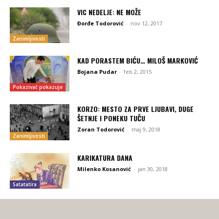
VIC NEDELJE: NE MOŽE
Đorđe Todorović
-
nov 12, 2017
Zanimljivosti
KAD PORASTEM BIĆU… MILOŠ MARKOVIĆ
Bojana Pudar
-
feb 2, 2015
Pokazivač pokazuje
KORZO: MESTO ZA PRVE LJUBAVI, DUGE
ŠETNJE I PONEKU TUČU
Zoran Todorović
-
maj 9, 2018
Zanimljivosti
KARIKATURA DANA
Milenko Kosanović
-
jan 30, 2018
Satatatira