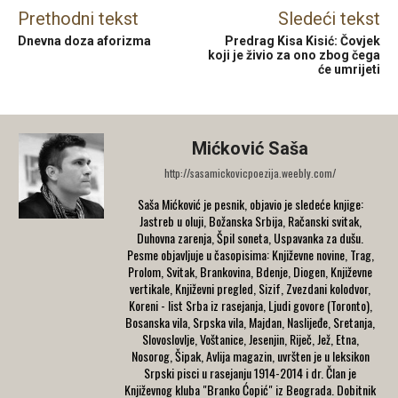
Prethodni tekst
Sledeći tekst
Dnevna doza aforizma
Predrag Kisa Kisić: Čovjek
koji je živio za ono zbog čega
će umrijeti
Mićković Saša
http://sasamickovicpoezija.weebly.com/
Saša Mićković je pesnik, objavio je sledeće knjige:
Jastreb u oluji, Božanska Srbija, Račanski svitak,
Duhovna zarenja, Špil soneta, Uspavanka za dušu.
Pesme objavljuje u časopisima: Književne novine, Trag,
Prolom, Svitak, Brankovina, Bdenje, Diogen, Književne
vertikale, Književni pregled, Sizif, Zvezdani kolodvor,
Koreni - list Srba iz rasejanja, Ljudi govore (Toronto),
Bosanska vila, Srpska vila, Majdan, Naslijeđe, Sretanja,
Slovoslovlje, Voštanice, Jesenjin, Riječ, Jež, Etna,
Nosorog, Šipak, Avlija magazin, uvršten je u leksikon
Srpski pisci u rasejanju 1914-2014 i dr. Član je
Književnog kluba "Branko Ćopić" iz Beograda. Dobitnik