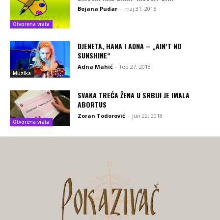
Bojana Pudar
-
maj 31, 2015
Otvorena vrata
DJENETA, HANA I ADNA – „AIN’T NO
SUNSHINE“
Adna Mahić
-
feb 27, 2018
Muzika
SVAKA TREĆA ŽENA U SRBIJI JE IMALA
ABORTUS
Zoran Todorović
-
jun 22, 2018
Otvorena vrata