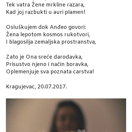
Tek vatra Žene mrkline razara,
Kad joj razbukti u auri plamen!
Osluškujem dok Anđeo govori:
Žena lepotom kosmos rukotvori,
I blagosilja zemaljska prostranstva,
Zato je Ona sreće darodavka,
Prisustvo njeno i način boravka,
Oplemenjuje sva poznata carstva!
Kragujevac, 20.07.2017.