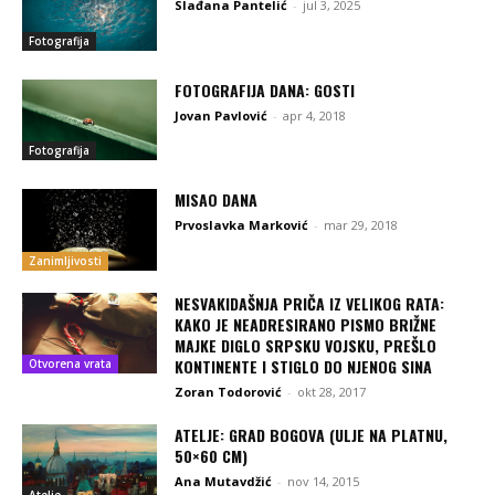
Slađana Pantelić
-
jul 3, 2025
Fotografija
FOTOGRAFIJA DANA: GOSTI
Jovan Pavlović
-
apr 4, 2018
Fotografija
MISAO DANA
Prvoslavka Marković
-
mar 29, 2018
Zanimljivosti
NESVAKIDAŠNJA PRIČA IZ VELIKOG RATA:
KAKO JE NEADRESIRANO PISMO BRIŽNE
MAJKE DIGLO SRPSKU VOJSKU, PREŠLO
KONTINENTE I STIGLO DO NJENOG SINA
Otvorena vrata
Zoran Todorović
-
okt 28, 2017
ATELJE: GRAD BOGOVA (ULJE NA PLATNU,
50×60 CM)
Ana Mutavdžić
-
nov 14, 2015