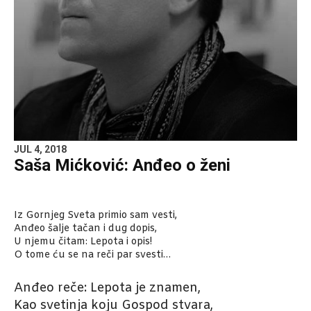
JUL 4, 2018
Saša Mićković: Anđeo o ženi
Iz Gornjeg Sveta primio sam vesti,
Anđeo šalje tačan i dug dopis,
U njemu čitam: Lepota i opis!
O tome ću se na reči par svesti…
Anđeo reče: Lepota je znamen,
Kao svetinja koju Gospod stvara,