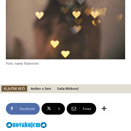
Foto: Ivana Todorović
KLJUČNE REČI
Anđeo o ženi
Saša Mićković
Facebook
X
Email