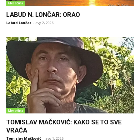
Mesečina
LABUD N. LONČAR: ORAO
Labud Lončar
-
avg 2, 2026
Mesečina
TOMISLAV MAČKOVIĆ: KAKO SE TO SVE
VRAĆA
Tomislav Mačković
-
avg 1, 2026