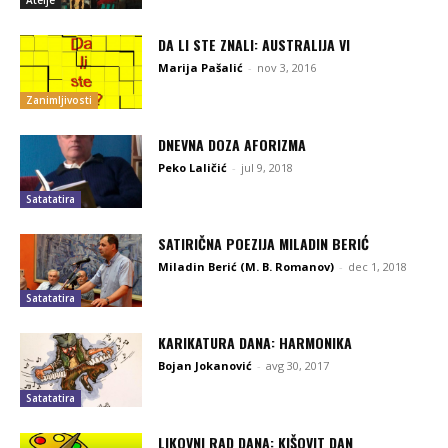
Atelje
DA LI STE ZNALI: AUSTRALIJA VI
Marija Pašalić
-
nov 3, 2016
Zanimljivosti
DNEVNA DOZA AFORIZMA
Peko Laličić
-
jul 9, 2018
Satatatira
SATIRIČNA POEZIJA MILADIN BERIĆ
Miladin Berić (M. B. Romanov)
-
dec 1, 2018
Satatatira
KARIKATURA DANA: HARMONIKA
Bojan Jokanović
-
avg 30, 2017
Satatatira
LIKOVNI RAD DANA: KIŠOVIT DAN