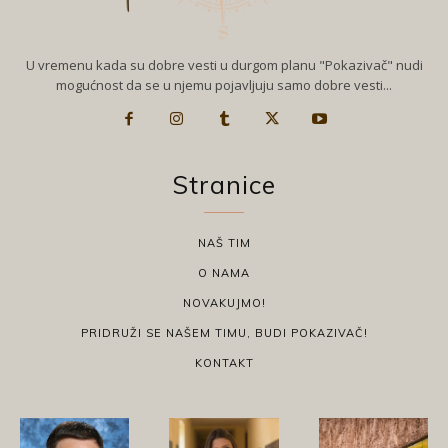
U vremenu kada su dobre vesti u durgom planu "Pokazivač" nudi
mogućnost da se u njemu pojavljuju samo dobre vesti...
Stranice
NAŠ TIM
O NAMA
NOVAKUJMO!
PRIDRUŽI SE NAŠEM TIMU, BUDI POKAZIVAČ!
KONTAKT