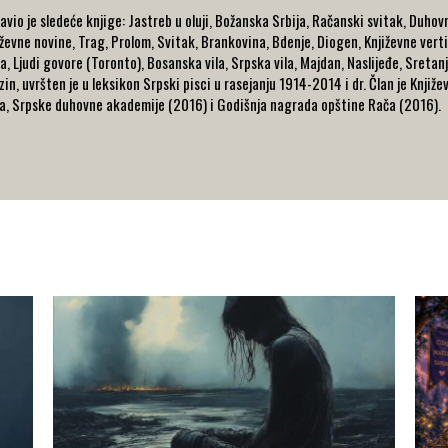
javio je sledeće knjige: Jastreb u oluji, Božanska Srbija, Račanski svitak, Duho
iževne novine, Trag, Prolom, Svitak, Brankovina, Bdenje, Diogen, Književne vertik
ja, Ljudi govore (Toronto), Bosanska vila, Srpska vila, Majdan, Naslijeđe, Sretanja
in, uvršten je u leksikon Srpski pisci u rasejanju 1914-2014 i dr. Član je Knji
ja, Srpske duhovne akademije (2016) i Godišnja nagrada opštine Rača (2016).