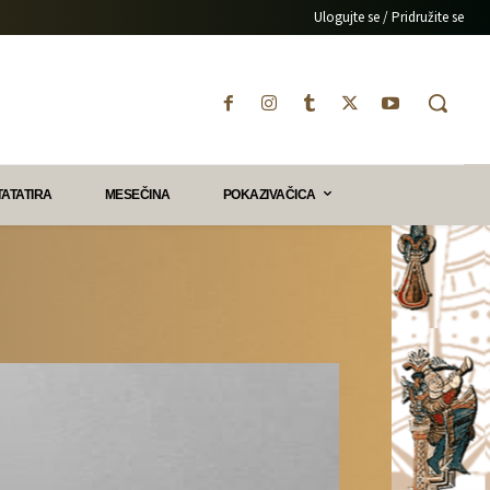
Ulogujte se / Pridružite se
TATATIRA
MESEČINA
POKAZIVAČICA