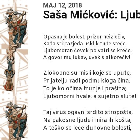
MAJ 12, 2018
Saša Mićković: Lj
Opasna je bolest, prizor neizlečiv,
Kada srž razjeda usklik tuđe sreće.
Ljubomoran čovek po vatri se kreće,
A govor mu lukav, uvek slatkorečiv!
Zlokobne su misli koje se upute,
Prijatelju radi podmukloga čina,
To je ko očima trunje i prašina;
Ljubomorni hvale, a sujetno slute!
Taj virus ogavni srdito stropošta,
Na pakosne ljude i mira ih košta,
A teško se leče duhovne bolesti,