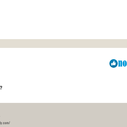
Viber
ReddIt
?
a
ly.com/