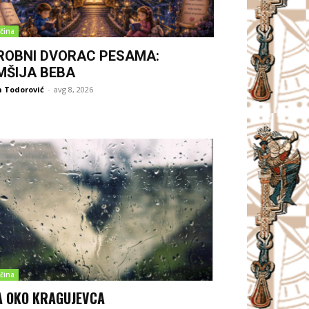
čina
ROBNI DVORAC PESAMA:
MŠIJA BEBA
 Todorović
-
avg 8, 2026
čina
A OKO KRAGUJEVCA