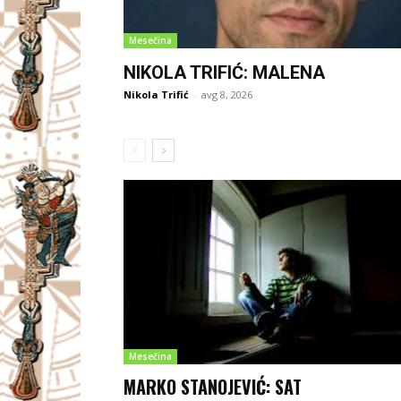
Mesečina
NIKOLA TRIFIĆ: MALENA
Nikola Trifić
-
avg 8, 2026
Mesečina
MARKO STANOJEVIĆ: SAT