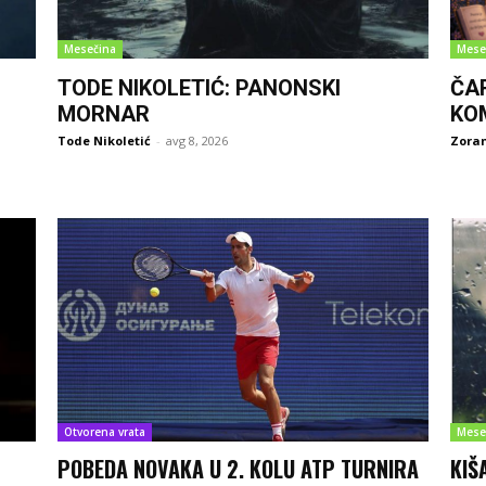
Mesečina
Mese
TODE NIKOLETIĆ: PANONSKI
ČA
MORNAR
KO
Tode Nikoletić
-
avg 8, 2026
Zoran
Otvorena vrata
Mese
POBEDA NOVAKA U 2. KOLU ATP TURNIRA
KIŠ