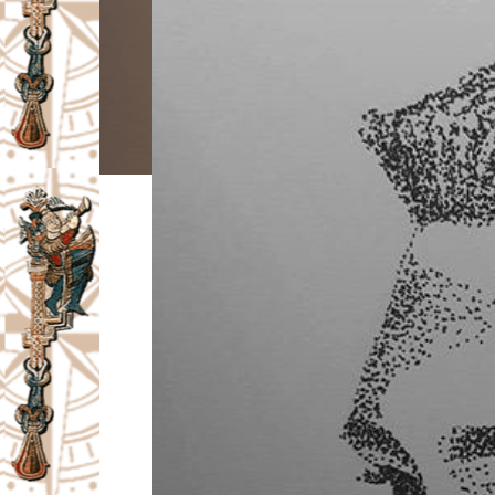
I
V
A
Č