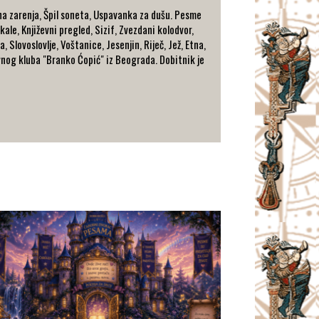
vna zarenja, Špil soneta, Uspavanka za dušu. Pesme
ale, Književni pregled, Sizif, Zvezdani kolodvor,
, Slovoslovlje, Voštanice, Jesenjin, Riječ, Jež, Etna,
ževnog kluba "Branko Ćopić" iz Beograda. Dobitnik je