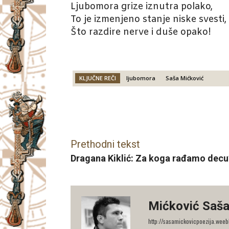
Ljubomora grize iznutra polako,
To je izmenjeno stanje niske svesti,
Što razdire nerve i duše opako!
KLJUČNE REČI
ljubomora
Saša Mićković
Facebook
X
Email
Prethodni tekst
Dragana Kiklić: Za koga rađamo decu
Mićković Saš
http://sasamickovicpoezija.weeb