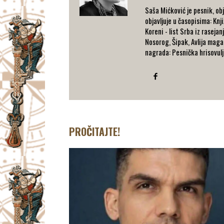
Saša Mićković je pesnik, ob
objavljuje u časopisima: Knj
Koreni - list Srba iz rasejan
Nosorog, Šipak, Avlija magaz
nagrada: Pesnička hrisovul
PROČITAJTE!