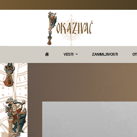
P
VESTI
ZANIMLJIVOSTI
OT
O
K
A
Z