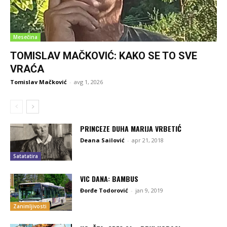
Mesečina
TOMISLAV MAČKOVIĆ: KAKO SE TO SVE
VRAĆA
Tomislav Mačković
-
avg 1, 2026
PRINCEZE DUHA MARIJA VRBETIĆ
Deana Sailović
-
apr 21, 2018
Satatatira
VIC DANA: BAMBUS
Đorđe Todorović
-
jan 9, 2019
Zanimljivosti