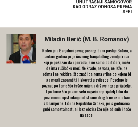
UNUTRAŠNJI SAMOGOVOR
KAO ODRAZ ODNOSA PREMA
SEBI
Miladin Berić (M. B. Romanov)
Rođen je u Banjaluci prvog posnog dana poslije Božića, a
sedam godina prije čuvenog banjalučkog zemljotresa
koji je pokazao da i priroda, a ne samo političari, može
da ima rušilačku moć. Ne krade, ne vara, ne laže, ne
otima i ne rekitira, što znači da nema vrline po kojem bi
ga mogli zapamtiti i iskovati u zvijezde. Posebno je
poznat po tome što češće mijenja države nego prijatelje.
I po tome što je sam sebi najveći neprijatelj tako da
povremene opstrukcije od strane drugih ne uzima kao
zlonamjerne. Liči na Republiku Srpsku, jer s godinama
gubi samostalnost, a i bez obzira što nije od onih i hoće
na sebe.