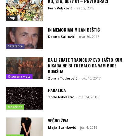
KO, ŠTA, GDE? 01 – PRVI KORACI
Ivan Veljković
-
sep 2, 2018
Strip
IN MEMORIAM MILAN BEŠTIĆ
Deana Sailović
-
mar 30, 2016
Satatatira
DA LI ZNATE TRADICIJU? EVO ZAŠTO KUM
NIKADA NE BI TREBALO DA VAM BUDE
KOMŠIJA
Otvorena vrata
Zoran Todorović
-
okt 15, 2017
PADALICA
Tode Nikoletić
-
maj 24, 2015
Mesečina
VEČNO ŽIVA
Maja Stanković
-
jun 4, 2016