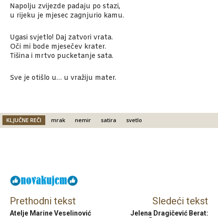
Napolju zvijezde padaju po stazi,
u rijeku je mjesec zagnjurio kamu.
Ugasi svjetlo! Daj zatvori vrata.
Oči mi bode mjesečev krater.
Tišina i mrtvo pucketanje sata.
Sve je otišlo u… u vražiju mater.
KLJUČNE REČI
mrak
nemir
satira
svetlo
Facebook
X
Email
Prethodni tekst
Sledeći tekst
Atelje Marine Veselinović
Jelena Dragičević Berat: