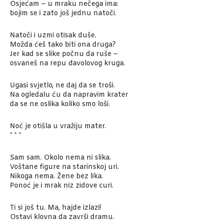
Osjećam – u mraku nečega ima:
bojim se i zato još jednu natoči.
Natoči i uzmi otisak duše.
Možda ćeš tako biti ona druga?
Jer kad se slike počnu da ruše –
osvaneš na repu đavolovog kruga.
Ugasi svjetlo, ne daj da se troši.
Na ogledalu ću da napravim krater
da se ne oslika koliko smo loši.
Noć je otišla u vražiju mater.
* * *
Sam sam. Okolo nema ni slika.
Voštane figure na starinskoj uri.
Nikoga nema. Žene bez lika.
Ponoć je i mrak niz zidove curi.
Ti si još tu. Ma, hajde izlazi!
Ostavi klovna da završi dramu.