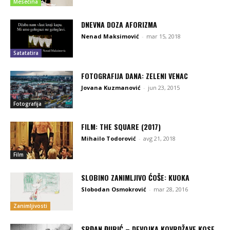
Mesečina
DNEVNA DOZA AFORIZMA
Nenad Maksimović
-
mar 15, 2018
Satatatira
FOTOGRAFIJA DANA: ZELENI VENAC
Jovana Kuzmanović
-
jun 23, 2015
Fotografija
FILM: THE SQUARE (2017)
Mihailo Todorović
-
avg 21, 2018
Film
SLOBINO ZANIMLJIVO ĆOŠE: KUOKA
Slobodan Osmokrović
-
mar 28, 2016
Zanimljivosti
SRĐAN ĐURIĆ – DEVOJKA KOVRDŽAVE KOSE