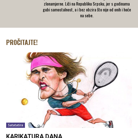
zlonamjerne. Liči na Republiku Srpsku, jer s godinama
gubi samostalnost, a i bez obzira što nije od onih i hoće
na sebe.
PROČITAJTE!
Satatatira
KARIKATURA DANA