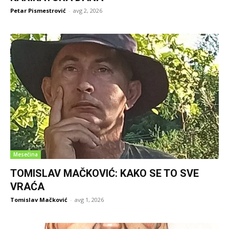
Petar Pismestrović
-
avg 2, 2026
Mesečina
TOMISLAV MAČKOVIĆ: KAKO SE TO SVE
VRAĆA
Tomislav Mačković
-
avg 1, 2026