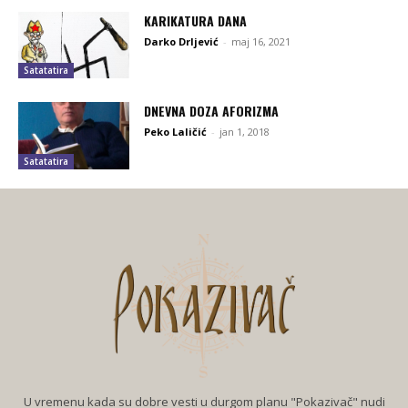
KARIKATURA DANA
Darko Drljević
-
maj 16, 2021
Satatatira
DNEVNA DOZA AFORIZMA
Peko Laličić
-
jan 1, 2018
Satatatira
U vremenu kada su dobre vesti u durgom planu "Pokazivač" nudi