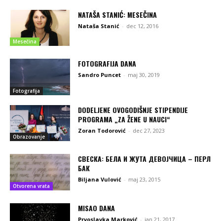
NATAŠA STANIĆ: MESEČINA
Nataša Stanić
-
dec 12, 2016
Mesečina
FOTOGRAFIJA DANA
Sandro Puncet
-
maj 30, 2019
Fotografija
DODELJENE OVOGODIŠNJE STIPENDIJE
PROGRAMA „ZA ŽENE U NAUCI“
Zoran Todorović
-
dec 27, 2023
Obrazovanje
СВЕСКА: БЕЛА И ЖУТА ДЕВОЈЧИЦА – ПЕРЛ
БАК
Biljana Vulović
-
maj 23, 2015
Otvorena vrata
MISAO DANA
Prvoslavka Marković
-
jan 21, 2017