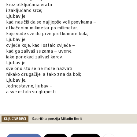
kroz otključana vrata
i zaključano srce;
Ljubav je
kad naučiš da se najljepše voli psovkama –
otkačenim milimetar po milimetar,
koje vode sve do prve pretkomore bola;
Ljubav je
cvijeće koje, kao i ostalo cvijeće –
kad ga zalivaš suzama – uvene,
iako ponekad zalivaš korov.
Ljubav je
sve ono što se ne može nazvati
nikako drugačije, a tako zna da boli;
Ljubav je,
Jednostavno, ljubav –
a sve ostalo su gluposti.
KLJUČNE REČI
Satirična poezija Miladin Berić