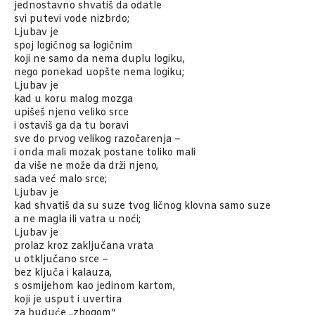
jednostavno shvatiš da odatle
svi putevi vode nizbrdo;
Ljubav je
spoj logičnog sa logičnim
koji ne samo da nema duplu logiku,
nego ponekad uopšte nema logiku;
Ljubav je
kad u koru malog mozga
upišeš njeno veliko srce
i ostaviš ga da tu boravi
sve do prvog velikog razočarenja –
i onda mali mozak postane toliko mali
da više ne može da drži njeno,
sada već malo srce;
Ljubav je
kad shvatiš da su suze tvog ličnog klovna samo suze
a ne magla ili vatra u noći;
Ljubav je
prolaz kroz zaključana vrata
u otključano srce –
bez ključa i kalauza,
s osmijehom kao jedinom kartom,
koji je usput i uvertira
za buduće „zbogom“