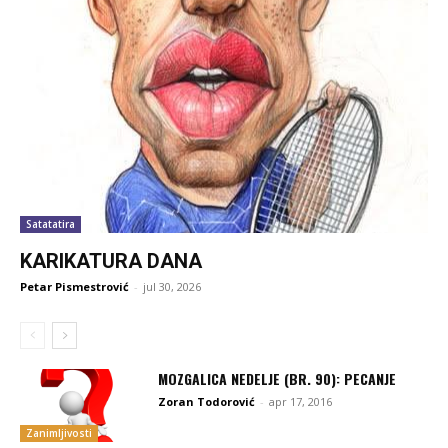
Satatatira
KARIKATURA DANA
Petar Pismestrović
-
jul 30, 2026
MOZGALICA NEDELJE (BR. 90): PECANJE
Zoran Todorović
-
apr 17, 2016
Zanimljivosti