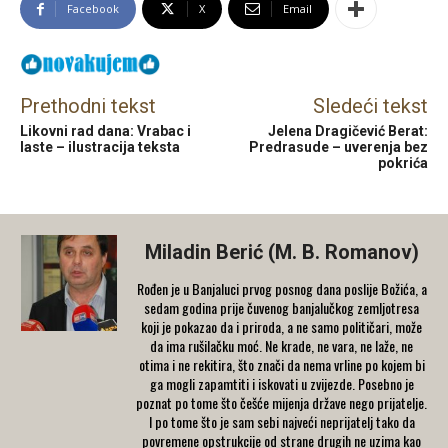
Facebook
X
Email
Prethodni tekst
Sledeći tekst
Likovni rad dana: Vrabac i
Jelena Dragičević Berat:
laste – ilustracija teksta
Predrasude – uverenja bez
pokrića
Miladin Berić (M. B. Romanov)
Rođen je u Banjaluci prvog posnog dana poslije Božića, a
sedam godina prije čuvenog banjalučkog zemljotresa
koji je pokazao da i priroda, a ne samo političari, može
da ima rušilačku moć. Ne krade, ne vara, ne laže, ne
otima i ne rekitira, što znači da nema vrline po kojem bi
ga mogli zapamtiti i iskovati u zvijezde. Posebno je
poznat po tome što češće mijenja države nego prijatelje.
I po tome što je sam sebi najveći neprijatelj tako da
povremene opstrukcije od strane drugih ne uzima kao