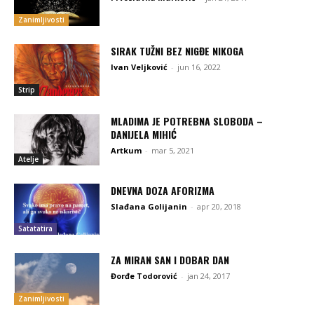
Zanimljivosti
SIRAK TUŽNI BEZ NIGĐE NIKOGA
Ivan Veljković
-
jun 16, 2022
Strip
MLADIMA JE POTREBNA SLOBODA –
DANIJELA MIHIĆ
Artkum
-
mar 5, 2021
Atelje
DNEVNA DOZA AFORIZMA
Slađana Golijanin
-
apr 20, 2018
Satatatira
ZA MIRAN SAN I DOBAR DAN
Đorđe Todorović
-
jan 24, 2017
Zanimljivosti