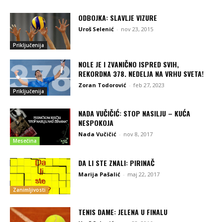
ODBOJKA: SLAVLJE VIZURE
Uroš Selenić
-
nov 23, 2015
Priključenija
NOLE JE I ZVANIČNO ISPRED SVIH,
REKORDNA 378. NEDELJA NA VRHU SVETA!
Zoran Todorović
-
feb 27, 2023
Priključenija
NADA VUČIČIĆ: STOP NASILJU – KUĆA
NESPOKOJA
Nada Vučičić
-
nov 8, 2017
Mesečina
DA LI STE ZNALI: PIRINAČ
Marija Pašalić
-
maj 22, 2017
Zanimljivosti
TENIS DAME: JELENA U FINALU