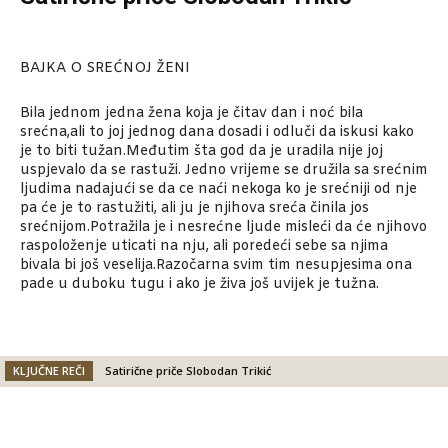
BAJKA O SREĆNOJ ŽENI
Bila jednom jedna žena koja je čitav dan i noć bila
srećna,ali to joj jednog dana dosadi i odluči da iskusi kako
je to biti tužan.Međutim šta god da je uradila nije joj
uspjevalo da se rastuži. Jedno vrijeme se družila sa srećnim
ljudima nadajući se da ce naći nekoga ko je srećniji od nje
pa će je to rastužiti, ali ju je njihova sreća činila jos
srećnijom.Potražila je i nesrećne ljude misleći da će njihovo
raspoloženje uticati na nju, ali poredeći sebe sa njima
bivala bi još veselija.Razočarna svim tim nesupjesima ona
pade u duboku tugu i ako je živa još uvijek je tužna.
KLJUČNE REČI
Satirične priče Slobodan Trikić
Facebook
X
Email