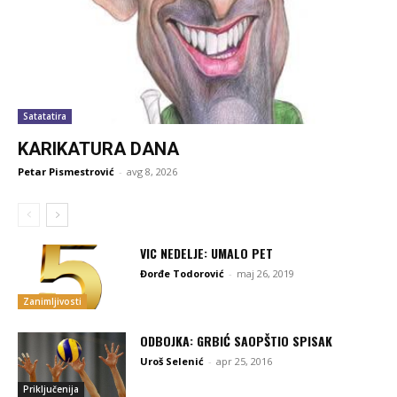
Satatatira
KARIKATURA DANA
Petar Pismestrović
-
avg 8, 2026
VIC NEDELJE: UMALO PET
Đorđe Todorović
-
maj 26, 2019
Zanimljivosti
ODBOJKA: GRBIĆ SAOPŠTIO SPISAK
Uroš Selenić
-
apr 25, 2016
Priključenija