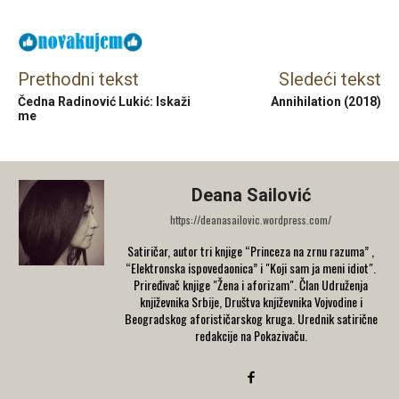
Prethodni tekst
Sledeći tekst
Čedna Radinović Lukić: Iskaži
Annihilation (2018)
me
Deana Sailović
https://deanasailovic.wordpress.com/
Satiričar, autor tri knjige “Princeza na zrnu razuma” ,
“Elektronska ispovedaonica” i "Koji sam ja meni idiot".
Priređivač knjige "Žena i aforizam". Član Udruženja
književnika Srbije, Društva književnika Vojvodine i
Beogradskog aforističarskog kruga. Urednik satirične
redakcije na Pokazivaču.