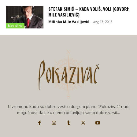
STEFAN SIMIĆ – KADA VOLIŠ, VOLI (GOVORI:
MILE VASILJEVIĆ)
Milinko Mile Vasiljević
-
avg 13, 2018
Mesečina
U vremenu kada su dobre vesti u durgom planu "Pokazivač" nudi
mogućnost da se u njemu pojavljuju samo dobre vesti...