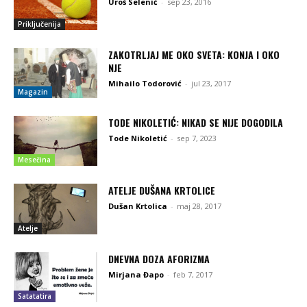
Uroš Selenić
-
sep 23, 2016
Priključenija
ZAKOTRLJAJ ME OKO SVETA: KONJA I OKO
NJE
Mihailo Todorović
-
jul 23, 2017
Magazin
TODE NIKOLETIĆ: NIKAD SE NIJE DOGODILA
Tode Nikoletić
-
sep 7, 2023
Mesečina
ATELJE DUŠANA KRTOLICE
Dušan Krtolica
-
maj 28, 2017
Atelje
DNEVNA DOZA AFORIZMA
Mirjana Đapo
-
feb 7, 2017
Satatatira