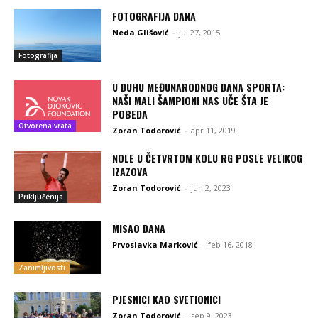
FOTOGRAFIJA DANA
Neda Glišović
-
jul 27, 2015
Fotografija
U DUHU MEĐUNARODNOG DANA SPORTA:
NAŠI MALI ŠAMPIONI NAS UČE ŠTA JE
POBEDA
Otvorena vrata
Zoran Todorović
-
apr 11, 2019
NOLE U ČETVRTOM KOLU RG POSLE VELIKOG
IZAZOVA
Zoran Todorović
-
jun 2, 2023
Priključenija
MISAO DANA
Prvoslavka Marković
-
feb 16, 2018
Zanimljivosti
PJESNICI KAO SVETIONICI
Zoran Todorović
-
sep 9, 2023