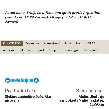
Pored Irana, Srbija će u Teheranu igrati protiv Argentine
(subota od 15:30 časova), i Italije (nedelja od 15:30
časova).
KLJUČNE REČI
Argentina
Atanasijević
Grbić
Iran
LOPTA
odbojka
pokazivac
sport
Srbija
Svetska liga
takmičenje
Facebook
X
Email
Prethodni tekst
Sledeći tekst
Slobino zanimljivo ćoše: Ako
Atelje: „Buđenje
niste znali
suncokreta“- ulje na platnu;
60x50cm