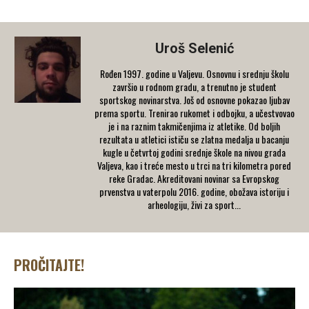
Uroš Selenić
Rođen 1997. godine u Valjevu. Osnovnu i srednju školu
završio u rodnom gradu, a trenutno je student
sportskog novinarstva. Još od osnovne pokazao ljubav
prema sportu. Trenirao rukomet i odbojku, a učestvovao
je i na raznim takmičenjima iz atletike. Od boljih
rezultata u atletici ističu se zlatna medalja u bacanju
kugle u četvrtoj godini srednje škole na nivou grada
Valjeva, kao i treće mesto u trci na tri kilometra pored
reke Gradac. Akreditovani novinar sa Evropskog
prvenstva u vaterpolu 2016. godine, obožava istoriju i
arheologiju, živi za sport...
PROČITAJTE!