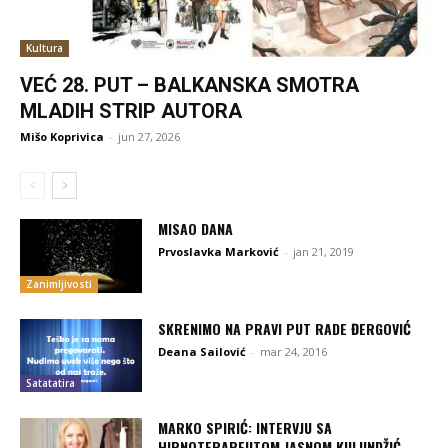
Kultura
VEĆ 28. PUT – BALKANSKA SMOTRA
MLADIH STRIP AUTORA
Mišo Koprivica
-
jun 27, 2026
MISAO DANA
Prvoslavka Marković
-
jan 21, 2019
Zanimljivosti
SKRENIMO NA PRAVI PUT RADE ĐERGOVIĆ
Deana Sailović
-
mar 24, 2016
Satatatira
MARKO SPIRIĆ: INTERVJU SA
HIPNOTERAPEUTOM JASNOM KULUNDŽIĆ