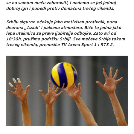
se na samom meču zaboraviti, i nadamo se još jednoj
dobroj igri i pobedi protiv domaćina trećeg vikenda.
Srbiju sigurno očekuje jako motivisan protivnik, puna
dvorana ,,Azadi“ i paklena atmosfera. Biće to jedna jako
lepa utakmica za prave ljubitelje odbojke. Zato svi od
18:30h, pružimo podršku Srbiji. Sve mečeve Srbije tokom
trećeg vikenda, prenosiće TV Arena Sport 1 i RTS 2.