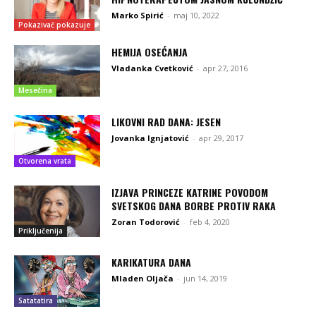
Marko Spirić
-
maj 10, 2022
Pokazivač pokazuje
HEMIJA OSEĆANJA
Vladanka Cvetković
-
apr 27, 2016
Mesečina
LIKOVNI RAD DANA: JESEN
Jovanka Ignjatović
-
apr 29, 2017
Otvorena vrata
IZJAVA PRINCEZE KATRINE POVODOM
SVETSKOG DANA BORBE PROTIV RAKA
Zoran Todorović
-
feb 4, 2020
Priključenija
KARIKATURA DANA
Mladen Oljača
-
jun 14, 2019
Satatatira