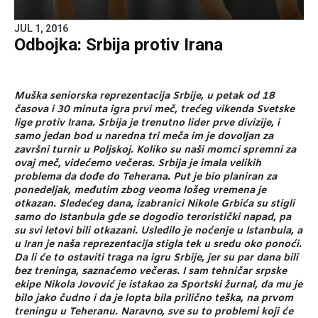
JUL 1, 2016
Odbojka: Srbija protiv Irana
Muška seniorska reprezentacija Srbije, u petak od 18
časova i 30 minuta igra prvi meč, trećeg vikenda Svetske
lige
protiv Irana. Srbija je trenutno lider prve divizije, i
samo jedan bod u naredna tri meča im je dovoljan za
završni turnir u Poljskoj. Koliko su naši momci spremni za
ovaj meč, videćemo večeras. Srbija je imala velikih
problema da dođe do Teherana. Put je bio planiran za
ponedeljak, međutim zbog veoma lošeg vremena je
otkazan. Sledećeg dana, izabranici Nikole Grbića su stigli
samo do Istanbula gde se dogodio teroristički napad, pa
su svi letovi bili otkazani. Usledilo je noćenje u Istanbula, a
u Iran je naša reprezentacija stigla tek u sredu oko ponoći.
Da li će to ostaviti traga na igru Srbije, jer su par dana bili
bez treninga, saznaćemo večeras. I sam tehničar srpske
ekipe Nikola Jovović je istakao za Sportski žurnal, da mu je
bilo jako čudno i da je lopta bila prilično teška, na prvom
treningu u Teheranu. Naravno, sve su to problemi koji će