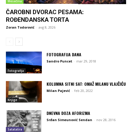
Mesečina
ČAROBNI DVORAC PESAMA:
ROĐENDANSKA TORTA
Zoran Todorović
-
avg 8, 2026
FOTOGRAFIJA DANA
Sandro Puncet
-
mar 29, 2018
Fotografija
KOLUMNA SITNI SAT: OMAŽ MILANU VLAJČIĆU
Milan Pajević
-
feb 20, 2022
Knjige
DNEVNA DOZA AFORIZMA
Srđan Simeunović Sendan
-
nov 28, 2016
Satatatira