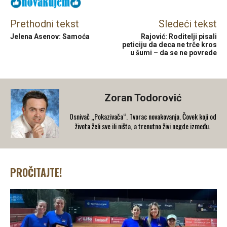
Prethodni tekst
Sledeći tekst
Jelena Asenov: Samoća
Rajović: Roditelji pisali
peticiju da deca ne trče kros
u šumi – da se ne povrede
Zoran Todorović
Osnivač „Pokazivača“. Tvorac novakovanja. Čovek koji od
života želi sve ili ništa, a trenutno živi negde između.
PROČITAJTE!