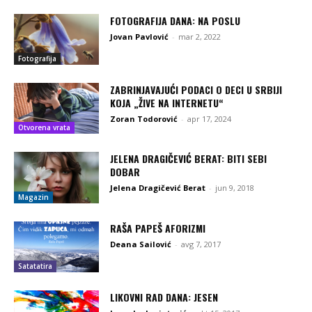
FOTOGRAFIJA DANA: NA POSLU
Jovan Pavlović
-
mar 2, 2022
Fotografija
ZABRINJAVAJUĆI PODACI O DECI U SRBIJI
KOJA „ŽIVE NA INTERNETU“
Zoran Todorović
-
apr 17, 2024
Otvorena vrata
JELENA DRAGIČEVIĆ BERAT: BITI SEBI
DOBAR
Jelena Dragičević Berat
-
jun 9, 2018
Magazin
RAŠA PAPEŠ AFORIZMI
Deana Sailović
-
avg 7, 2017
Satatatira
LIKOVNI RAD DANA: JESEN