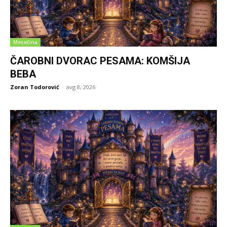
Mesečina
ČAROBNI DVORAC PESAMA: KOMŠIJA
BEBA
Zoran Todorović
-
avg 8, 2026