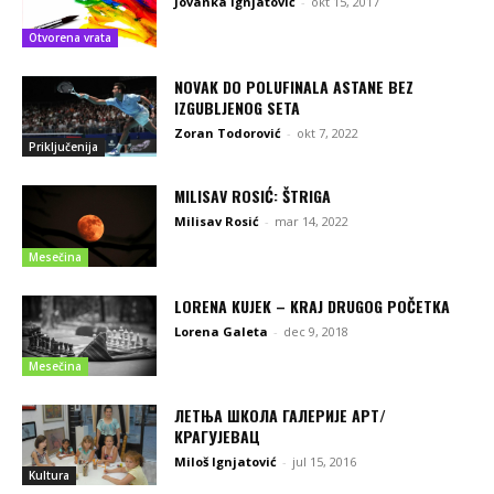
Jovanka Ignjatović
-
okt 15, 2017
Otvorena vrata
NOVAK DO POLUFINALA ASTANE BEZ
IZGUBLJENOG SETA
Zoran Todorović
-
okt 7, 2022
Priključenija
MILISAV ROSIĆ: ŠTRIGA
Milisav Rosić
-
mar 14, 2022
Mesečina
LORENA KUJEK – KRAJ DRUGOG POČETKA
Lorena Galeta
-
dec 9, 2018
Mesečina
ЛЕТЊА ШКОЛА ГАЛЕРИЈЕ АРТ/
КРАГУЈЕВАЦ
Miloš Ignjatović
-
jul 15, 2016
Kultura