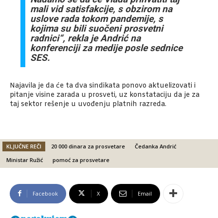
mali vid satisfakcije, s obzirom na
uslove rada tokom pandemije, s
kojima su bili suočeni prosvetni
radnici“, rekla je Andrić na
konferenciji za medije posle sednice
SES.
Najavila je da će ta dva sindikata ponovo aktuelizovati i
pitanje visine zarada u prosveti, uz konstataciju da je za
taj sektor rešenje u uvođenju platnih razreda.
KLJUČNE REČI
20 000 dinara za prosvetare
Čedanka Andrić
Ministar Ružić
pomoć za prosvetare
Facebook
X
Email