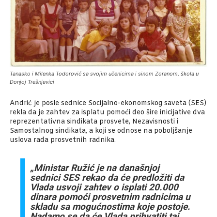
Tanasko i Milenka Todorović sa svojim učenicima i sinom Zoranom, škola u
Donjoj Trešnjevici
Andrić je posle sednice Socijalno-ekonomskog saveta (SES)
rekla da je zahtev za isplatu pomoći deo šire inicijative dva
reprezentativna sindikata prosvete, Nezavisnosti i
Samostalnog sindikata, a koji se odnose na poboljšanje
uslova rada prosvetnih radnika.
„Ministar Ružić je na današnjoj
sednici SES rekao da će predložiti da
Vlada usvoji zahtev o isplati 20.000
dinara pomoći prosvetnim radnicima u
skladu sa mogućnostima koje postoje.
Nadamo se da će Vlada prihvatiti taj