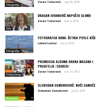
Zoran Todorović
-
sep 20, 2018
Fotografija
DRAGAN JOVANOVIĆ NAPUŠTA GLUMU
Zoran Todorović
-
mar 6, 2018
Film
FOTOGRAFIJA DANA: ŠETNJA POSLE KIŠE
Labud Lončar
-
nov 4, 2016
Fotografija
PROMOCIJA ALBUMA DARKA MACANA I
PRIJATELJA /ZAGREB/
Zoran Todorović
-
nov 17, 2017
Priključenija
SLOBODAN OSMOKROVIĆ: NOĆI SAMOĆE
Slobodan Osmokrović
-
jul 25, 2019
Mesečina