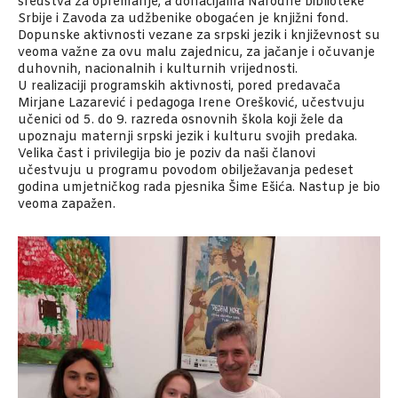
sredstva za opremanje, a donacijama Narodne biblioteke
Srbije i Zavoda za udžbenike obogaćen je knjižni fond.
Dopunske aktivnosti vezane za srpski jezik i književnost su
veoma važne za ovu malu zajednicu, za jačanje i očuvanje
duhovnih, nacionalnih i kulturnih vrijednosti.
U realizaciji programskih aktivnosti, pored predavača
Mirjane Lazarević i pedagoga Irene Orešković, učestvuju
učenici od 5. do 9. razreda osnovnih škola koji žele da
upoznaju maternji srpski jezik i kulturu svojih predaka.
Velika čast i privilegija bio je poziv da naši članovi
učestvuju u programu povodom obilježavanja pedeset
godina umjetničkog rada pjesnika Šime Ešića. Nastup je bio
veoma zapažen.