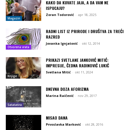
KAKO DA KUVATE JAJA, A DA VAM NE
ISPUCAJU?
Zoran Todorović
-
apr 18, 2025
Magazin
RADNI LIST IZ PRIRODE I DRUŠTVA ZA TREĆI
RAZRED
Jovanka Ignjatović
-
okt 12, 2014
Otvorena vrata
PRIKAZI SVETLANE JANKOVIĆ MITIĆ:
IMPRESIJE, ČEDNA RADINOVIĆ LUKIĆ
Svetlana Mitić
-
okt 11, 2024
Knjige
DNEVNA DOZA AFORIZMA
Marina Raičević
-
nov 29, 2017
Satatatira
MISAO DANA
Prvoslavka Marković
-
okt 28, 2016