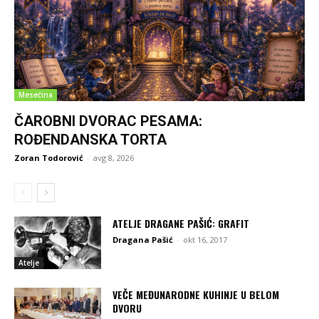
Mesečina
ČAROBNI DVORAC PESAMA:
ROĐENDANSKA TORTA
Zoran Todorović
-
avg 8, 2026
ATELJE DRAGANE PAŠIĆ: GRAFIT
Dragana Pašić
-
okt 16, 2017
Atelje
VEČE MEĐUNARODNE KUHINJE U BELOM
DVORU