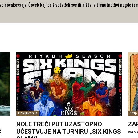
 novakovanja. Čovek koji od života želi sve ili ništa, a trenutno živi negde iz
Priključenija
Strip
NOLE TREĆI PUT UZASTOPNO
ZA
Ć
UČESTVUJE NA TURNIRU „SIX KINGS
Ivan 