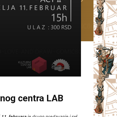
rnog centra LAB
ć
11. februara
je drugo predavanje i s
vi