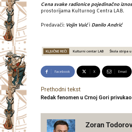
Cena svake radionice pojedinačno iznos
prostorijama Kulturnog Centra LAB.
Predavači:
Vojin Vuić
i
Danilo Andrić
KLJUČNE REČI
Kulturni centar LAB
Škola stripa
Facebook
X
Email
Prethodni tekst
Redak fenomen u Crnoj Gori privukao
Zoran Todorov