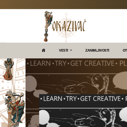
P
VESTI
ZANIMLJIVOSTI
OT
O
K
A
Z