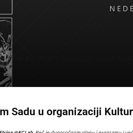
om Sadu u organizaciji Kultu
Stripa @KCLab.
Reč je dugoročnom planu i programu i ve