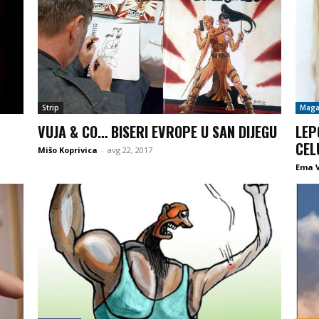
Strip
Maga
VUJA & CO… BISERI EVROPE U SAN DIJEGU
LEP
CEL
Mišo Koprivica
-
avg 22, 2017
Ema V