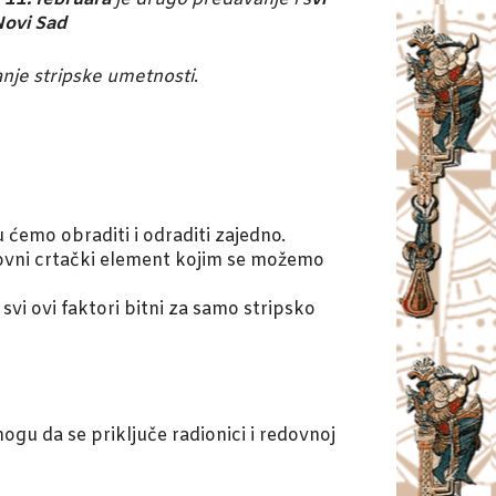
Novi Sad
anje stripske umetnosti
.
ćemo obraditi i odraditi zajedno.
osnovni crtački element kojim se možemo
 svi ovi faktori bitni za samo stripsko
gu da se priključe radionici i redovnoj