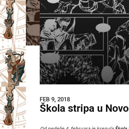
I
V
A
Č
FEB 9, 2018
Škola stripa u Nov
Od nedelje 4. februara je krenula
Škola 