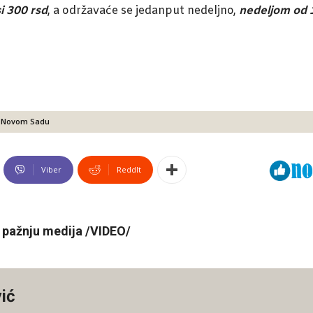
i 300 rsd
, a održavaće se jedanput nedeljno,
nedeljom od 
 u Novom Sadu
Viber
ReddIt
 pažnju medija /VIDEO/
ić