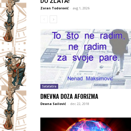
DO ZLATA!
Zoran Todorović
-
avg 1, 2026
Satatatira
DNEVNA DOZA AFORIZMA
Deana Sailović
-
dec 22, 2018