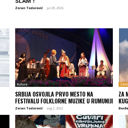
SLAM“!
Zoran Todorović
-
jul 29, 2026
Kultura
Zanim
SRBIJA OSVOJILA PRVO MESTO NA
ZA 
FESTIVALU FOLKLORNE MUZIKE U RUMUNIJI
KUG
Zoran Todorović
-
avg 2, 2022
Đorđe