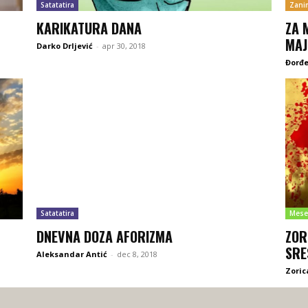
Satatatira
Zanim
KARIKATURA DANA
ZA 
MAJ
Darko Drljević
-
apr 30, 2018
Đorđe
Satatatira
Mese
DNEVNA DOZA AFORIZMA
ZOR
SRE
Aleksandar Antić
-
dec 8, 2018
Zoric