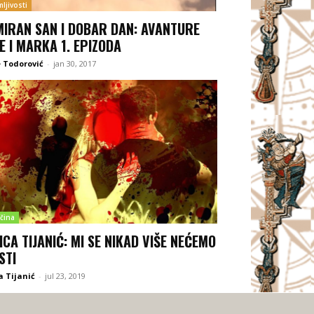
ljivosti
MIRAN SAN I DOBAR DAN: AVANTURE
E I MARKA 1. EPIZODA
 Todorović
-
jan 30, 2017
čina
ICA TIJANIĆ: MI SE NIKAD VIŠE NEĆEMO
STI
a Tijanić
-
jul 23, 2019