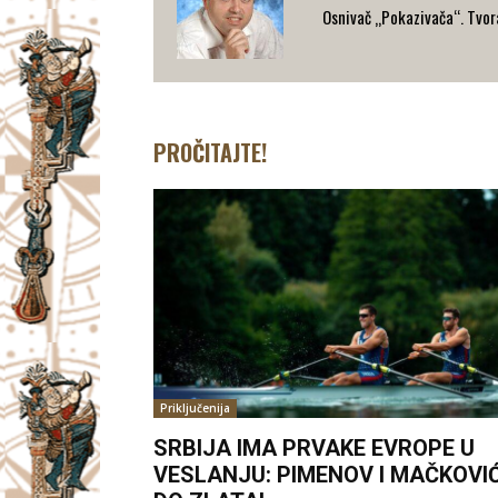
Osnivač „Pokazivača“. Tvorac
PROČITAJTE!
Priključenija
SRBIJA IMA PRVAKE EVROPE U
VESLANJU: PIMENOV I MAČKOVI