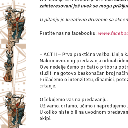
zainteresovani još uvek se mogu priključit
U pitanju je kreativno druzenje sa akce
Pratite nas na facebooku:
www.faceboo
– ACT II – Prva praktična vežba: Linija 
Nakon uvodnog predavanja odmah idemo d
Ove nedelje ćemo pričati o priboru potre
služiti na gotovo beskonačan broj način
Pričaćemo o intenzitetu, dinamici, potezu
crtanje.
Očekujemo vas na predavanju.
Uživamo, crtamo, učimo i napredujemo 
Ukoliko niste bili na uvodnom predavanj
ekipi.