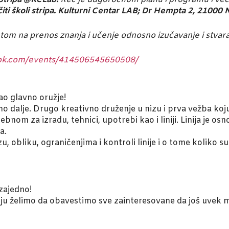
i školi stripa.
Kulturni Centar LAB; Dr Hempta 2, 21000 
ntom na prenos znanja i učenje odnosno izučavanje i stvar
k.com/events/414506545650508/
kao glavno oružje!
alje. Drugo kreativno druženje u nizu i prva vežba koju 
bnom za izradu, tehnici, upotrebi kao i liniji. Linija je 
a.
, obliku, ograničenjima i kontroli linije i o tome koliko su
zajedno!
u želimo da obavestimo sve zainteresovane da još uvek mo