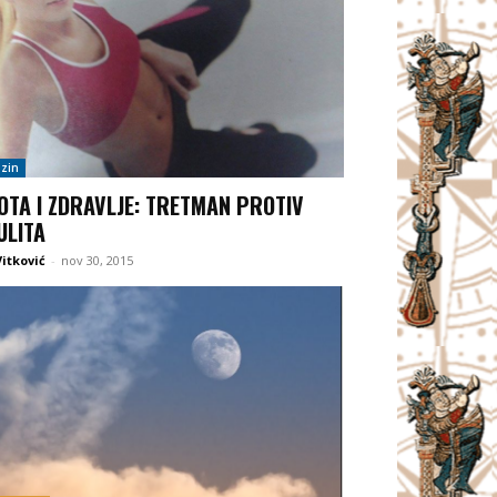
zin
OTA I ZDRAVLJE: TRETMAN PROTIV
ULITA
itković
-
nov 30, 2015