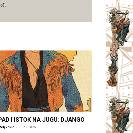
među.
PAD I ISTOK NA JUGU: DJANGO
Veljković
-
jul 23, 2026