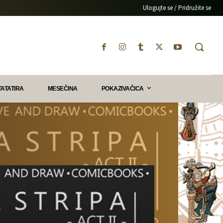
Ulogujte se / Pridružite se
TATATIRA
MESEČINA
POKAZIVAČICA