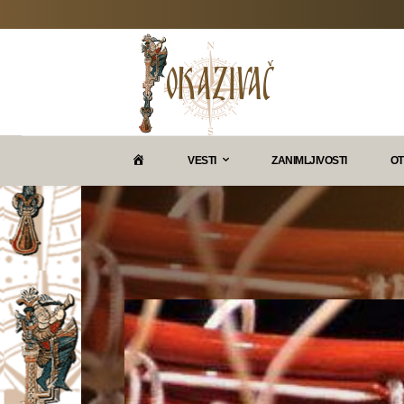
P
VESTI
ZANIMLJIVOSTI
OT
O
K
A
Z