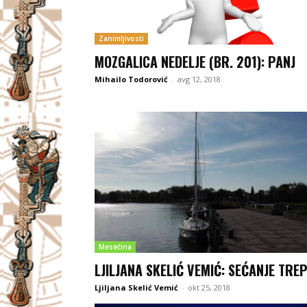
Zanimljivosti
MOZGALICA NEDELJE (BR. 201): PANJ
Mihailo Todorović
-
avg 12, 2018
Mesečina
LJILJANA SKELIĆ VEMIĆ: SEĆANJE TRE
Ljiljana Skelić Vemić
-
okt 25, 2018