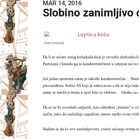
MAR 14, 2016
Slobino zanimljivo 
foto:tvsa.ba
Da li se sećate onog košarkaša koji je izvodio slobodna b
Partizanu i krasila ga ta karakterističnost u odnosu na sv
Još jedan sportista ostao je takođe karakterističan… Nai
prevaziđena. Jedini AS koji je zakucavao a da se nije ru
samo se mrežica tresla a opet bilo je efektno… Onako sa 
Da se ne bi zvezdaši naljutili, kao određeni „balans“ u 
način, tako da zaslužuje zapaženo mesto među ovim veli
Nadam se da će ove zanimljivosti, vratiti sećanje svima o