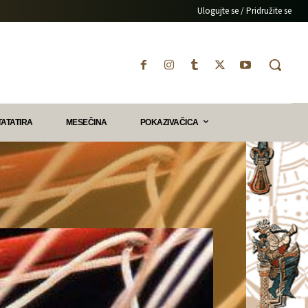
Ulogujte se / Pridružite se
TATATIRA
MESEČINA
POKAZIVAČICA