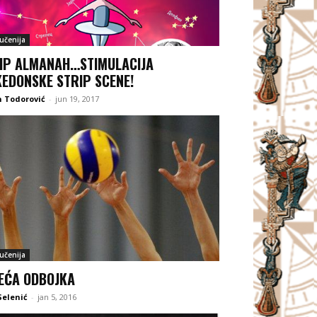
jučenija
IP ALMANAH…STIMULACIJA
EDONSKE STRIP SCENE!
 Todorović
-
jun 19, 2017
jučenija
EĆA ODBOJKA
Selenić
-
jan 5, 2016