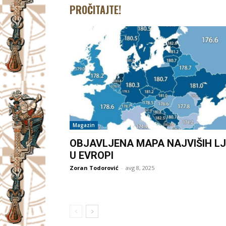
PROČITAJTE!
Magazin
OBJAVLJENA MAPA NAJVIŠIH LJ
U EVROPI
Zoran Todorović
-
avg 8, 2025