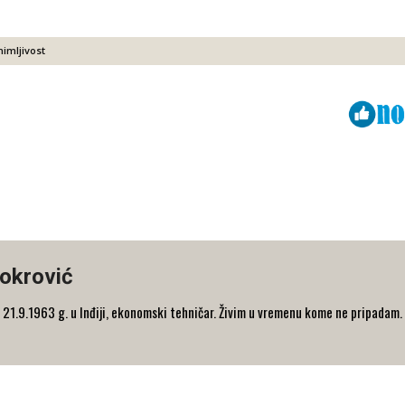
nimljivost
Viber
ReddIt
okrović
21.9.1963 g. u Inđiji, ekonomski tehničar. Živim u vremenu kome ne pripadam.