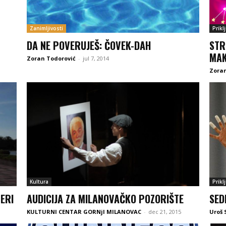
Zanimljivosti
Prikl
DA NE POVERUJEŠ: ČOVEK-DAH
STR
MAK
Zoran Todorović
-
jul 7, 2014
Zoran
Kultura
Prikl
PERI
AUDICIJA ZA MILANOVAČKO POZORIŠTE
SED
KULTURNI CENTAR GORNjI MILANOVAC
-
dec 21, 2015
Uroš 