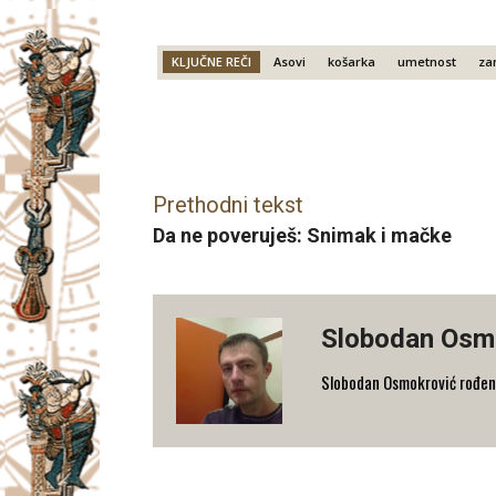
KLJUČNE REČI
Asovi
košarka
umetnost
za
Facebook
X
Email
Prethodni tekst
Da ne poveruješ: Snimak i mačke
Slobodan Osm
Slobodan Osmokrović rođen 