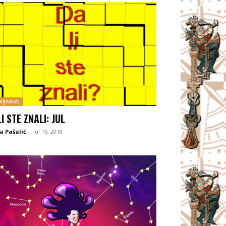
ljivosti
I STE ZNALI: JUL
a Pašalić
-
jul 16, 2018