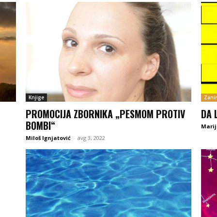
Knjige
Zanim
PROMOCIJA ZBORNIKA „PESMOM PROTIV
DA L
BOMBI“
Marij
Miloš Ignjatović
-
avg 3, 2022