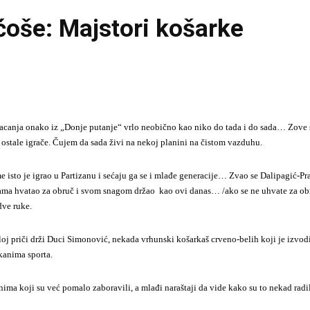
ćoše: Majstori košarke
acanja onako iz „Donje putanje“ vrlo neobično kao niko do tada i do sada… Zove se F
e ostale igrače. Čujem da sada živi na nekoj planini na čistom vazduhu.
me isto je igrao u Partizanu i sećaju ga se i mlađe generacije… Zvao se Dalipagić
kama hvatao za obruč i svom snagom držao kao ovi danas… /ako se ne uhvate za obru
dve ruke.
celoj priči drži Duci Simonović, nekada vrhunski košarkaš crveno-belih koji je izv
kanima sporta.
nima koji su već pomalo zaboravili, a mlađi naraštaji da vide kako su to nekad radil