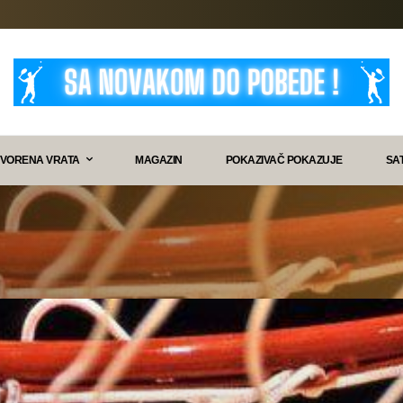
VORENA VRATA
MAGAZIN
POKAZIVAČ POKAZUJE
SA