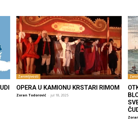
Zanimljivosti
Zanim
UDI
OPERA U KAMIONU KRSTARI RIMOM
OT
BL
Zoran Todorović
-
jul 18, 2025
SV
ČU
Zoran