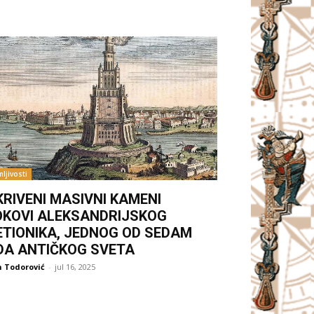
ljivosti
KRIVENI MASIVNI KAMENI
OKOVI ALEKSANDRIJSKOG
ETIONIKA, JEDNOG OD SEDAM
DA ANTIČKOG SVETA
 Todorović
-
jul 16, 2025