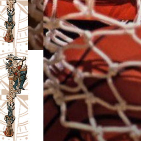
I
V
A
Č