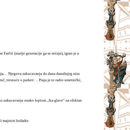
arčić (starije generacije ga se sećaju), igrao je u
-Praja… Njegova zakucavanja do dana današnjeg nisu
č, tresnuće o parket/… Praja je to radio umetnički,
odio zakucavanja onako loptom „Iza glave“ na efektan
i majstori košarke.