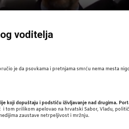
og voditelja
ručio je da psovkama i pretnjama smrću nema mesta nigde
je koji dopuštaju i podstiču iživljavanje nad drugima. Por
 i tom prilikom apelovao na hrvatski Sabor, Vladu, političk
ijima zaustave netrpeljivost i mržnju.