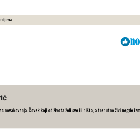
edijima
Viber
ReddIt
ić
 novakovanja. Čovek koji od života želi sve ili ništa, a trenutno živi negde iz