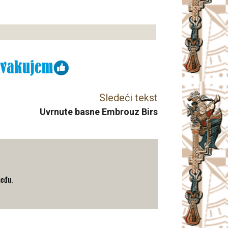
Sledeći tekst
Uvrnute basne Embrouz Birs
među.