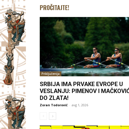
PROČITAJTE!
Priključenija
SRBIJA IMA PRVAKE EVROPE U
VESLANJU: PIMENOV I MAČKOVI
DO ZLATA!
Zoran Todorović
-
avg 1, 2026