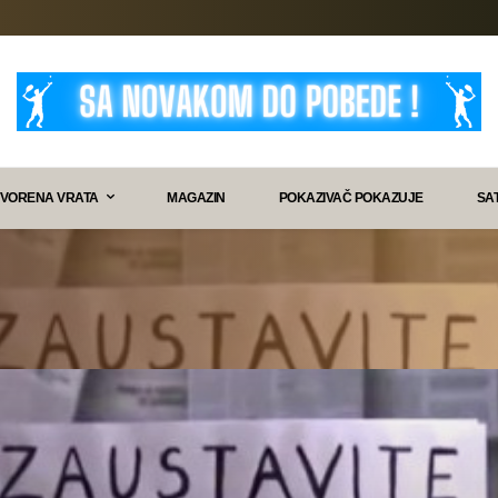
VORENA VRATA
MAGAZIN
POKAZIVAČ POKAZUJE
SA