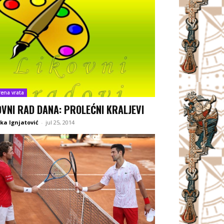
rena vrata
OVNI RAD DANA: PROLEĆNI KRALJEVI
ka Ignjatović
-
jul 25, 2014