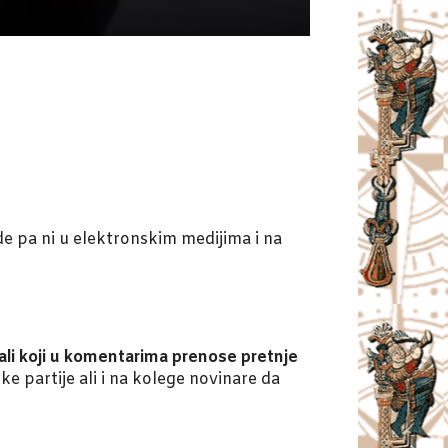
 pa ni u elektronskim medijima i na
tali koji u komentarima prenose pretnje
e partije ali i na kolege novinare da