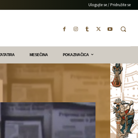
Ulogujte se / Pridružite se
TATATIRA
MESEČINA
POKAZIVAČICA