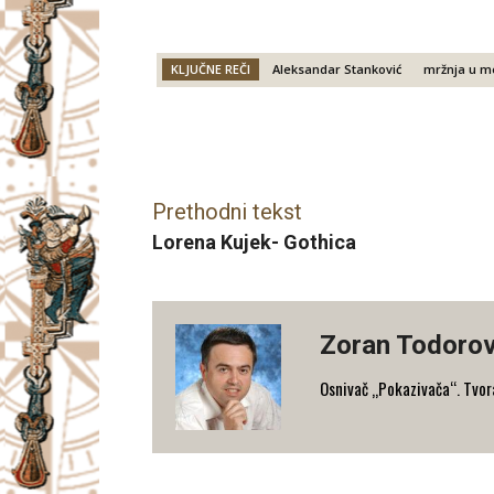
KLJUČNE REČI
Aleksandar Stanković
mržnja u m
Facebook
X
Email
Prethodni tekst
Lorena Kujek- Gothica
Zoran Todorov
Osnivač „Pokazivača“. Tvorac