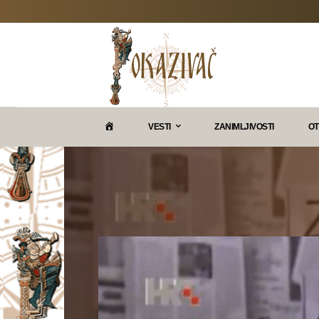
P
VESTI
ZANIMLJIVOSTI
OT
O
K
A
Z