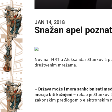
JAN 14, 2018
Snažan apel poznat
Novinar HRT-a Aleksandar Stanković po
društvenim mrežama.
– Država može i mora sankcionisati medi
moraju biti kažnjeni –
rekao je Stanković
zakonskim predlogom o elektronskim med