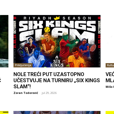
Priključenija
Kultu
NOLE TREĆI PUT UZASTOPNO
VE
Ć
UČESTVUJE NA TURNIRU „SIX KINGS
ML
SLAM“!
Mišo 
Zoran Todorović
-
jul 29, 2026