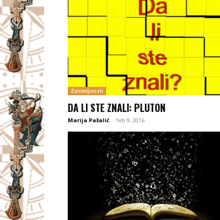
Zanimljivosti
DA LI STE ZNALI: PLUTON
Marija Pašalić
-
feb 9, 2016