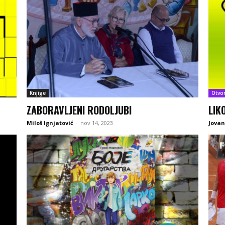
Knjige
Otvo
ZABORAVLJENI RODOLJUBI
LIK
Miloš Ignjatović
-
nov 14, 2023
Jovan