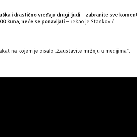
huška i drastično vređaju drugi ljudi – zabranite sve kom
00 kuna, neće se ponavljati –
rekao je Stanković.
akat na kojem je pisalo „Zaustavite mržnju u medijima“.