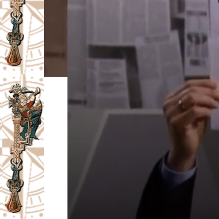
I
V
A
Č