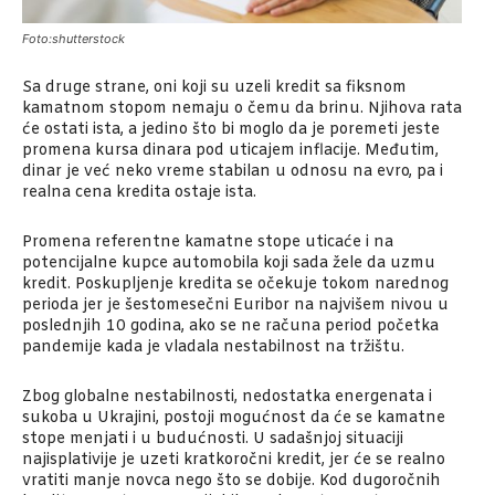
Foto:shutterstock
Sa druge strane, oni koji su uzeli kredit sa fiksnom
kamatnom stopom nemaju o čemu da brinu. Njihova rata
će ostati ista, a jedino što bi moglo da je poremeti jeste
promena kursa dinara pod uticajem inflacije. Međutim,
dinar je već neko vreme stabilan u odnosu na evro, pa i
realna cena kredita ostaje ista.
Promena referentne kamatne stope uticaće i na
potencijalne kupce automobila koji sada žele da uzmu
kredit. Poskupljenje kredita se očekuje tokom narednog
perioda jer je šestomesečni Euribor na najvišem nivou u
poslednjih 10 godina, ako se ne računa period početka
pandemije kada je vladala nestabilnost na tržištu.
Zbog globalne nestabilnosti, nedostatka energenata i
sukoba u Ukrajini, postoji mogućnost da će se kamatne
stope menjati i u budućnosti. U sadašnjoj situaciji
najisplativije je uzeti kratkoročni kredit, jer će se realno
vratiti manje novca nego što se dobije. Kod dugoročnih