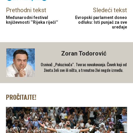
Prethodni tekst
Sledeći tekst
Međunarodni festival
Evropski parlament doneo
književnosti ‘’Rijeka riječi’’
odluku: Isti punjač za sve
uređaje
Zoran Todorović
Osnivač „Pokazivača“. Tvorac novakovanja. Čovek koji od
života želi sve ili ništa, a trenutno živi negde između.
PROČITAJTE!