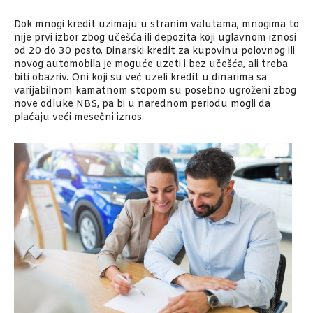
Dok mnogi kredit uzimaju u stranim valutama, mnogima to
nije prvi izbor zbog učešća ili depozita koji uglavnom iznosi
od 20 do 30 posto. Dinarski kredit za kupovinu polovnog ili
novog automobila je moguće uzeti i bez učešća, ali treba
biti obazriv. Oni koji su već uzeli kredit u dinarima sa
varijabilnom kamatnom stopom su posebno ugroženi zbog
nove odluke NBS, pa bi u narednom periodu mogli da
plaćaju veći mesečni iznos.