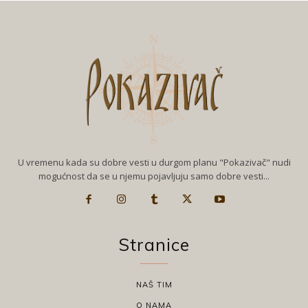
U vremenu kada su dobre vesti u durgom planu "Pokazivač" nudi
mogućnost da se u njemu pojavljuju samo dobre vesti...
Stranice
NAŠ TIM
O NAMA