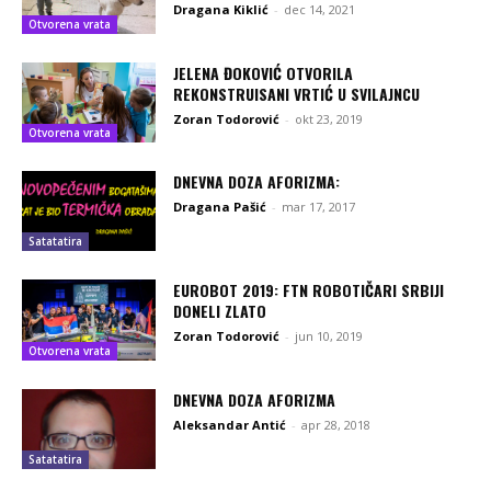
Dragana Kiklić
-
dec 14, 2021
Otvorena vrata
JELENA ĐOKOVIĆ OTVORILA
REKONSTRUISANI VRTIĆ U SVILAJNCU
Zoran Todorović
-
okt 23, 2019
Otvorena vrata
DNEVNA DOZA AFORIZMA:
Dragana Pašić
-
mar 17, 2017
Satatatira
EUROBOT 2019: FTN ROBOTIČARI SRBIJI
DONELI ZLATO
Zoran Todorović
-
jun 10, 2019
Otvorena vrata
DNEVNA DOZA AFORIZMA
Aleksandar Antić
-
apr 28, 2018
Satatatira