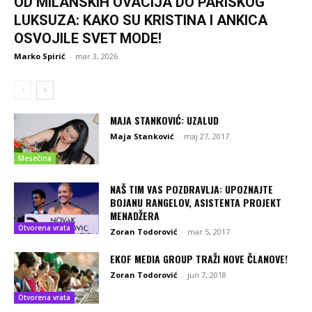
OD MILANSKIH OVACIJA DO PARISKOG
LUKSUZA: KAKO SU KRISTINA I ANKICA
OSVOJILE SVET MODE!
Marko Spirić
-
mar 3, 2026
MAJA STANKOVIĆ: UZALUD
Maja Stanković
-
maj 27, 2017
Mesečina
NAŠ TIM VAS POZDRAVLJA: UPOZNAJTE
BOJANU RANGELOV, ASISTENTA PROJEKT
MENADŽERA
Otvorena vrata
Zoran Todorović
-
mar 5, 2017
EKOF MEDIA GROUP TRAŽI NOVE ČLANOVE!
Zoran Todorović
-
jun 7, 2018
Otvorena vrata