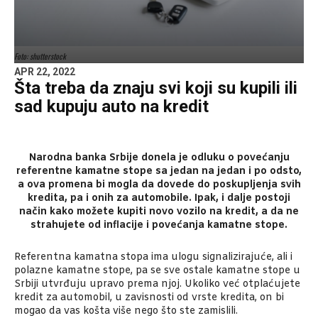
Foto: shutterstock
APR 22, 2022
Šta treba da znaju svi koji su kupili ili
sad kupuju auto na kredit
Narodna banka Srbije donela je odluku o povećanju
referentne kamatne stope sa jedan na jedan i po odsto,
a ova promena bi mogla da dovede do poskupljenja svih
kredita, pa i onih za automobile. Ipak, i dalje postoji
način kako možete kupiti novo vozilo na kredit, a da ne
strahujete od inflacije i povećanja kamatne stope.
Referentna kamatna stopa ima ulogu signalizirajuće, ali i
polazne kamatne stope, pa se sve ostale kamatne stope u
Srbiji utvrđuju upravo prema njoj. Ukoliko već otplaćujete
kredit za automobil, u zavisnosti od vrste kredita, on bi
mogao da vas košta više nego što ste zamislili.