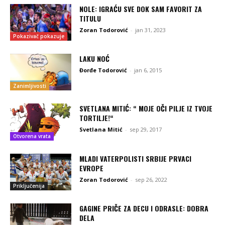
NOLE: IGRAĆU SVE DOK SAM FAVORIT ZA
TITULU
Zoran Todorović
-
jan 31, 2023
Pokazivač pokazuje
LAKU NOĆ
Đorđe Todorović
-
jan 6, 2015
Zanimljivosti
SVETLANA MITIĆ: “ MOJE OČI PILJE IZ TVOJE
TORTILJE!“
Svetlana Mitić
-
sep 29, 2017
Otvorena vrata
MLADI VATERPOLISTI SRBIJE PRVACI
EVROPE
Zoran Todorović
-
sep 26, 2022
Priključenija
GAGINE PRIČE ZA DECU I ODRASLE: DOBRA
DELA