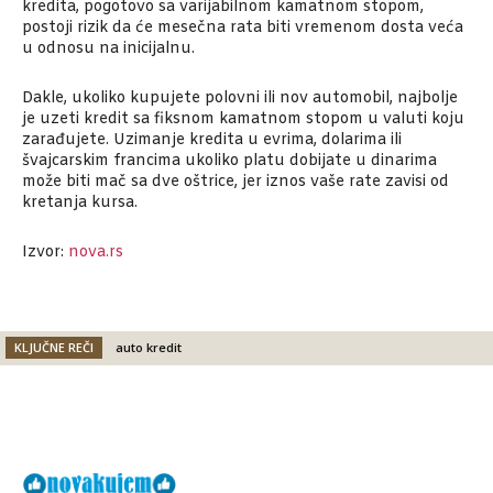
kredita, pogotovo sa varijabilnom kamatnom stopom,
postoji rizik da će mesečna rata biti vremenom dosta veća
u odnosu na inicijalnu.
Dakle, ukoliko kupujete polovni ili nov automobil, najbolje
je uzeti kredit sa fiksnom kamatnom stopom u valuti koju
zarađujete. Uzimanje kredita u evrima, dolarima ili
švajcarskim francima ukoliko platu dobijate u dinarima
može biti mač sa dve oštrice, jer iznos vaše rate zavisi od
kretanja kursa.
Izvor:
nova.rs
KLJUČNE REČI
auto kredit
Facebook
X
Email