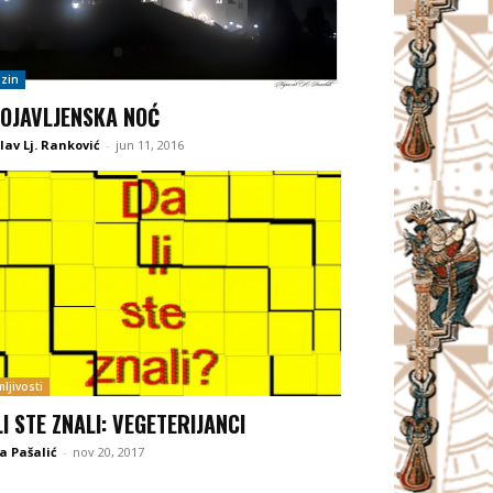
zin
OJAVLJENSKA NOĆ
lav Lj. Ranković
-
jun 11, 2016
ljivosti
LI STE ZNALI: VEGETERIJANCI
a Pašalić
-
nov 20, 2017