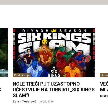
Priključenija
Kultu
NOLE TREĆI PUT UZASTOPNO
VE
Ć
UČESTVUJE NA TURNIRU „SIX KINGS
ML
SLAM“!
Mišo 
Zoran Todorović
-
jul 29, 2026