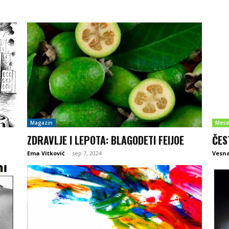
Magazin
Mese
ZDRAVLJE I LEPOTA: BLAGODETI FEIJOE
ČES
Ema Vitković
-
sep 7, 2024
Vesna