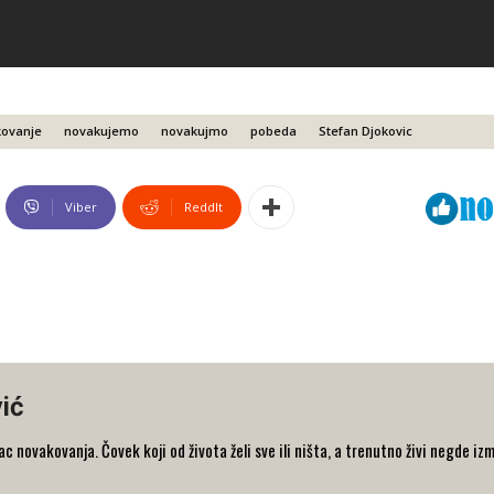
ovanje
novakujemo
novakujmo
pobeda
Stefan Djokovic
Viber
ReddIt
ić
 novakovanja. Čovek koji od života želi sve ili ništa, a trenutno živi negde iz