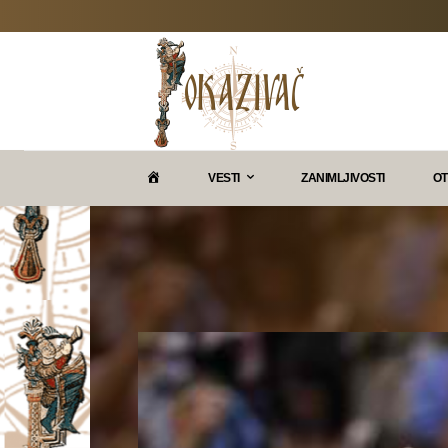
P
VESTI
ZANIMLJIVOSTI
OT
O
K
A
Z