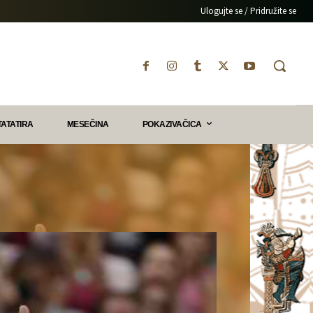
Ulogujte se / Pridružite se
TATATIRA
MESEČINA
POKAZIVAČICA