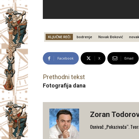
KLJUČNE REČI
bodrenje
Novak Đoković
novak
Facebook
X
Email
Prethodni tekst
Fotografija dana
Zoran Todorov
Osnivač „Pokazivača“. Tvorac