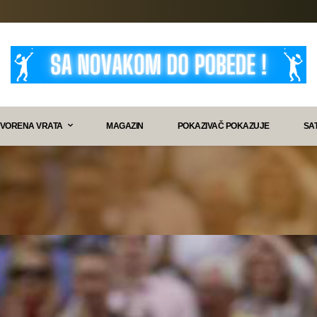
VORENA VRATA
MAGAZIN
POKAZIVAČ POKAZUJE
SA