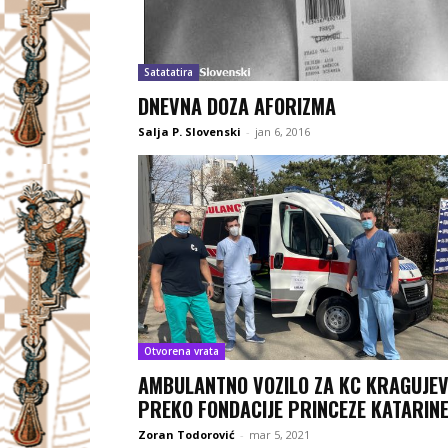
Satatatira
DNEVNA DOZA AFORIZMA
Salja P. Slovenski
-
jan 6, 2016
Otvorena vrata
AMBULANTNO VOZILO ZA KC KRAGUJE
PREKO FONDACIJE PRINCEZE KATARIN
Zoran Todorović
-
mar 5, 2021