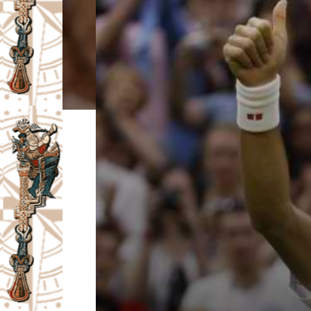
I
V
A
Č