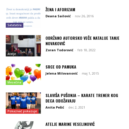
ŽENA I AFORIZAM
Deana Sailović
-
nov 26, 2016
Satatatira
ODRŽANO AUTORSKO VEČE NATALIJE TANJE
NOVAKOVIĆ
Zoran Todorović
-
feb 18, 2022
Atelje
SRCE OD PAMUKA
Jelena Milovanović
-
maj 1, 2015
Mesečina
SLAVIŠA PUŠONJA – KARATE TRENER KOG
DECA OBOŽAVAJU
Anita Pešić
-
dec 2, 2021
Pokazivač pokazuje
ATELJE MARINE VESELINOVIĆ