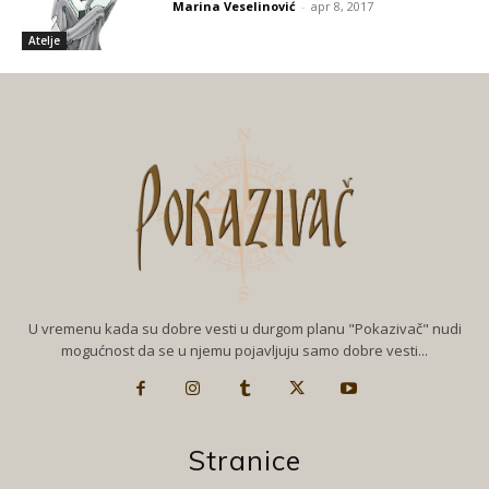
Marina Veselinović
-
apr 8, 2017
Atelje
U vremenu kada su dobre vesti u durgom planu "Pokazivač" nudi
mogućnost da se u njemu pojavljuju samo dobre vesti...
Stranice