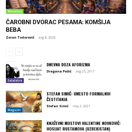
Mesečina
ČAROBNI DVORAC PESAMA: KOMŠIJA
BEBA
Zoran Todorović
-
avg 8, 2026
DNEVNA DOZA AFORIZMA
Dragana Pašić
-
avg 25, 2017
Satatatira
STEFAN SIMIĆ: UMESTO FORMALNIH
ČESTITANJA
Stefan Simić
-
maj 2, 2021
Magazin
KNJIŽEVNI MOSTOVI VALENTINE NOVKOVIĆ:
HOSIJAT RUSTAMOVA (UZBEKISTAN)