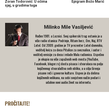
Zoran Todorović: U očima
Epigram Božo Marić
sjaj, u grudima tuga
Milinko Mile Vasiljević
Rođen 1981. u Loznici. Svoj spikerski trag ostavio je u
više radio stanica: Podrinje, Ritam herz, Om, Naj, RTV
Lotel. Od 2009. godine je TV prezenter Lotel dnevnika,
voditelj kviza za decu Pitalice za sveznalice, i autor i
voditelj emisije za decu i mlade Mala radionica. Uspešno
je okupio na više zapaženih web mesta (YouTube,
Facebook, bloger.rs) dosta pisaca i stvaralaca na polju
književnog stvaralaštva svih oblika, a u cilju širenja
pisane reči i govorne kulture. Uspeo je da delima
književnih velikana, na sebi svojstven način podari i
udahne novi audio život na internetu.
PROČITAJTE!