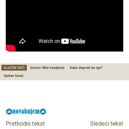
KLJUČNE REČI
Govori: Mile Vasiljević
Kako dopreti do nje?
Stefan Simić
Facebook
X
Email
Prethodni tekst
Sledeći tekst