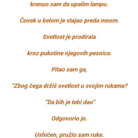
krenuo sam da upalim lampu.
Čovek u belom je stajao preda mnom.
Svetlost je prodirala
kroz pukotine njegovih pesnica.
Pitao sam ga,
“Zbog čega držiš svetlost u svojim rukama?
“Da bih je tebi dao”
Odgovorio je.
Ushićen, pružio sam ruke.