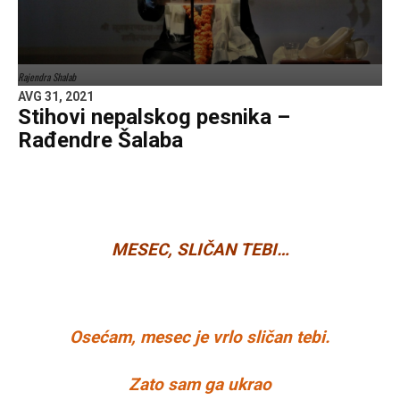
Rajendra Shalab
AVG 31, 2021
Stihovi nepalskog pesnika –
Rađendre Šalaba
MESEC, SLIČAN TEBI…
Osećam, mesec je vrlo sličan tebi.
Zato sam ga ukrao