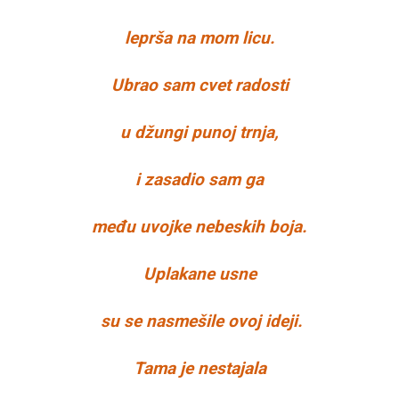
leprša na mom licu.
Ubrao sam cvet radosti
u džungi punoj trnja,
i zasadio sam ga
među uvojke nebeskih boja.
Uplakane usne
su se nasmešile ovoj ideji.
Tama je nestajala