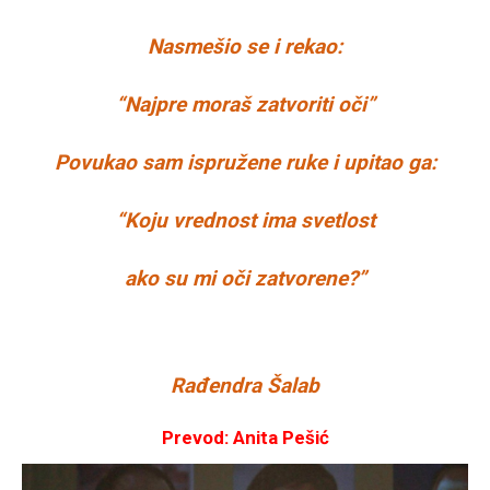
Nasmešio se i rekao:
“Najpre moraš zatvoriti oči”
Povukao sam ispružene ruke i upitao ga:
“Koju vrednost ima svetlost
ako su mi oči zatvorene?”
Rađendra Šalab
Prevod: Anita Pešić