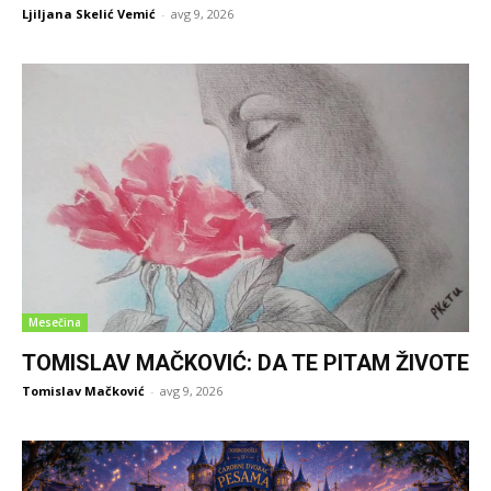
Ljiljana Skelić Vemić
-
avg 9, 2026
Mesečina
TOMISLAV MAČKOVIĆ: DA TE PITAM ŽIVOTE
Tomislav Mačković
-
avg 9, 2026