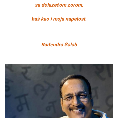
sa dolazećom zorom,
baš kao i moja napetost.
Rađendra Šalab