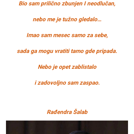
Bio sam prilično zbunjen I neodlučan,
nebo me je tužno gledalo…
Imao sam mesec samo za sebe,
sada ga mogu vratiti tamo gde pripada.
Nebo je opet zablistalo
i zadovoljno sam zaspao.
Rađendra Šalab