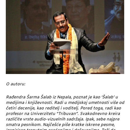
O autoru:
Rađendra Šarma Šalab iz Nepala, poznat je kao ‘Šalab’ u
medijima i književnosti. Radi u medijskoj umetnosti više od
četiri decenije, kao reditelj i voditelj. Pored toga, radi kao
profesor na Univerzitetu “Tribuvan”. Svakodnevno kreira
različite vrste audio-vizuelnih sadržaja. Ipak, sebe najpre
smatra pesnikom. Najčešće piše kratke iskrene pesme,