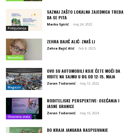
SAZNAJ ZAŠTO LOKALNA ZAJEDNICA TREBA
DA SE PITA
Marko Spirić
-
maj 24, 2022
Priključenija
ZEHRA BAJIĆ ALIĆ: ZNAŠ LI
Zehra Bajić Alić
-
feb 8, 2025
Mesečina
OVO SU AUTOMOBILI KOJE ĆETE MOĆI DA
VIDITE NA SAJMU U BG OD 12-15. MAJA
Zoran Todorović
-
maj 13, 2022
Magazin
RODITELJSKE PERSPEKTIVE: OSEĆANJA I
JASNE GRANICE
Zoran Todorović
-
maj 16, 2024
Otvorena vrata
DO KRAJA JANUARA RASPISIVANJE