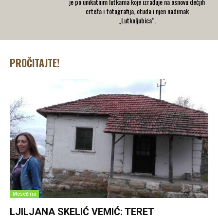
je po unikatnim lutkama koje izrađuje na osnovu dečjih
crteža i fotografija, otuda i njen nadimak
„Lutkoljubica“.
PROČITAJTE!
Mesečina
LJILJANA SKELIĆ VEMIĆ: TERET