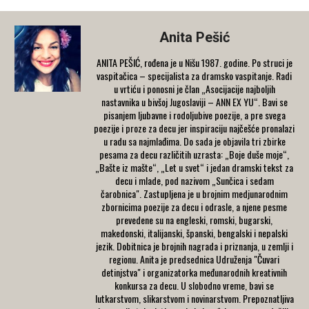
Anita Pešić
ANITA PEŠIĆ, rođena je u Nišu 1987. godine. Po struci je
vaspitačica – specijalista za dramsko vaspitanje. Radi
u vrtiću i ponosni je član „Asocijacije najboljih
nastavnika u bivšoj Jugoslaviji – ANN EX YU“. Bavi se
pisanjem ljubavne i rodoljubive poezije, a pre svega
poezije i proze za decu jer inspiraciju najčešće pronalazi
u radu sa najmlađima. Do sada je objavila tri zbirke
pesama za decu različitih uzrasta: „Boje duše moje“,
„Bašte iz mašte“, „Let u svet“ i jedan dramski tekst za
decu i mlade, pod nazivom „Sunčica i sedam
čarobnica". Zastupljena je u brojnim medjunarodnim
zbornicima poezije za decu i odrasle, a njene pesme
prevedene su na engleski, romski, bugarski,
makedonski, italijanski, španski, bengalski i nepalski
jezik. Dobitnica je brojnih nagrada i priznanja, u zemlji i
regionu. Anita je predsednica Udruženja "Čuvari
detinjstva" i organizatorka međunarodnih kreativnih
konkursa za decu. U slobodno vreme, bavi se
lutkarstvom, slikarstvom i novinarstvom. Prepoznatljiva