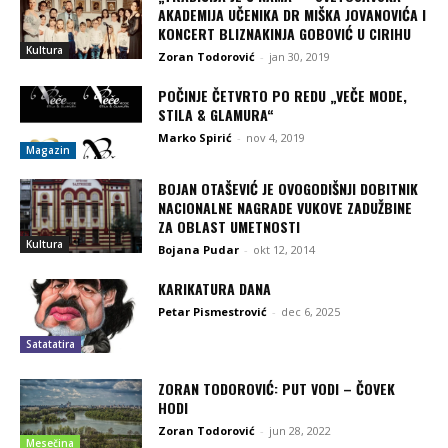
AKADEMIJA UČENIKA DR MIŠKA JOVANOVIĆA I
KONCERT BLIZNAKINJA GOBOVIĆ U CIRIHU
Kultura
Zoran Todorović
-
jan 30, 2019
POČINJE ČETVRTO PO REDU „VEČE MODE,
STILA & GLAMURA“
Marko Spirić
-
nov 4, 2019
Magazin
BOJAN OTAŠEVIĆ JE OVOGODIŠNJI DOBITNIK
NACIONALNE NAGRADE VUKOVE ZADUŽBINE
ZA OBLAST UMETNOSTI
Kultura
Bojana Pudar
-
okt 12, 2014
KARIKATURA DANA
Petar Pismestrović
-
dec 6, 2025
Satatatira
ZORAN TODOROVIĆ: PUT VODI – ČOVEK
HODI
Zoran Todorović
-
jun 28, 2022
Mesečina