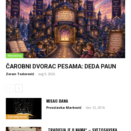
Mesečina
ČAROBNI DVORAC PESAMA: DEDA PAUN
Zoran Todorović
-
avg 9, 2026
MISAO DANA
Prvoslavka Marković
-
dec 12, 2016
Zanimljivosti
„TRADICIJA JE U NAMA“ – SVETOSAVSKA