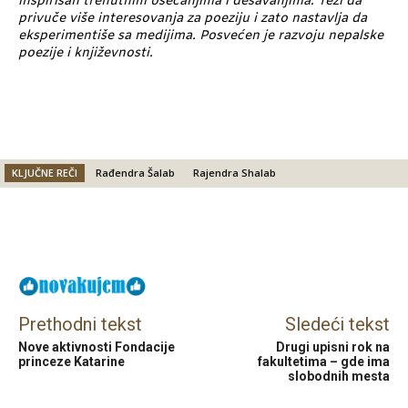
inspirisan trenutnim osećanjima i dešavanjima. Teži da
privuče više interesovanja za poeziju i zato nastavlja da
eksperimentiše sa medijima. Posvećen je razvoju nepalske
poezije i književnosti.
KLJUČNE REČI
Rađendra Šalab
Rajendra Shalab
Facebook
X
Email
Prethodni tekst
Sledeći tekst
Nove aktivnosti Fondacije
Drugi upisni rok na
princeze Katarine
fakultetima – gde ima
slobodnih mesta