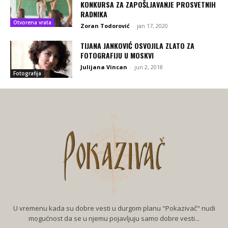
KONKURSA ZA ZAPOŠLJAVANJE PROSVETNIH
RADNIKA
Otvorena vrata
Zoran Todorović
-
jan 17, 2020
TIJANA JANKOVIĆ OSVOJILA ZLATO ZA
FOTOGRAFIJU U MOSKVI
Julijana Vincan
-
jun 2, 2018
Fotografija
U vremenu kada su dobre vesti u durgom planu "Pokazivač" nudi
mogućnost da se u njemu pojavljuju samo dobre vesti...