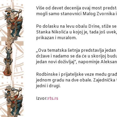
Više od devet decenija ovaj most predst
mogli samo stanovnici Malog Zvornika i 
Po dolasku na levu obalu Drine, stiže se
Stanka Nikolića u kojoj je, tada još uve
prikazan i muralom.
„Ova tematska šetnja predstavlja jedan n
države i nadamo se da će u skorijoj buduć
jedan novi doživljaj“, napominje Aleksa
Rodbinske i prijateljske veze među građ
jednom gradu na dve obale. Zajednička tu
jedni i drugi.
Izvor:
rts.rs