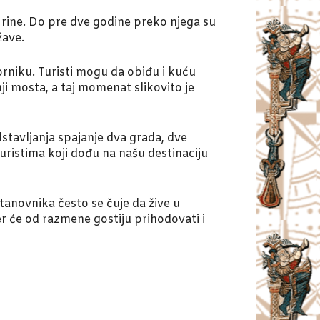
Drine. Do pre dve godine preko njega su
žave.
orniku. Turisti mogu da obiđu i kuću
ji mosta, a taj momenat slikovito je
dstavljanja spajanje dva grada, dve
turistima koji dođu na našu destinaciju
tanovnika često se čuje da žive u
er će od razmene gostiju prihodovati i