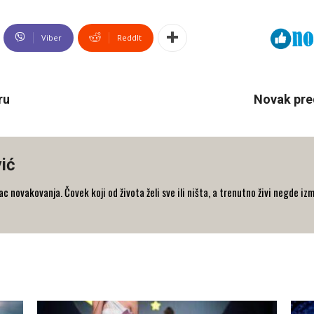
Viber
ReddIt
ru
Novak pred
ić
 novakovanja. Čovek koji od života želi sve ili ništa, a trenutno živi negde iz