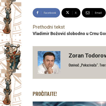
Facebook
X
Email
Prethodni tekst
Vladimir Božović slobodno u Crnu Go
Zoran Todorov
Osnivač „Pokazivača“. Tvorac
PROČITAJTE!