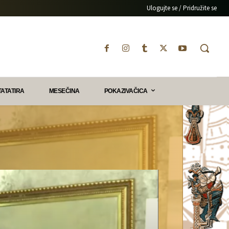
Ulogujte se / Pridružite se
TATATIRA
MESEČINA
POKAZIVAČICA