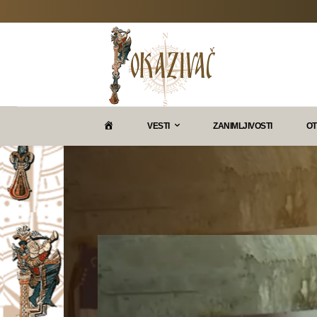
P
VESTI
ZANIMLJIVOSTI
OT
O
K
A
Z