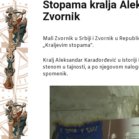
Stopama kralja Ale
Zvornik
Mali Zvornik u Srbiji i Zvornik u Repub
„Kraljevim stopama“.
Kralj Aleksandar Karađorđević u istorij
stenom u tajnosti, a po njegovom nalogu,
spomenik.