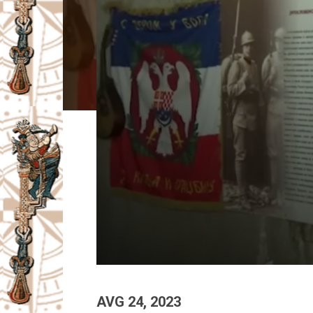
I
V
A
Č
AVG 24, 2023