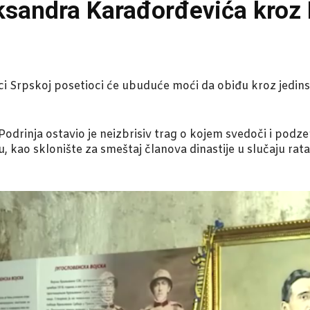
ksandra Karađorđevića kroz M
lici Srpskoj posetioci će ubuduće moći da obiđu kroz jed
i Podrinja ostavio je neizbrisiv trag o kojem svedoči i po
 kao sklonište za smeštaj članova dinastije u slučaju rata,