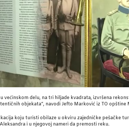
e u većinskom delu, na tri hiljade kvadrata, izvršena reko
utentičnih objekata“, navodi Jefto Marković iz TO opštine 
acija koju turisti obilaze u okviru zajedničke pešačke tur
 Aleksandra i u njegovoj nameri da premosti reku.