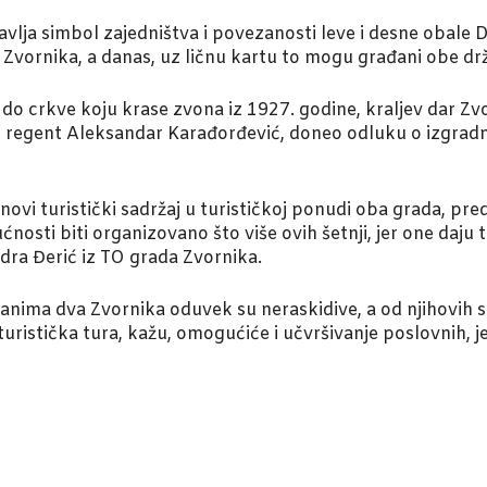
avlja simbol zajedništva i povezanosti leve i desne obale 
Zvornika, a danas, uz ličnu kartu to mogu građani obe dr
 do crkve koju krase zvona iz 1927. godine, kraljev dar Zv
k, regent Aleksandar Karađorđević, doneo odluku o izgradn
ovi turistički sadržaj u turističkoj ponudi oba grada, pre
nosti biti organizovano što više ovih šetnji, jer one daju 
ndra Đerić iz TO grada Zvornika.
anima dva Zvornika oduvek su neraskidive, a od njihovih s
ristička tura, kažu, omogućiće i učvršivanje poslovnih, j