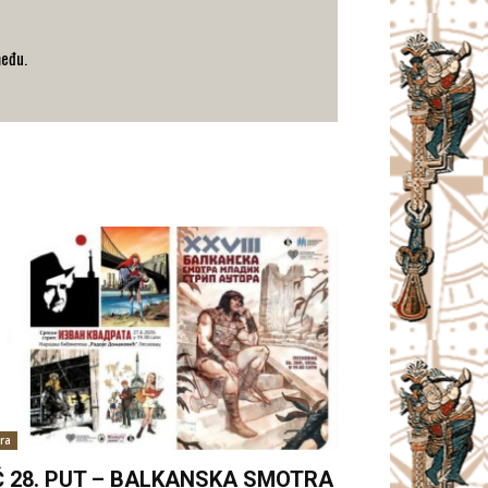
među.
ra
Ć 28. PUT – BALKANSKA SMOTRA