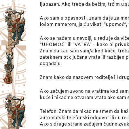
ljubazan. Ako treba da bežim, trčim u 
Ako sam u opasnosti, znam da je za men
lošom namerom, ja ću vikati “upomoć”, 
Ako se nađem u nevolji, u redu je da vič
“UPOMOĆ” ili “VATRA” – kako bi privuka
Znam da kad sam sam/a kod kuće, treba d
zateknem otključana vrata ili razbijen p
događaju.
Znam kako da nazovem roditelje ili dru
Ako začujem zvono na vratima kad sam 
kuće i nikad ne otvaram vrata ako sam s
Telefon: Znam da nikad ne smem da kaže
automatski telefonski odgovor ili ću re
Ako s druge strane začujem čudne zvukove