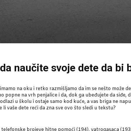
 da naučite svoje dete da bi
imamo na oku i retko razmišljamo da im se nešto može desi
no popne na vrh penjalice i da, dok ga ubeđujete da siđe, dr
lazi u školu i ostaje samo kod kuće, a vas briga ne napuš
li vaše dete reći da zna sve ovo što sledi u tekstu?
elefonske brojeve hitne pomoći (194), vatrogasaca (193), 