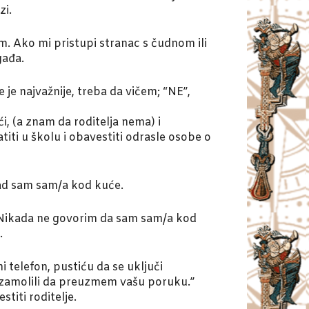
zi.
. Ako mi pristupi stranac s čudnom ili
gađa.
 je najvažnije, treba da vičem; “NE”,
, (a znam da roditelja nema) i
titi u školu i obavestiti odrasle osobe o
ad sam sam/a kod kuće.
 Nikada ne govorim da sam sam/a kod
.
telefon, pustiću da se uključi
e zamolili da preuzmem vašu poruku.”
titi roditelje.