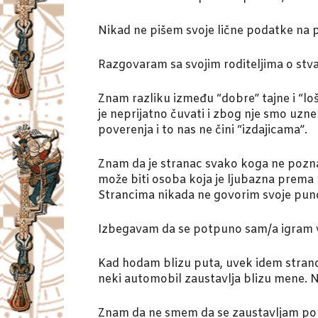
Nikad ne pišem svoje lične podatke na 
Razgovaram sa svojim roditeljima o stva
Znam razliku između “dobre” tajne i “lo
je neprijatno čuvati i zbog nje smo uzne
poverenja i to nas ne čini “izdajicama”.
Znam da je stranac svako koga ne pozna
može biti osoba koja je ljubazna prema m
Strancima nikada ne govorim svoje puno
Izbegavam da se potpuno sam/a igram v
Kad hodam blizu puta, uvek idem stran
neki automobil zaustavlja blizu mene. 
Znam da ne smem da se zaustavljam por