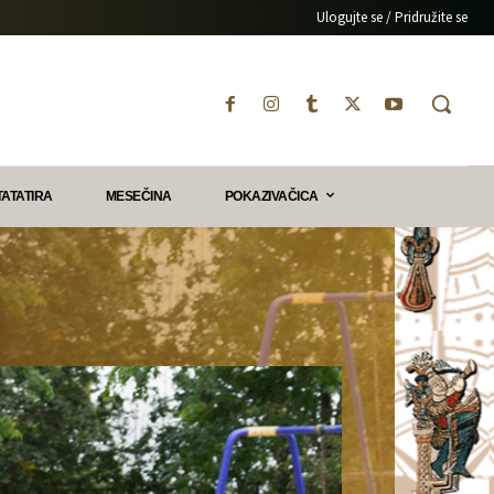
Ulogujte se / Pridružite se
TATATIRA
MESEČINA
POKAZIVAČICA