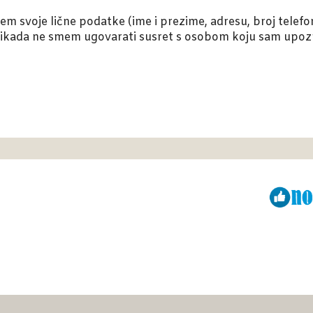
m svoje lične podatke (ime i prezime, adresu, broj telefon
ikada ne smem ugovarati susret s osobom koju sam upozna
Viber
ReddIt