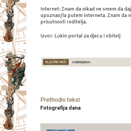
Internet: Znam da nikad ne smem da daje
upoznao/la putem interneta. Znam da n
prisutnosti roditelja.
Izvor: Lukin portal za djecu i obitelj
KLJUČNE REČI
roditeljstvo
Facebook
X
Email
Prethodni tekst
Fotografija dana