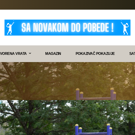
VORENA VRATA
MAGAZIN
POKAZIVAČ POKAZUJE
SA