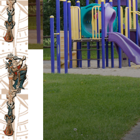
I
V
A
Č