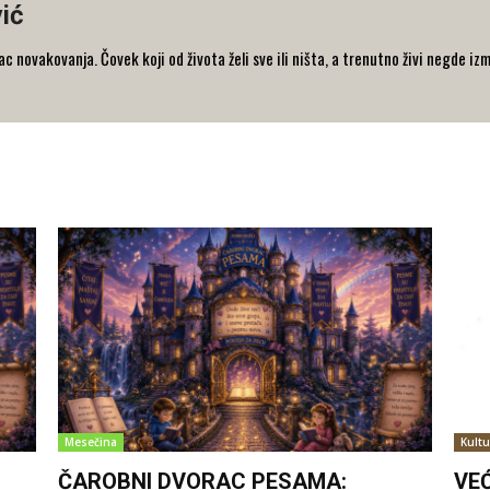
ić
 novakovanja. Čovek koji od života želi sve ili ništa, a trenutno živi negde iz
Mesečina
Kultu
ČAROBNI DVORAC PESAMA:
VE