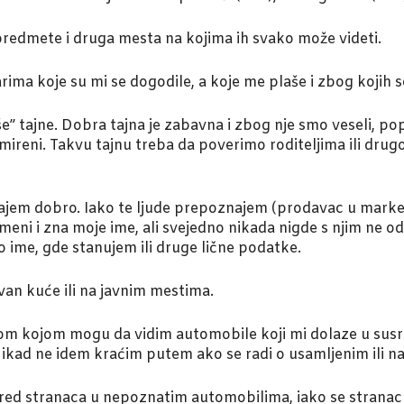
predmete i druga mesta na kojima ih svako može videti.
rima koje su mi se dogodile, a koje me plaše i zbog kojih 
še” tajne. Dobra tajna je zabavna i zbog nje smo veseli, p
mireni. Takvu tajnu treba da poverimo roditeljima ili drug
jem dobro. Iako te ljude prepoznajem (prodavac u marketu
eni i zna moje ime, ali svejedno nikada nigde s njim ne odl
 ime, gde stanujem ili druge lične podatke.
an kuće ili na javnim mestima.
om kojom mogu da vidim automobile koji mi dolaze u susr
Nikad ne idem kraćim putem ako se radi o usamljenim ili 
ed stranaca u nepoznatim automobilima, iako se stranac 