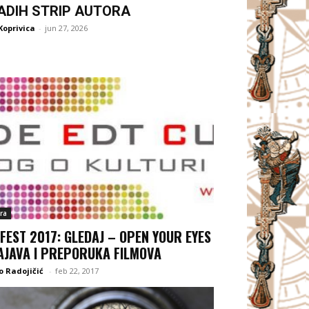
ADIH STRIP AUTORA
Koprivica
-
jun 27, 2026
ra
 FEST 2017: GLEDAJ – OPEN YOUR EYES
AJAVA I PREPORUKA FILMOVA
o Radojičić
-
feb 22, 2017