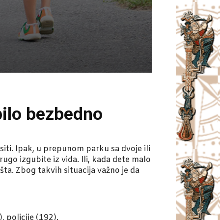
 bilo bezbedno
ti. Ipak, u prepunom parku sa dvoje ili
ugo izgubite iz vida. Ili, kada dete malo
ta. Zbog takvih situacija važno je da
policije (192).