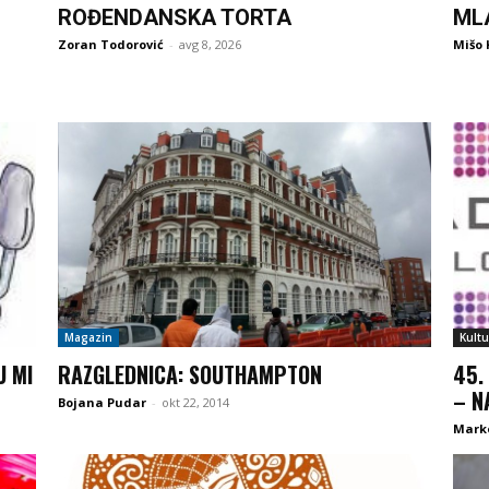
ROĐENDANSKA TORTA
ML
Zoran Todorović
-
avg 8, 2026
Mišo 
Magazin
Kultu
U MI
RAZGLEDNICA: SOUTHAMPTON
45.
– N
Bojana Pudar
-
okt 22, 2014
Mark