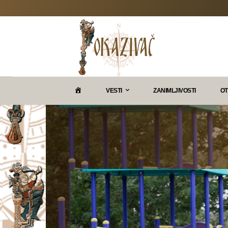
P
VESTI
ZANIMLJIVOSTI
OT
O
K
A
Z