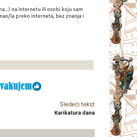
a…) na internetu ili osobi koju sam
o/la preko interneta, bez znanja i
Sledeći tekst
Karikatura dana