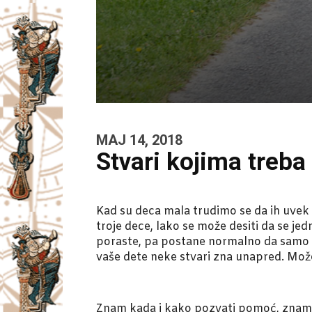
MAJ 14, 2018
Stvari kojima treba
Kad su deca mala trudimo se da ih uvek 
troje dece, lako se može desiti da se jed
poraste, pa postane normalno da samo od
vaše dete neke stvari zna unapred. Može 
Znam kada i kako pozvati pomoć, znam t