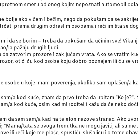
suprotnom smeru od onog kojim nepoznati automobil dola
e bolje ako vičem i bežim, nego da pokušam da se sakrijem
trčati prema drugim odraslim osobama i reći im šta se do
em i da se borim – treba da pokušam da učinim sve! Vikanje
o/la pažnju drugih ljudi.
a zatvorim prozore i zaključam vrata. Ako se vratim kući
rozor, otići ću kod osobe koju dobro poznajem ili ću se vra
ge osobe u koje imam poverenja, ukoliko sam uplašen/a k
sam/a kod kuće, znam da prvo treba da upitam “Ko je?”.
am/a kod kuće, osim kad mi roditelji kažu da će neko doći
m da sam sam/a kad na telefon nazove stranac. Ako zvoni 
ći; “Mama/tata se ovoga trenutka ne mogu javiti, ali su m
 ili reči koje me plaše, spustiću slušalicu i o tome obaves