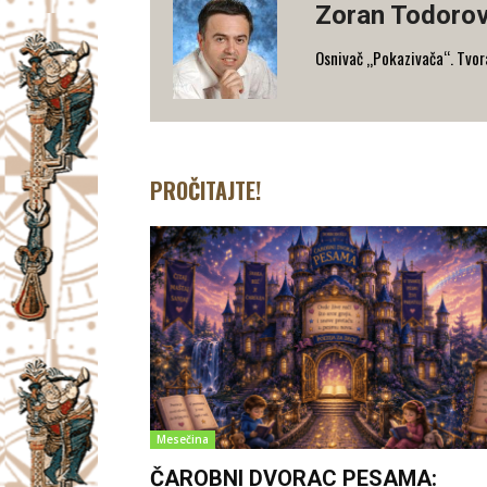
Zoran Todorov
Osnivač „Pokazivača“. Tvorac
PROČITAJTE!
Mesečina
ČAROBNI DVORAC PESAMA: