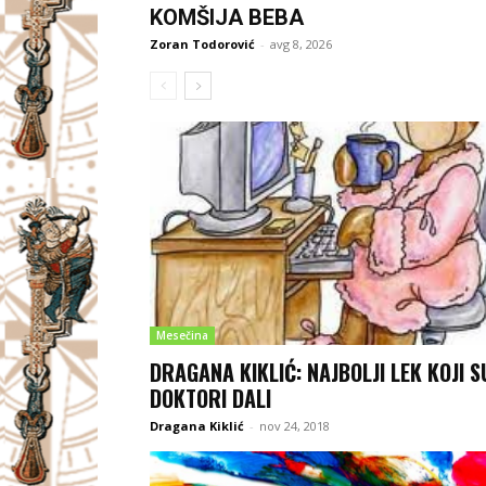
KOMŠIJA BEBA
Zoran Todorović
-
avg 8, 2026
Mesečina
DRAGANA KIKLIĆ: NAJBOLJI LEK KOJI S
DOKTORI DALI
Dragana Kiklić
-
nov 24, 2018