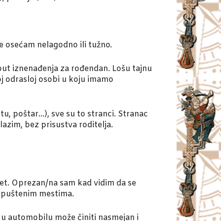
se osećam nelagodno ili tužno.
oput iznenađenja za rođendan. Lošu tajnu
oj odrasloj osobi u koju imamo
, poštar…), sve su to stranci. Stranac
azim, bez prisustva roditelja.
et. Oprezan/na sam kad vidim da se
napuštenim mestima.
u automobilu može činiti nasmejan i