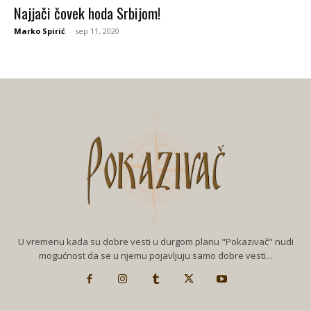
Najjači čovek hoda Srbijom!
Marko Spirić
-
sep 11, 2020
U vremenu kada su dobre vesti u durgom planu "Pokazivač" nudi
mogućnost da se u njemu pojavljuju samo dobre vesti...