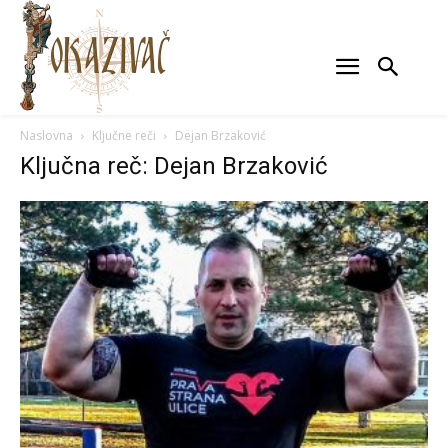
Naslovna
Ključne reči
Dejan Brzaković
Ključna reč: Dejan Brzaković