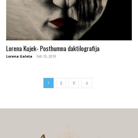
Lorena Kujek- Posthumna daktilografija
Lorena Galeta
-
feb 10, 2019
1
2
3