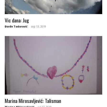
Vic dana: Jug
Đorđe Todorović
-
sep 13, 2019
Marina Mirosavljević: Talisman
Marina Milosavljević
-
jul 27, 2019