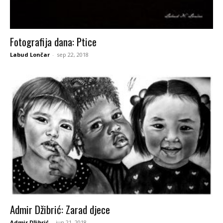
Fotografija dana: Ptice
Labud Lončar
-
sep 22, 2018
Admir Džibrić: Zarad djece
Admir Džibrić
-
jun 21, 2018