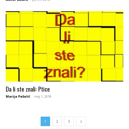
Da li ste znali: Ptice
Marija Pašalić
-
maj 1, 2018
1
2
3