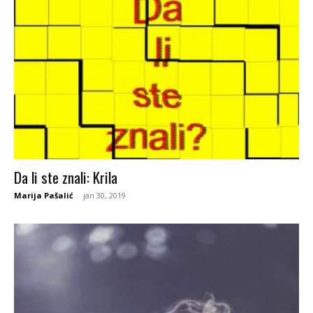
Da li ste znali: Krila
Marija Pašalić
-
jan 30, 2019