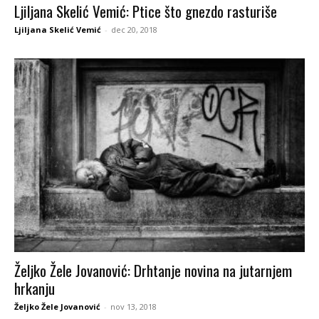
Ljiljana Skelić Vemić: Ptice što gnezdo rasturiše
Ljiljana Skelić Vemić
-
dec 20, 2018
Željko Žele Jovanović: Drhtanje novina na jutarnjem
hrkanju
Željko Žele Jovanović
-
nov 13, 2018