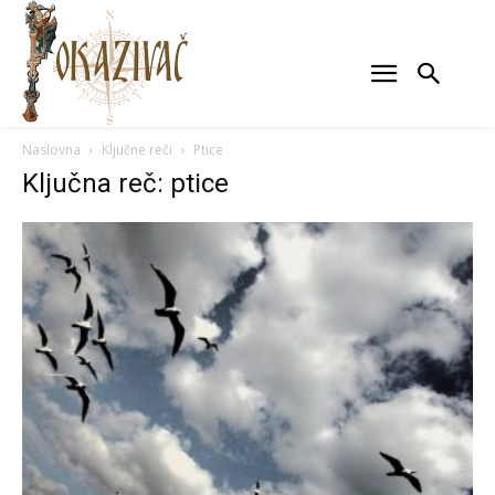
Naslovna
Ključne reči
Ptice
Ključna reč: ptice