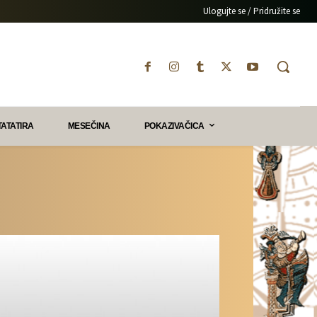
Ulogujte se / Pridružite se
TATATIRA
MESEČINA
POKAZIVAČICA