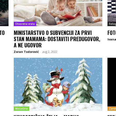
Otvorena vrata
Fotog
TO
MINISTARSTVO O SUBVENCIJI ZA PRVI
FOT
STAN MAMAMA: DOSTAVITI PREDUGOVOR,
Ivana
A NE UGOVOR
Zoran Todorović
-
avg 2, 2022
Mesečina
Zanim