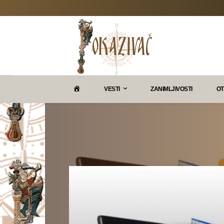
P
VESTI
ZANIMLJIVOSTI
OT
O
K
A
Z