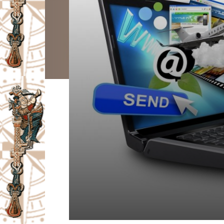
I
V
A
Č