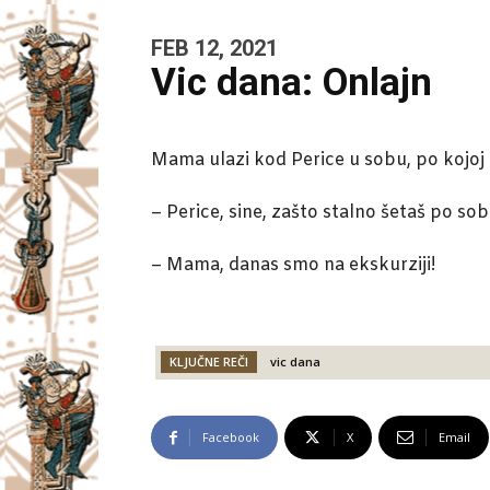
FEB 12, 2021
Vic dana: Onlajn
Mama ulazi kod Perice u sobu, po kojoj 
– Perice, sine, zašto stalno šetaš po s
– Mama, danas smo na ekskurziji!
KLJUČNE REČI
vic dana
Facebook
X
Email