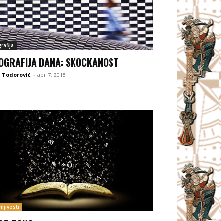
rafija
OGRAFIJA DANA: SKOCKANOST
 Todorović
-
apr 7, 2018
ljivosti