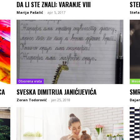
DA LI STE ZNALI: VARANJE VIII
STE
Marija Pašalić
-
apr 5, 2017
Stefa
Otvorena vrata
Mese
CA
SVESKA DIMITRIJA JANIĆIJEVIĆA
SMR
Zoran Todorović
-
jan 25, 2018
Dajan