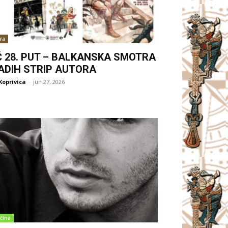
ra
Ć 28. PUT – BALKANSKA SMOTRA
ADIH STRIP AUTORA
Koprivica
-
jun 27, 2026
čina