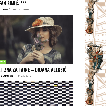
FAN SIMIĆ: ***
n Simić
-
dec 30, 2016
čina
T ZNA ZA TAJNE – DAJANA ALEKSIĆ
a Aleksić
-
jun 29, 2017