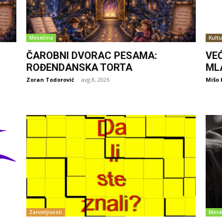
Mesečina
Kultu
ČAROBNI DVORAC PESAMA:
VE
ROĐENDANSKA TORTA
ML
Zoran Todorović
-
avg 8, 2026
Mišo 
Zanimljivosti
Mese