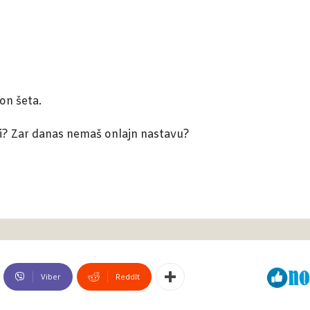
on šeta.
obi? Zar danas nemaš onlajn nastavu?
Viber
ReddIt