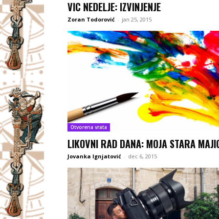
VIC NEDELJE: IZVINJENJE
Zoran Todorović
-
jan 25, 2015
Otvorena vrata
LIKOVNI RAD DANA: MOJA STARA MAJI
Jovanka Ignjatović
-
dec 6, 2015