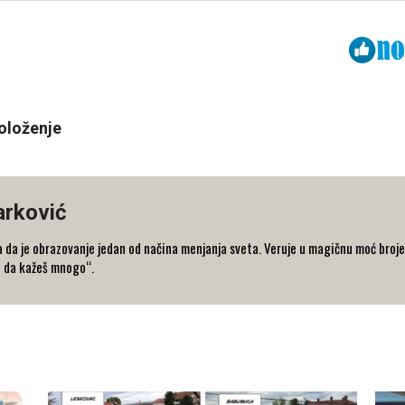
Viber
ReddIt
oloženje
arković
 da je obrazovanje jedan od načina menjanja sveta. Veruje u magičnu moć broje
o da kažeš mnogo“.