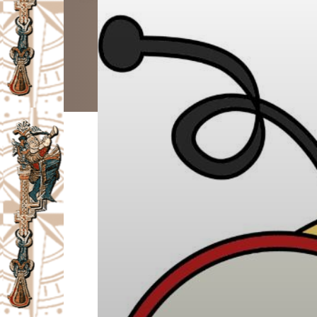
I
V
A
Č