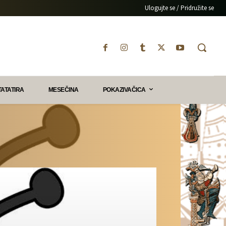
Ulogujte se / Pridružite se
TATATIRA
MESEČINA
POKAZIVAČICA