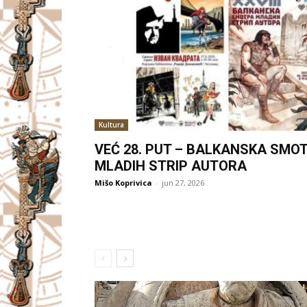
Kultura
VEĆ 28. PUT – BALKANSKA SMO
MLADIH STRIP AUTORA
Mišo Koprivica
-
jun 27, 2026