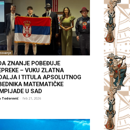
zovanje
DA ZNANJE POBEĐUJE
EPREKE – VUKU ZLATNA
DALJA I TITULA APSOLUTNOG
BEDNIKA MATEMATIČKE
IMPIJADE U SAD
 Todorović
-
feb 21, 2026