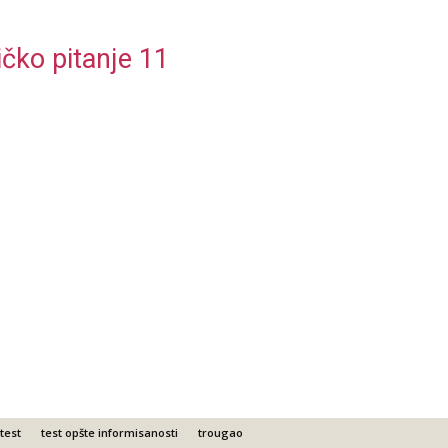
ičko pitanje 11
test
test opšte informisanosti
trougao