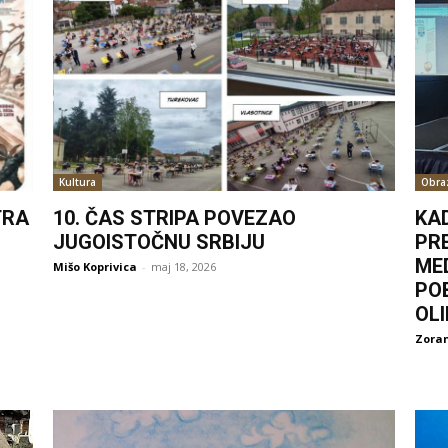
Kultura
Obra
TRA
10. ČAS STRIPA POVEZAO
KA
JUGOISTOČNU SRBIJU
PR
ME
Mišo Koprivica
-
maj 18, 2026
PO
OL
Zoran