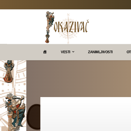
P
VESTI
ZANIMLJIVOSTI
OT
O
K
A
Z