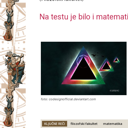
Na testu je bilo i matemat
foto: codesignofficial.deviantart.com
KLJUČNE REČI
filozofski fakultet
matematika