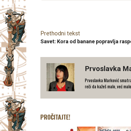
Facebook
X
Email
Prethodni tekst
Savet: Kora od banane popravlja rasp
Prvoslavka M
Prvoslavka Marković smatra
reči da kažeš malo, već mal
PROČITAJTE!