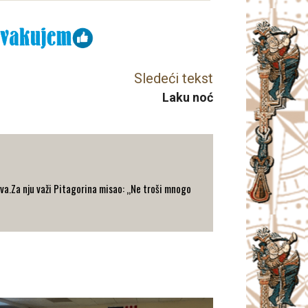
Sledeći tekst
Laku noć
va.Za nju važi Pitagorina misao: „Ne troši mnogo