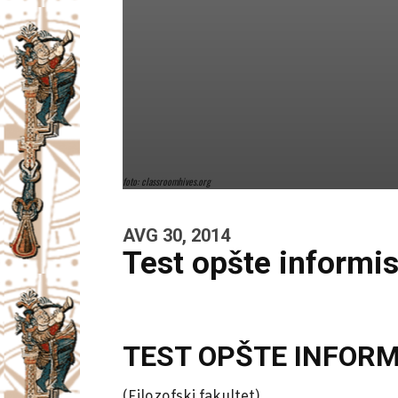
foto: classroomhives.org
AVG 30, 2014
Test opšte informi
TEST OPŠTE INFOR
(Filozofski fakultet)