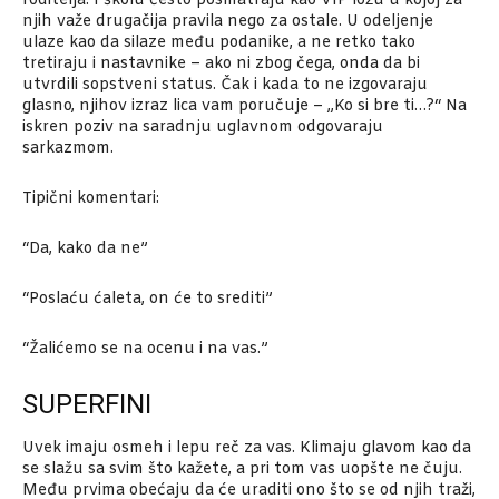
roditelja. I školu često posmatraju kao VIP ložu u kojoj za
njih važe drugačija pravila nego za ostale. U odeljenje
ulaze kao da silaze među podanike, a ne retko tako
tretiraju i nastavnike – ako ni zbog čega, onda da bi
utvrdili sopstveni status. Čak i kada to ne izgovaraju
glasno, njihov izraz lica vam poručuje – „Ko si bre ti…?“ Na
iskren poziv na saradnju uglavnom odgovaraju
sarkazmom.
Tipični komentari:
“Da, kako da ne”
“Poslaću ćaleta, on će to srediti”
“Žalićemo se na ocenu i na vas.”
SUPERFINI
Uvek imaju osmeh i lepu reč za vas. Klimaju glavom kao da
se slažu sa svim što kažete, a pri tom vas uopšte ne čuju.
Među prvima obećaju da će uraditi ono što se od njih traži,