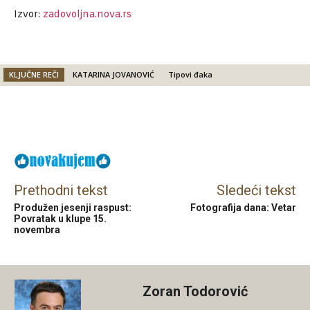
Izvor:
zadovoljna.nova.rs
KLJUČNE REČI
KATARINA JOVANOVIĆ
Tipovi đaka
Facebook
X
Email
Prethodni tekst
Sledeći tekst
Produžen jesenji raspust:
Fotografija dana: Vetar
Povratak u klupe 15.
novembra
Zoran Todorović