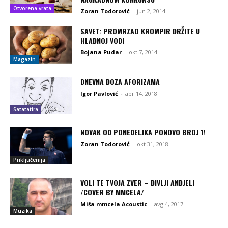
Otvorena vrata
Zoran Todorović
-
jun 2, 2014
SAVET: PROMRZAO KROMPIR DRŽITE U
HLADNOJ VODI
Bojana Pudar
-
okt 7, 2014
Magazin
DNEVNA DOZA AFORIZAMA
Igor Pavlović
-
apr 14, 2018
Satatatira
NOVAK OD PONEDELJKA PONOVO BROJ 1!
Zoran Todorović
-
okt 31, 2018
Priključenija
VOLI TE TVOJA ZVER – DIVLJI ANDJELI
/COVER BY MMCELA/
Miša mmcela Acoustic
-
avg 4, 2017
Muzika