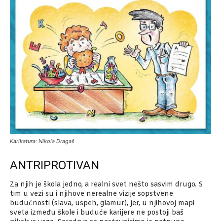
Karikatura: Nikola Dragaš
ANTRIPROTIVAN
Za njih je škola jedno, a realni svet nešto sasvim drugo. S
tim u vezi su i njihove nerealne vizije sopstvene
budućnosti (slava, uspeh, glamur), jer, u njihovoj mapi
sveta između škole i buduće karijere ne postoji baš