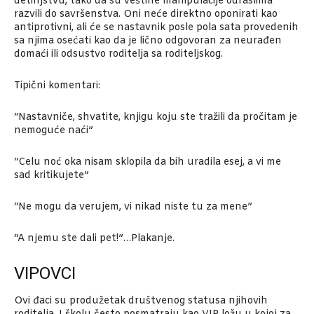
detinjstvu, tako da su veštine manipulacije odraslima
razvili do savršenstva. Oni neće direktno oponirati kao
antiprotivni, ali će se nastavnik posle pola sata provedenih
sa njima osećati kao da je lično odgovoran za neurađen
domaći ili odsustvo roditelja sa roditeljskog.
Tipični komentari:
“Nastavniče, shvatite, knjigu koju ste tražili da pročitam je
nemoguće naći”
“Celu noć oka nisam sklopila da bih uradila esej, a vi me
sad kritikujete”
“Ne mogu da verujem, vi nikad niste tu za mene”
“A njemu ste dali pet!”…Plakanje.
VIPOVCI
Ovi đaci su produžetak društvenog statusa njihovih