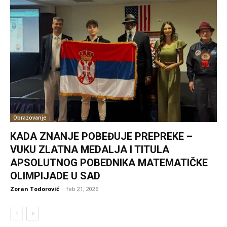
Obrazovanje
KADA ZNANJE POBEĐUJE PREPREKE –
VUKU ZLATNA MEDALJA I TITULA
APSOLUTNOG POBEDNIKA MATEMATIČKE
OLIMPIJADE U SAD
Zoran Todorović
-
feb 21, 2026