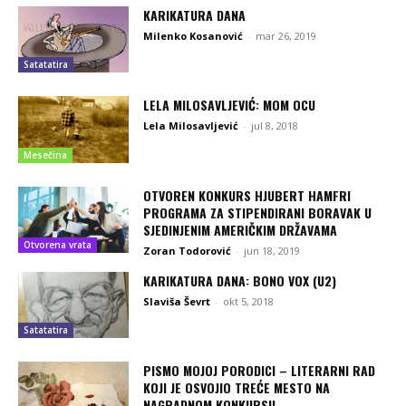
KARIKATURA DANA
Milenko Kosanović
-
mar 26, 2019
Satatatira
LELA MILOSAVLJEVIĆ: MOM OCU
Lela Milosavljević
-
jul 8, 2018
Mesečina
OTVOREN KONKURS HJUBERT HAMFRI
PROGRAMA ZA STIPENDIRANI BORAVAK U
SJEDINJENIM AMERIČKIM DRŽAVAMA
Otvorena vrata
Zoran Todorović
-
jun 18, 2019
KARIKATURA DANA: BONO VOX (U2)
Slaviša Ševrt
-
okt 5, 2018
Satatatira
PISMO MOJOJ PORODICI – LITERARNI RAD
KOJI JE OSVOJIO TREĆE MESTO NA
NAGRADNOM KONKURSU