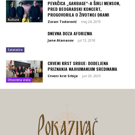
PEVAČICA „GARBAGE“-A ŠIRLI MENSON,
PRED BEOGRADSKI KONCERT,
PROGOVORILA O ŽIVOTNOJ DRAMI
Kultura
Zoran Todorović
-
maj 24, 2019
DNEVNA DOZA AFORIZMA
Jane Atanasov
-
jul 13, 2018
Satatatira
CRVENI KRST SRBIJE: DODELJENA
PRIZNANJA NAJHUMANIJIM SREDINAMA
Crveni krst Srbije
-
jun 20, 2025
Otvorena vrata