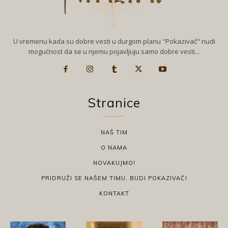
U vremenu kada su dobre vesti u durgom planu "Pokazivač" nudi
mogućnost da se u njemu pojavljuju samo dobre vesti...
Stranice
NAŠ TIM
O NAMA
NOVAKUJMO!
PRIDRUŽI SE NAŠEM TIMU, BUDI POKAZIVAČ!
KONTAKT