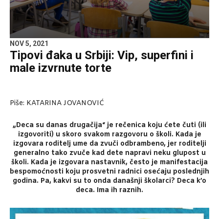
NOV 5, 2021
Tipovi đaka u Srbiji: Vip, superfini i
male izvrnute torte
Piše: KATARINA JOVANOVIĆ
„Deca su danas drugačija“ je rečenica koju ćete čuti (ili
izgovoriti) u skoro svakom razgovoru o školi. Kada je
izgovara roditelj ume da zvuči odbrambeno, jer roditelji
generalno tako zvuče kad dete napravi neku glupost u
školi. Kada je izgovara nastavnik, često je manifestacija
bespomoćnosti koju prosvetni radnici osećaju poslednjih
godina. Pa, kakvi su to onda današnji školarci? Deca k’o
deca. Ima ih raznih.