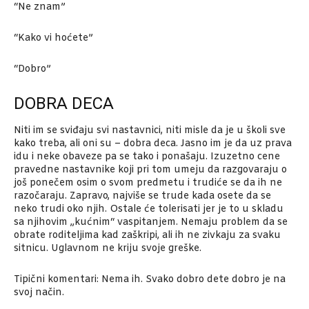
“Ne znam”
“Kako vi hoćete”
“Dobro”
DOBRA DECA
Niti im se sviđaju svi nastavnici, niti misle da je u školi sve
kako treba, ali oni su – dobra deca. Jasno im je da uz prava
idu i neke obaveze pa se tako i ponašaju. Izuzetno cene
pravedne nastavnike koji pri tom umeju da razgovaraju o
još ponečem osim o svom predmetu i trudiće se da ih ne
razočaraju. Zapravo, najviše se trude kada osete da se
neko trudi oko njih. Ostale će tolerisati jer je to u skladu
sa njihovim „kućnim“ vaspitanjem. Nemaju problem da se
obrate roditeljima kad zaškripi, ali ih ne zivkaju za svaku
sitnicu. Uglavnom ne kriju svoje greške.
Tipični komentari: Nema ih. Svako dobro dete dobro je na
svoj način.