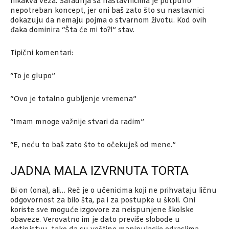
nikakva veza. Saradnja sa nastavnicima je potpuno
nepotreban koncept, jer oni baš zato što su nastavnici
dokazuju da nemaju pojma o stvarnom životu. Kod ovih
đaka dominira “Šta će mi to?!” stav.
Tipični komentari:
“To je glupo”
“Ovo je totalno gubljenje vremena”
“Imam mnoge važnije stvari da radim”
“E, neću to baš zato što to očekuješ od mene.”
JADNA MALA IZVRNUTA TORTA
Bi on (ona), ali… Reč je o učenicima koji ne prihvataju ličnu
odgovornost za bilo šta, pa i za postupke u školi. Oni
koriste sve moguće izgovore za neispunjene školske
obaveze. Verovatno im je dato previše slobode u