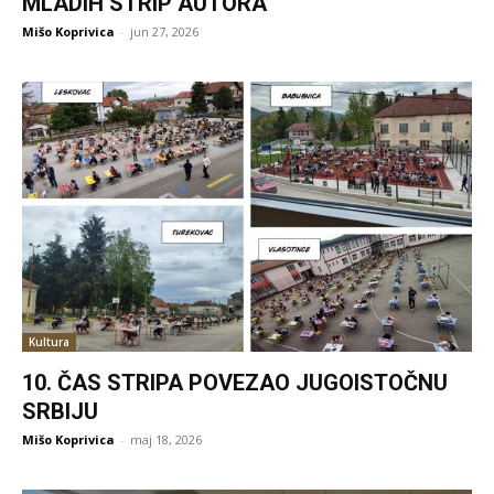
MLADIH STRIP AUTORA
Mišo Koprivica
-
jun 27, 2026
Kultura
10. ČAS STRIPA POVEZAO JUGOISTOČNU
SRBIJU
Mišo Koprivica
-
maj 18, 2026