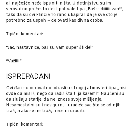
ali najčešće neće ispuniti ništa. U detinjstvu su im
verovatno prečesto delili pohvale tipa „Baš si diiiiiiiiivan!“,
tako da su ovi klinci vrlo rano ukapirali da je sve što je
potrebno za uspeh – delovati kao divna osoba.
Tipični komentari:
“Jao, nastavnice, baš su vam super štikle!”
“Važiiii!”
ISPREPADANI
Ovi đaci su verovatno odrasli u strogoj atmosferi tipa „nisi
ovde da misliš, nego da radiš šta ti ja kažem!“. Naučeni su
da slušaju starije, da ne iznose svoje mišljenje.
Nesamostalni su i nesigurni, i uradiće sve što se od njih
traži, a ako se ne traži, neće ni uraditi.
Tipični komentari: