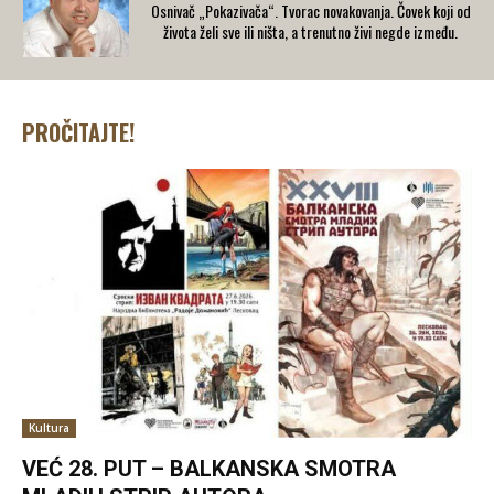
Osnivač „Pokazivača“. Tvorac novakovanja. Čovek koji od
života želi sve ili ništa, a trenutno živi negde između.
PROČITAJTE!
Kultura
VEĆ 28. PUT – BALKANSKA SMOTRA