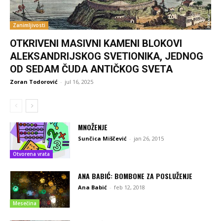
Zanimljivosti
OTKRIVENI MASIVNI KAMENI BLOKOVI
ALEKSANDRIJSKOG SVETIONIKA, JEDNOG
OD SEDAM ČUDA ANTIČKOG SVETA
Zoran Todorović
-
jul 16, 2025
MNOŽENJE
Sunčica Miščević
-
jan 26, 2015
Otvorena vrata
ANA BABIĆ: BOMBONE ZA POSLUŽENJE
Ana Babić
-
feb 12, 2018
Mesečina