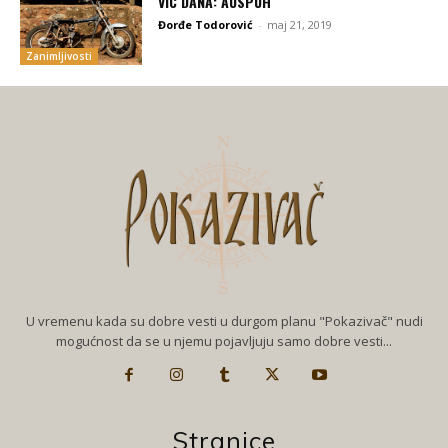
VIC DANA: AUSPUH
Đorđe Todorović
-
maj 21, 2019
Zanimljivosti
U vremenu kada su dobre vesti u durgom planu "Pokazivač" nudi
mogućnost da se u njemu pojavljuju samo dobre vesti...
Stranice