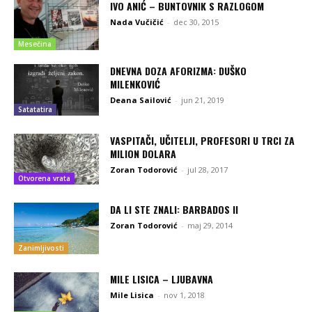
IVO ANIĆ – BUNTOVNIK S RAZLOGOM
Nada Vučičić
-
dec 30, 2015
Mesečina
DNEVNA DOZA AFORIZMA: DUŠKO
MILENKOVIĆ
Deana Sailović
-
jun 21, 2019
Satatatira
VASPITAČI, UČITELJI, PROFESORI U TRCI ZA
MILION DOLARA
Zoran Todorović
-
jul 28, 2017
Otvorena vrata
DA LI STE ZNALI: BARBADOS II
Zoran Todorović
-
maj 29, 2014
Zanimljivosti
MILE LISICA – LJUBAVNA
Mile Lisica
-
nov 1, 2018