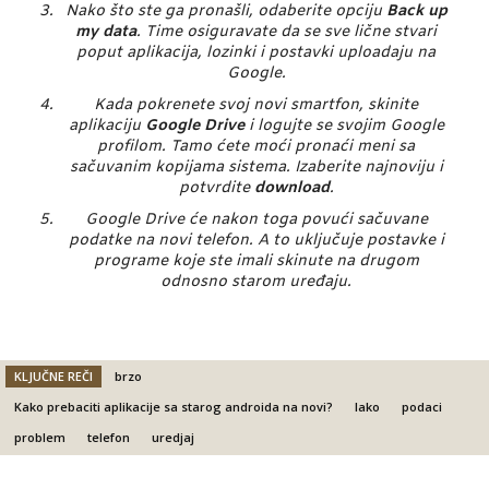
Nako što ste ga pronašli, odaberite opciju
Back up
my data
. Time osiguravate da se sve lične stvari
poput aplikacija, lozinki i postavki
uploadaju
na
Google.
Kada pokrenete svoj novi smartfon, skinite
aplikaciju
Google Drive
i logujte se svojim Google
profilom. Tamo ćete moći pronaći meni sa
sačuvanim kopijama sistema. Izaberite najnoviju i
potvrdite
download
.
Google Drive će nakon toga povući sačuvane
podatke na novi telefon. A to uključuje postavke i
programe koje ste imali skinute na drugom
odnosno starom uređaju.
KLJUČNE REČI
brzo
Kako prebaciti aplikacije sa starog androida na novi?
lako
podaci
problem
telefon
uredjaj