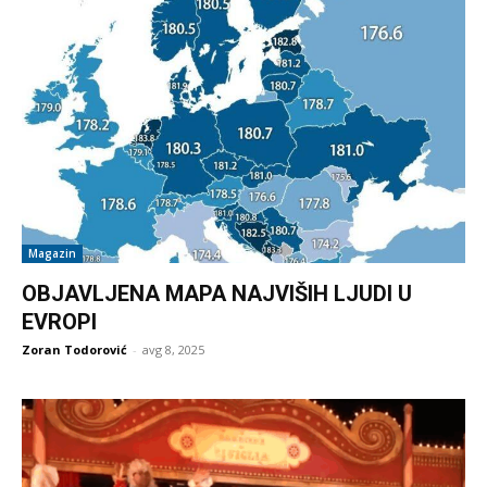
Magazin
OBJAVLJENA MAPA NAJVIŠIH LJUDI U
EVROPI
Zoran Todorović
-
avg 8, 2025