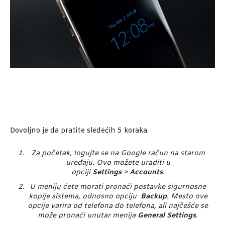
Dovoljno je da pratite sledećih 5 koraka.
Za početak, logujte se na Google račun na starom
uređaju. Ovo možete uraditi u
opciji
Settings
>
Accounts
.
U meniju ćete morati pronaći postavke sigurnosne
kopije sistema, odnosno opciju
Backup
. Mesto ove
opcije varira od telefona do telefona, ali najčešće se
može pronaći unutar menija
General Settings
.