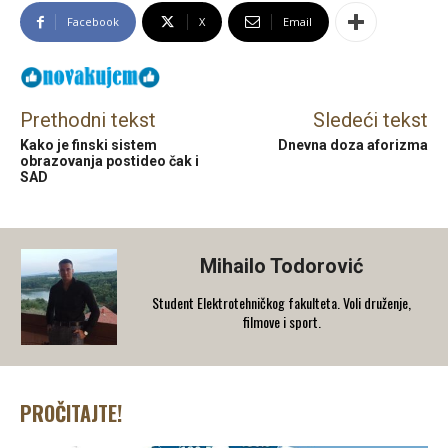
Facebook
X
Email
Prethodni tekst
Sledeći tekst
Kako je finski sistem
Dnevna doza aforizma
obrazovanja postideo čak i
SAD
Mihailo Todorović
Student Elektrotehničkog fakulteta. Voli druženje,
filmove i sport.
PROČITAJTE!