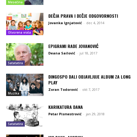
Mesečina
DEČJA PRAVA I DEČJE ODGOVORNOSTI
Jovanka Ignjatović
-
dec 4, 2014
Otvorena vrata
EPIGRAMI RADE JOVANOVIĆ
Deana Sailović
-
jul 18, 2017
Satatatira
DINGOSPO DALI OBJAVLJUJE ALBUM ZA LONG
PLAY
Zoran Todorović
-
okt 7, 2017
Muzika
KARIKATURA DANA
Petar Pismestrović
-
jan 29, 2018
Satatatira