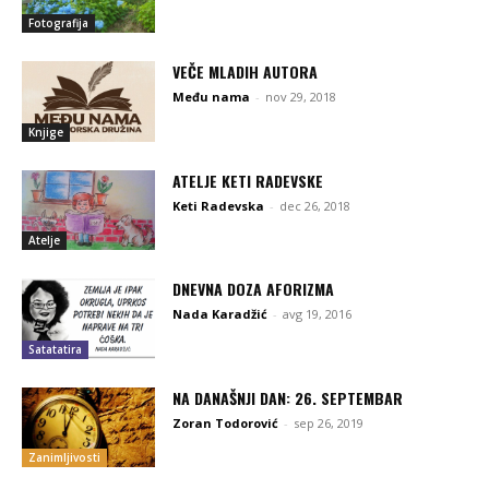
Fotografija
VEČE MLADIH AUTORA
Među nama
-
nov 29, 2018
Knjige
ATELJE KETI RADEVSKE
Keti Radevska
-
dec 26, 2018
Atelje
DNEVNA DOZA AFORIZMA
Nada Karadžić
-
avg 19, 2016
Satatatira
NA DANAŠNJI DAN: 26. SEPTEMBAR
Zoran Todorović
-
sep 26, 2019
Zanimljivosti