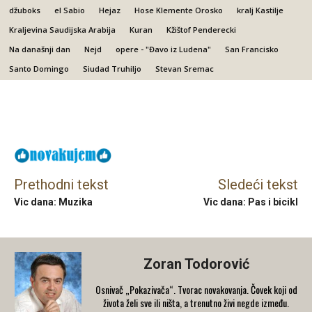
džuboks
el Sabio
Hejaz
Hose Klemente Orosko
kralj Kastilje
Kraljevina Saudijska Arabija
Kuran
Kžištof Penderecki
Na današnji dan
Nejd
opere - "Đavo iz Ludena"
San Francisko
Santo Domingo
Siudad Truhiljo
Stevan Sremac
Facebook
X
Email
Prethodni tekst
Sledeći tekst
Vic dana: Muzika
Vic dana: Pas i bicikl
Zoran Todorović
Osnivač „Pokazivača“. Tvorac novakovanja. Čovek koji od
života želi sve ili ništa, a trenutno živi negde između.