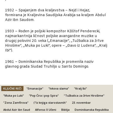
1932 – Spajanjem dva kraljevstva – Nejd i Hejaz,
formirana je Kraljevina Saudijska Arabija sa kraljem Abdul
Azir ibn Saudom.
1933 – Rođen je poljski kompozitor Kžištof Penderecki,
najmarkantnija ličnost poljske avangardne muzike u
drugoj polovini 20. veka („Emanacije“, „Tužbalica za žrtve
Hirošime“, „Muka po Luki“, opere – „Đavo iz Ludena“, „Kralj
Ibi“).
1961 – Dominikanska Republika je promenila naziv
glavnog grada Siudad Truhiljo u Santo Domingo.
KLJUČNE REČI
"Emanacije"
"Ivkova slama"
"Kralj Ibi"
"Muka po Luki"
"Pop Ćira i pop Spira"
"Tužbalica za žrtve Hirošime"
"Zona Zamfirova"
("Iz knjiga starostavnih"
23. novembar
Abdul Azir ibn Saud
Alfonso X Učeni
Biblija
Dominikanska Republika