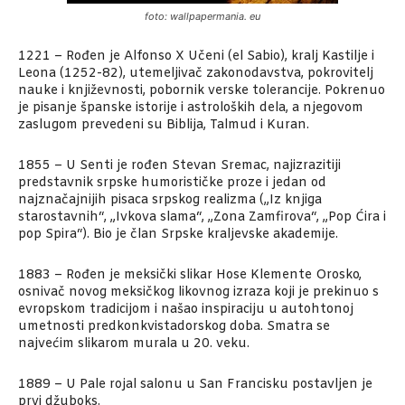
foto: wallpapermania. eu
1221 – Rođen je Alfonso X Učeni (el Sabio), kralj Kastilje i
Leona (1252-82), utemeljivač zakonodavstva, pokrovitelj
nauke i književnosti, pobornik verske tolerancije. Pokrenuo
je pisanje španske istorije i astroloških dela, a njegovom
zaslugom prevedeni su Biblija, Talmud i Kuran.
1855 – U Senti je rođen Stevan Sremac, najizrazitiji
predstavnik srpske humorističke proze i jedan od
najznačajnijih pisaca srpskog realizma („Iz knjiga
starostavnih“, „Ivkova slama“, „Zona Zamfirova“, „Pop Ćira i
pop Spira“). Bio je član Srpske kraljevske akademije.
1883 – Rođen je meksički slikar Hose Klemente Orosko,
osnivač novog meksičkog likovnog izraza koji je prekinuo s
evropskom tradicijom i našao inspiraciju u autohtonoj
umetnosti predkonkvistadorskog doba. Smatra se
najvećim slikarom murala u 20. veku.
1889 – U Pale rojal salonu u San Francisku postavljen je
prvi džuboks.