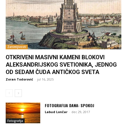
Zanimljivosti
OTKRIVENI MASIVNI KAMENI BLOKOVI
ALEKSANDRIJSKOG SVETIONIKA, JEDNOG
OD SEDAM ČUDA ANTIČKOG SVETA
Zoran Todorović
-
jul 16, 2025
FOTOGRAFIJA DANA: SPOKOJ
Labud Lončar
-
dec 29, 2017
Fotografija