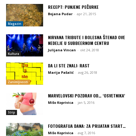
RECEPT: PUNJENE PEČURKE
Bojana Pudar
-
apr 21, 2015
Magazin
NIRVANA TRIBUTE I BOLESNA ŠTENAD OVE
NEDELJE U SUBBEERNOM CENTRU
Julijana Vincan
-
okt 24, 2018
Kultura
DA LI STE ZNALI: RAST
Marija Pašalić
-
avg 26, 2018
Zanimljivosti
MARVELOVSKI POZDRAV OD… ‘OSVETNIKA’
Mišo Koprivica
-
jan 5, 2016
Strip
FOTOGRAFIJA DANA: ZA PRIJATAN START…
Mišo Koprivica
-
avg 7, 2016