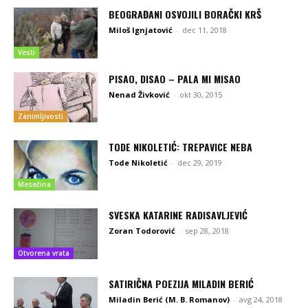
BEOGRAĐANI OSVOJILI BORAČKI KRŠ
Miloš Ignjatović
-
dec 11, 2018
Vesti
PISAO, DISAO – PALA MI MISAO
Nenad Živković
-
okt 30, 2015
Zanimljivosti
TODE NIKOLETIĆ: TREPAVICE NEBA
Tode Nikoletić
-
dec 29, 2019
Mesečina
SVESKA KATARINE RADISAVLJEVIĆ
Zoran Todorović
-
sep 28, 2018
Otvorena vrata
SATIRIČNA POEZIJA MILADIN BERIĆ
Miladin Berić (M. B. Romanov)
-
avg 24, 2018