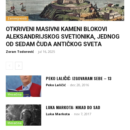
Zanimljivosti
OTKRIVENI MASIVNI KAMENI BLOKOVI
ALEKSANDRIJSKOG SVETIONIKA, JEDNOG
OD SEDAM ČUDA ANTIČKOG SVETA
Zoran Todorović
-
jul 16, 2025
PEKO LALIČIĆ: IZGOVARAM SEBE – 13
Peko Laličić
-
dec 20, 2016
Mesečina
LUKA MARKOTA: NIKAD DO SAD
Luka Markota
-
nov 7, 2017
Mesečina