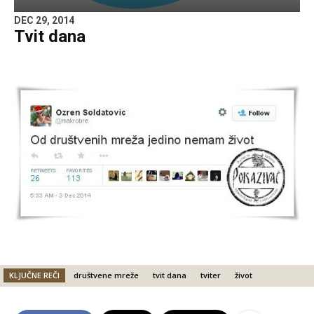
DEC 29, 2014
Tvit dana
KLJUČNE REČI
društvene mreže
tvit dana
tviter
život