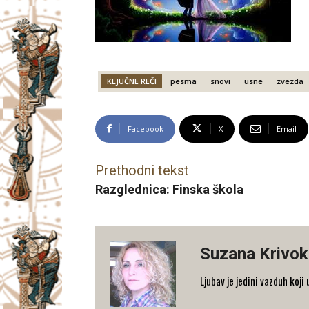
KLJUČNE REČI
pesma
snovi
usne
zvezda
Facebook
X
Email
Prethodni tekst
Razglednica: Finska škola
Suzana Krivok
Ljubav je jedini vazduh koji 