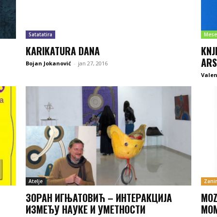
Satatatira
Mese
KARIKATURA DANA
KNJ
ARS
Bojan Jokanović
-
jan 27, 2016
Valen
Atelje
Zanim
ЗОРАН ИГЊАТОВИЋ – ИНТЕРАКЦИЈА
MOZ
ИЗМЕЂУ НАУКЕ И УМЕТНОСТИ
MO