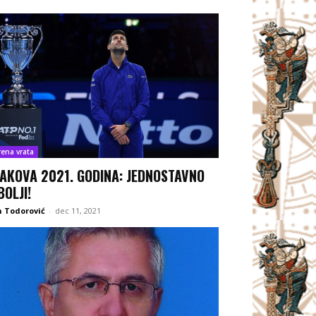
rena vrata
AKOVA 2021. GODINA: JEDNOSTAVNO
BOLJI!
 Todorović
-
dec 11, 2021