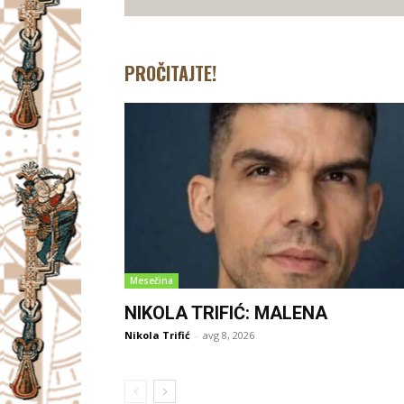
PROČITAJTE!
Mesečina
NIKOLA TRIFIĆ: MALENA
Nikola Trifić
-
avg 8, 2026