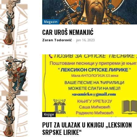
Magazin
CAR UROŠ NEMANJIĆ
Zoran Todorović
-
jan 16, 2023
Knjige
PUT ZA ULAZAK U KNJIGU „LEKSIKON
SRPSKE LIRIKE“