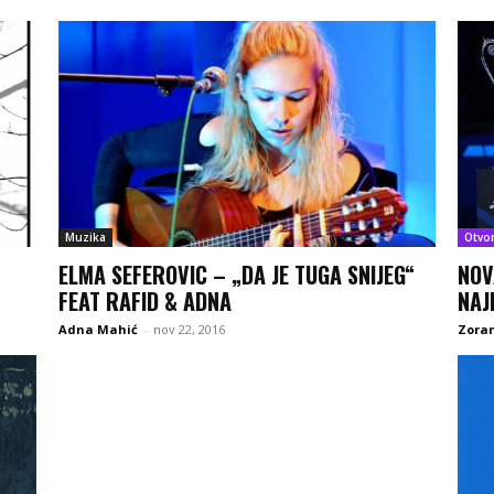
Muzika
Otvo
ELMA SEFEROVIC – „DA JE TUGA SNIJEG“
NOV
FEAT RAFID & ADNA
NAJ
Adna Mahić
-
nov 22, 2016
Zoran