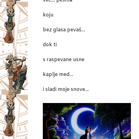
već… pesma
koju
bez glasa pevaš…
dok ti
s raspevane usne
kaplje med…
i sladi moje snove…