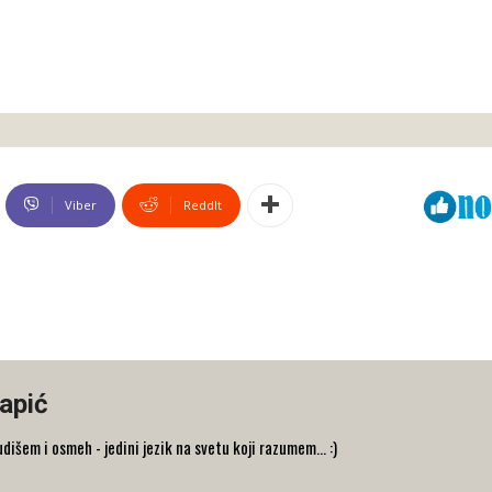
Viber
ReddIt
apić
udišem i osmeh - jedini jezik na svetu koji razumem... :)