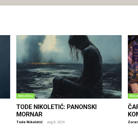
Mesečina
Mese
TODE NIKOLETIĆ: PANONSKI
ČA
MORNAR
KO
Tode Nikoletić
-
avg 8, 2026
Zoran