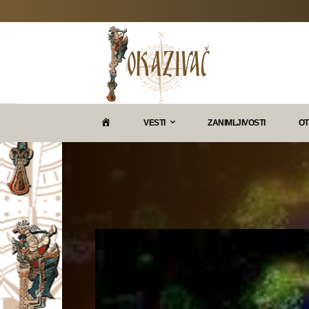
P
VESTI
ZANIMLJIVOSTI
OT
O
K
A
Z