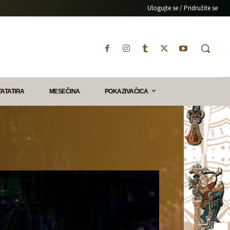
Ulogujte se / Pridružite se
TATATIRA
MESEČINA
POKAZIVAČICA