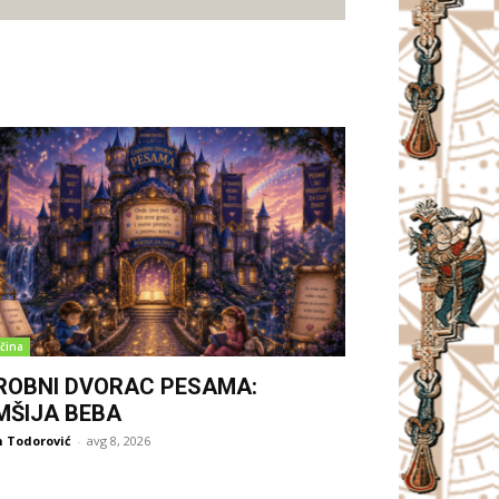
čina
ROBNI DVORAC PESAMA:
MŠIJA BEBA
 Todorović
-
avg 8, 2026