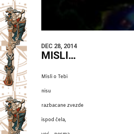
DEC 28, 2014
MISLI…
Misli o Tebi
nisu
razbacane zvezde
ispod čela,