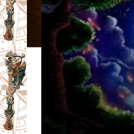
I
V
A
Č