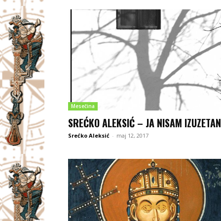
Mesečina
SREĆKO ALEKSIĆ – JA NISAM IZUZETAN
Srećko Aleksić
-
maj 12, 2017