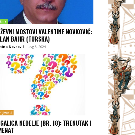
čina
IŽEVNI MOSTOVI VALENTINE NOVKOVIĆ:
LAN BAJIR (TURSKA)
tina Novković
-
avg 3, 2024
ljivosti
GALICA NEDELJE (BR. 18): TRENUTAK I
MENAT