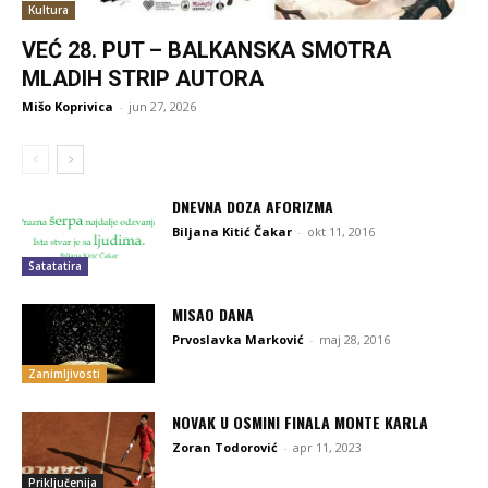
Kultura
VEĆ 28. PUT – BALKANSKA SMOTRA
MLADIH STRIP AUTORA
Mišo Koprivica
-
jun 27, 2026
DNEVNA DOZA AFORIZMA
Biljana Kitić Čakar
-
okt 11, 2016
Satatatira
MISAO DANA
Prvoslavka Marković
-
maj 28, 2016
Zanimljivosti
NOVAK U OSMINI FINALA MONTE KARLA
Zoran Todorović
-
apr 11, 2023
Priključenija