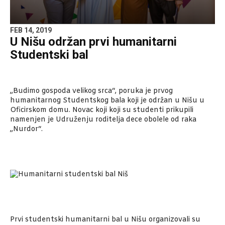
FEB 14, 2019
U Nišu održan prvi humanitarni
Studentski bal
„Budimo gospoda velikog srca“, poruka je prvog
humanitarnog Studentskog bala koji je održan u Nišu u
Oficirskom domu. Novac koji koji su studenti prikupili
namenjen je Udruženju roditelja dece obolele od raka
„Nurdor“.
Prvi studentski humanitarni bal u Nišu organizovali su