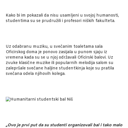
Kako bi im pokazali da nisu usamljeni u svojoj humanosti,
studentima su se prudružili i profesori niških fakulteta.
Uz odabranu muziku, u svečanim toaletama sala
Oficirskog doma je ponovo zasijala u punom sjaju iz
vremena kada su se u njoj održavali Oficirski balovi. Uz
zvuke klasične muzike ili popularnih melodija salom su
zalepršale svečane haljine studentkinja koje su pratila
svečana odela njihovih kolega.
„Ovo je prvi put da su studenti organizovali bal i tako malo