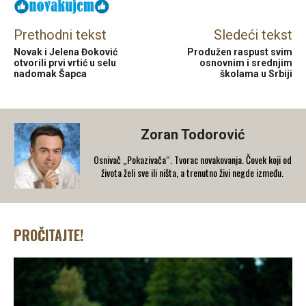
Prethodni tekst
Sledeći tekst
Novak i Jelena Đoković
Produžen raspust svim
otvorili prvi vrtić u selu
osnovnim i srednjim
nadomak Šapca
školama u Srbiji
Zoran Todorović
Osnivač „Pokazivača“. Tvorac novakovanja. Čovek koji od
života želi sve ili ništa, a trenutno živi negde između.
PROČITAJTE!