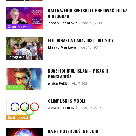
NAJTRAŽENIJI SVETSKI IT PREDAVAČ DOLAZI
U BEOGRAD
Zoran Todorović
-
mar 21, 2019
Otvorena vrata
FOTOGRAFIJA DANA: JUST OUT 2017.
Marko Marković
-
dec 10, 2017
Fotografija
KUAZI JOHIRUL ISLAM – PISAC IZ
BANGLADEŠA
Anita Pešić
-
okt 7, 2021
Mesečina
OLIMPIJSKI SIMBOLI
Zoran Todorović
-
dec 26, 2018
Zanimljivosti
DA NE POVERUJEŠ: BITCOIN