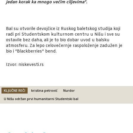
jedan korak ka mnogo većim ciljevima“.
Bal su otvorile devojčice iz Ruskog baletskog studija koji
radi pri Studentskom kulturnom centru u Nišu i sve su
ostavile bez daha, ali je to bio dobar uvod u balsku
atmosferu. Za lepo celovečernje raspoloženje zadužen je
bio i “Blackberries” bend.
Izvor: niskevesti.rs
KLJUČNE REČI
kristina petrović
Nurdor
U Nišu održan prvi humanitarni Studentski bal
Facebook
X
Email