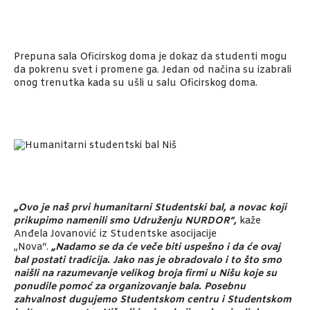
Prepuna sala Oficirskog doma je dokaz da studenti mogu
da pokrenu svet i promene ga. Jedan od načina su izabrali
onog trenutka kada su ušli u salu Oficirskog doma.
„Ovo je naš prvi humanitarni Studentski bal, a novac koji
prikupimo namenili smo Udruženju NURDOR“,
kaže
Anđela Jovanović iz Studentske asocijacije
„Nova“.
„Nadamo se da će veče biti uspešno i da će ovaj
bal postati tradicija. Jako nas je obradovalo i to što smo
naišli na razumevanje velikog broja firmi u Nišu koje su
ponudile pomoć za organizovanje bala. Posebnu
zahvalnost dugujemo Studentskom centru i Studentskom