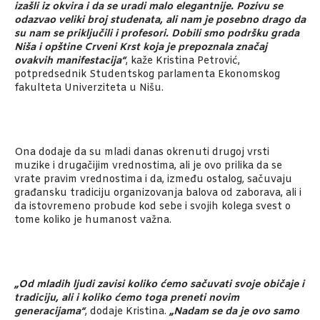
izašli iz okvira i da se uradi malo elegantnije. Pozivu se
odazvao veliki broj studenata, ali nam je posebno drago da
su nam se priključili i profesori. Dobili smo podršku grada
Niša i opštine Crveni Krst koja je prepoznala značaj
ovakvih manifestacija“
, kaže Kristina Petrović,
potpredsednik Studentskog parlamenta Ekonomskog
fakulteta Univerziteta u Nišu.
Ona dodaje da su mladi danas okrenuti drugoj vrsti
muzike i drugačijim vrednostima, ali je ovo prilika da se
vrate pravim vrednostima i da, između ostalog, sačuvaju
građansku tradiciju organizovanja balova od zaborava, ali i
da istovremeno probude kod sebe i svojih kolega svest o
tome koliko je humanost važna.
„Od mladih ljudi zavisi koliko ćemo sačuvati svoje običaje i
tradiciju, ali i koliko ćemo toga preneti novim
generacijama“
, dodaje Kristina.
„Nadam se da je ovo samo