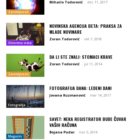
Mihailo Todorović
-
dec 11, 2017
Zanimljivosti
NOVINSKA AGENCIJA BETA: PRAKSA ZA
MLADE NOVINARE
Zoran Todorović
-
okt 7, 2018
Otvorena vrata
DA LI STE ZNALI: STOMACI KRAVE
Zoran Todorović
-
jul 11, 2014
Zanimljivosti
FOTOGRAFIJA DANA: LEDENI DANI
Jovana Kuzmanović
-
mar 14, 2017
Fotografija
SAVET: NEKA REGISTRATOR BUDE ČUVAR
VAŠIH RAČUNA
Bojana Pudar
-
nov 5, 2014
Magazin