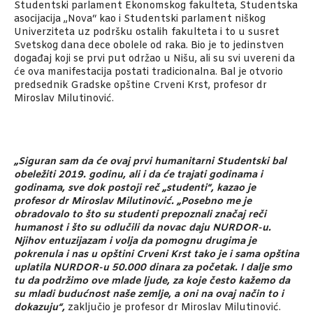
Studentski parlament Ekonomskog fakulteta, Studentska
asocijacija „Nova“ kao i Studentski parlament niškog
Univerziteta uz podršku ostalih fakulteta i to u susret
Svetskog dana dece obolele od raka. Bio je to jedinstven
događaj koji se prvi put održao u Nišu, ali su svi uvereni da
će ova manifestacija postati tradicionalna. Bal je otvorio
predsednik Gradske opštine Crveni Krst, profesor dr
Miroslav Milutinović.
„Siguran sam da će ovaj prvi humanitarni Studentski bal
obeležiti 2019. godinu, ali i da će trajati godinama i
godinama, sve dok postoji reč „studenti“, kazao je
profesor dr Miroslav Milutinović. „Posebno me je
obradovalo to što su studenti prepoznali značaj reči
humanost i što su odlučili da novac daju NURDOR-u.
Njihov entuzijazam i volja da pomognu drugima je
pokrenula i nas u opštini Crveni Krst tako je i sama opština
uplatila NURDOR-u 50.000 dinara za početak. I dalje smo
tu da podržimo ove mlade ljude, za koje često kažemo da
su mladi budućnost naše zemlje, a oni na ovaj način to i
dokazuju“,
zaključio je profesor dr Miroslav Milutinović.