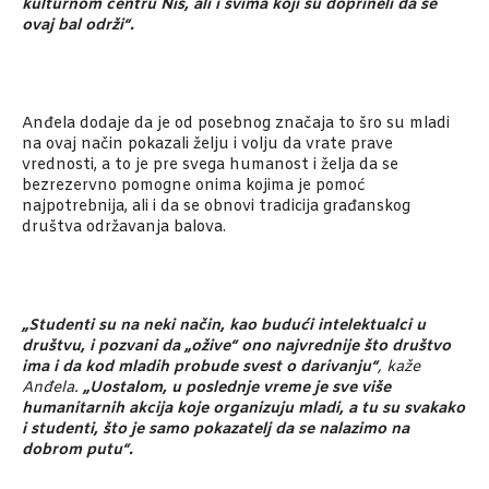
kulturnom centru Niš, ali i svima koji su doprineli da se
ovaj bal održi“.
Anđela dodaje da je od posebnog značaja to šro su mladi
na ovaj način pokazali želju i volju da vrate prave
vrednosti, a to je pre svega humanost i želja da se
bezrezervno pomogne onima kojima je pomoć
najpotrebnija, ali i da se obnovi tradicija građanskog
društva održavanja balova.
„Studenti su na neki način, kao budući intelektualci u
društvu, i pozvani da „ožive“ ono najvrednije što društvo
ima i da kod mladih probude svest o darivanju“
, kaže
Anđela.
„Uostalom, u poslednje vreme je sve više
humanitarnih akcija koje organizuju mladi, a tu su svakako
i studenti, što je samo pokazatelj da se nalazimo na
dobrom putu“.