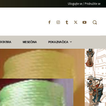
Ulogujte se / Pridružite se
TATATIRA
MESEČINA
POKAZIVAČICA