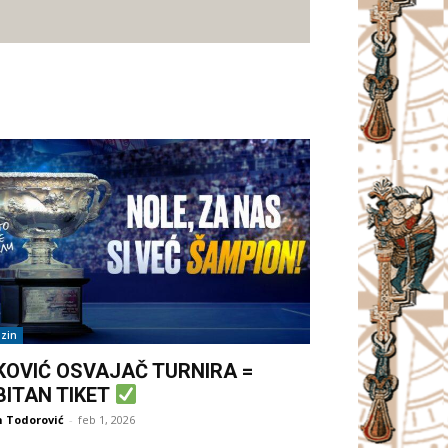
zin
KOVIĆ OSVAJAČ TURNIRA =
BITAN TIKET
 Todorović
-
feb 1, 2026