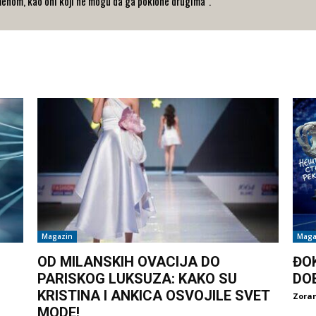
ehom, kao oni koji ne mogu da ga poklone drugima".
Magazin
Maga
OD MILANSKIH OVACIJA DO
ĐO
PARISKOG LUKSUZA: KAKO SU
DO
KRISTINA I ANKICA OSVOJILE SVET
Zoran
MODE!