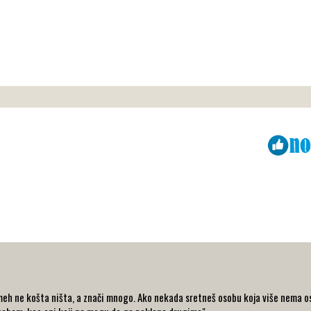
Viber
ReddIt
eh ne košta ništa, a znači mnogo. Ako nekada sretneš osobu koja više nema osm