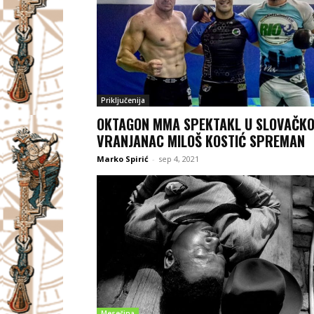
Priključenija
OKTAGON MMA SPEKTAKL U SLOVAČKO
VRANJANAC MILOŠ KOSTIĆ SPREMAN
Marko Spirić
-
sep 4, 2021
Mesečina