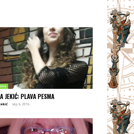
čina
A JEKIĆ: PLAVA PESMA
Jekić
-
sep 6, 2016