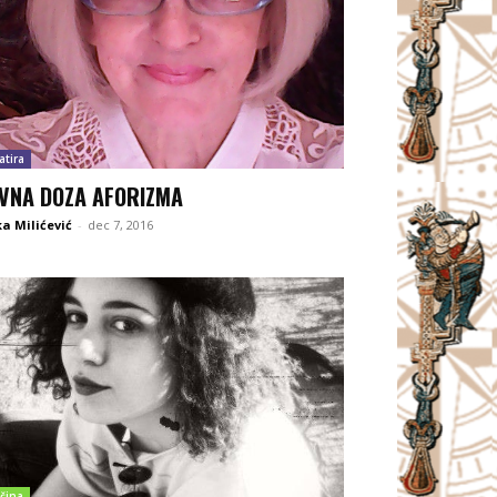
atira
VNA DOZA AFORIZMA
a Milićević
-
dec 7, 2016
čina