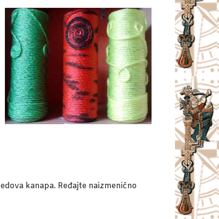
 redova kanapa. Ređajte naizmenično