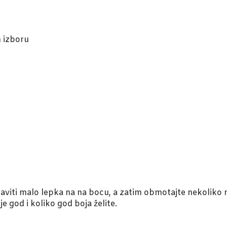
m izboru
taviti malo lepka na na bocu, a zatim obmotajte nekoliko
je god i koliko god boja želite.