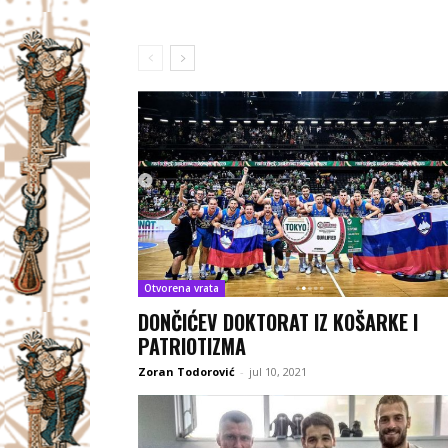
Otvorena vrata
DONČIĆEV DOKTORAT IZ KOŠARKE I
PATRIOTIZMA
Zoran Todorović
-
jul 10, 2021