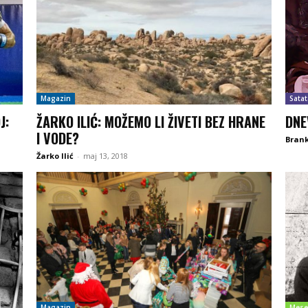
Magazin
Satat
J:
ŽARKO ILIĆ: MOŽEMO LI ŽIVETI BEZ HRANE
DNE
I VODE?
Brank
Žarko Ilić
-
maj 13, 2018
Magazin
Mese