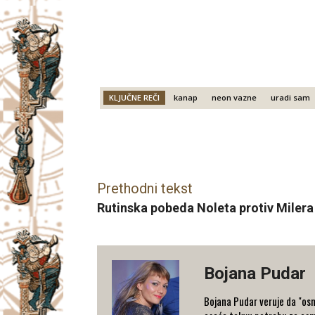
KLJUČNE REČI
kanap
neon vazne
uradi sam
Facebook
X
Email
Prethodni tekst
Rutinska pobeda Noleta protiv Milera
Bojana Pudar
Bojana Pudar veruje da "osm