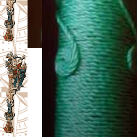
I
V
A
Č