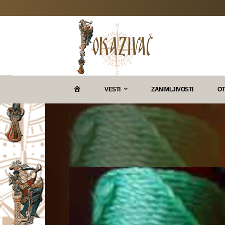
P
VESTI
ZANIMLJIVOSTI
OT
O
K
A
Z