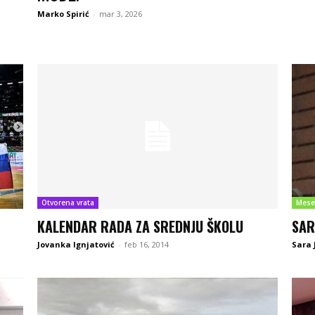
Marko Spirić
-
mar 3, 2026
Otvorena vrata
Mese
KALENDAR RADA ZA SREDNJU ŠKOLU
SAR
Jovanka Ignjatović
-
feb 16, 2014
Sara 