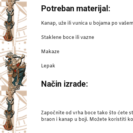
Potreban materijal:
Kanap, uže ili vunica u bojama po vaše
Staklene boce ili vazne
Makaze
Lepak
Način izrade:
Započnite od vrha boce tako što ćete s
braon i kanap u boji. Možete koristiti ko