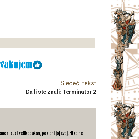
Sledeći tekst
Da li ste znali: Terminator 2
eh, budi velikodušan, pokloni joj svoj. Niko ne