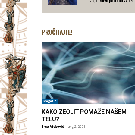
oseća takvu potrebu za osm
PROČITAJTE!
Magazin
KAKO ZEOLIT POMAŽE NAŠEM
TELU?
Ema Vitković
-
avg 2, 2026