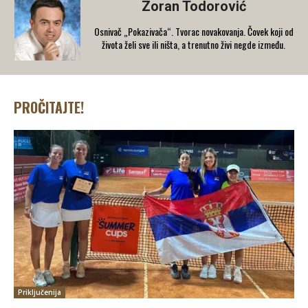
Zoran Todorović
Osnivač „Pokazivača“. Tvorac novakovanja. Čovek koji od
života želi sve ili ništa, a trenutno živi negde između.
PROČITAJTE!
Priključenija