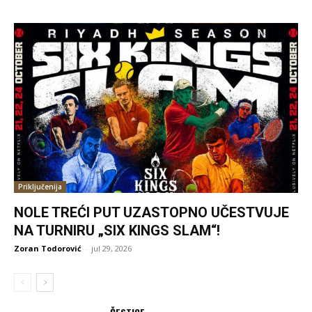
Priključenija
NOLE TREĆI PUT UZASTOPNO UČESTVUJE
NA TURNIRU „SIX KINGS SLAM“!
Zoran Todorović
-
jul 29, 2026