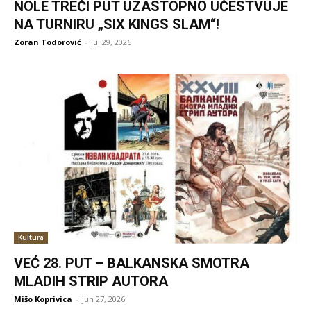
NOLE TREĆI PUT UZASTOPNO UČESTVUJE
NA TURNIRU „SIX KINGS SLAM“!
Zoran Todorović
-
jul 29, 2026
Kultura
VEĆ 28. PUT – BALKANSKA SMOTRA
MLADIH STRIP AUTORA
Mišo Koprivica
-
jun 27, 2026