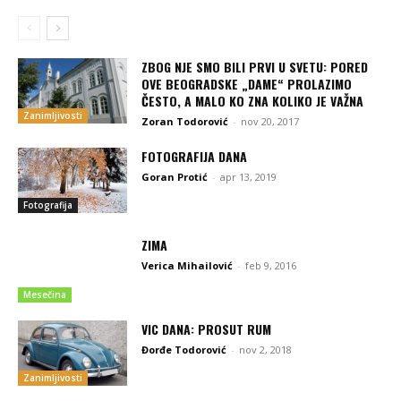
ZBOG NJE SMO BILI PRVI U SVETU: PORED
OVE BEOGRADSKE „DAME“ PROLAZIMO
ČESTO, A MALO KO ZNA KOLIKO JE VAŽNA
Zanimljivosti
Zoran Todorović
-
nov 20, 2017
FOTOGRAFIJA DANA
Goran Protić
-
apr 13, 2019
Fotografija
ZIMA
Verica Mihailović
-
feb 9, 2016
Mesečina
VIC DANA: PROSUT RUM
Đorđe Todorović
-
nov 2, 2018
Zanimljivosti