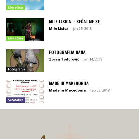
Mesečina
MILE LISICA – SEĆAJ ME SE
Mile Lisica
-
jan 25, 2018
Mesečina
FOTOGRAFIJA DANA
Zoran Todorović
-
jan 14, 2019
Fotografija
MADE IN MAKEDONIJA
Made in Macedonia
-
feb 28, 2018
Satatatira