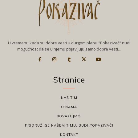
U vremenu kada su dobre vesti u durgom planu "Pokazivač" nudi
mogućnost da se u njemu pojavljuju samo dobre vesti...
Stranice
NAŠ TIM
O NAMA
NOVAKUJMO!
PRIDRUŽI SE NAŠEM TIMU, BUDI POKAZIVAČ!
KONTAKT