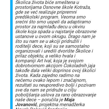
Školica života biće smeštena u
prostorijama Osnovne škole Kotraža,
gde se već realizuje pripremni
predškolski program. Veoma smo
srećni što smo uspeli da adaptiramo
prostor za najmlađu decu u okviru
škole koja spada u najstarije obrazovne
ustanove u ovom okrugu. Drago nam je
što su nam se u akciji pridružili i
roditelji dece, koji su se samostalno
organizovali i uredili dvorište Školice i
prilaz objektu, a veliko hvala i
kompaniji Art Ival, koja je svojom
dobrotvornom akcijom Čokoladnih jaja
takođe dala veliki doprinos ovoj školici
života. Kada zajedno radimo na
nečemu ovako lepom i značajnom,
rezultati su neuporedivo bolji i pozivam
sve da nam se pridruže u cilju
poboljšanja uslova za rano obrazovanje
naše dece – poručila je
Maja
Jovanović
, projektna menadžerka