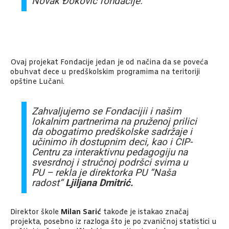
Novak Đoković fondacije.
Ovaj projekat Fondacije jedan je od načina da se poveća
obuhvat dece u predškolskim programima na teritoriji
opštine Lučani.
Zahvaljujemo se Fondacijii i našim
lokalnim partnerima na pruženoj prilici
da obogatimo predškolske sadržaje i
učinimo ih dostupnim deci, kao i CIP-
Centru za interaktivnu pedagogiju na
svesrdnoj i stručnoj podršci svima u
PU – rekla je direktorka PU “Naša
radost“
Ljiljana Dmitrić.
Direktor škole
Milan Sarić
takođe je istakao značaj
projekta, posebno iz razloga što je po zvaničnoj statistici u