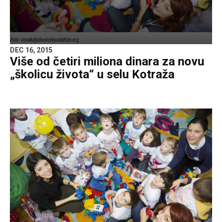
Foto: novakdjokovicfoundation.org
DEC 16, 2015
Više od četiri miliona dinara za novu
„školicu života“ u selu Kotraža