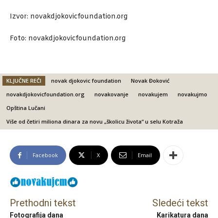
Izvor: novakdjokovicfoundation.org
Foto: novakdjokovicfoundation.org
KLJUČNE REČI
novak djokovic foundation
Novak Đoković
novakdjokovicfoundation.org
novakovanje
novakujem
novakujmo
Opština Lučani
Više od četiri miliona dinara za novu „školicu života“ u selu Kotraža
Facebook
X
Email
Prethodni tekst
Sledeći tekst
Fotografija dana
Karikatura dana