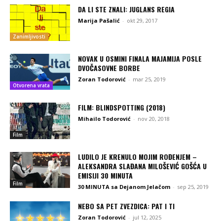
DA LI STE ZNALI: JUGLANS REGIA
Marija Pašalić
-
okt 29, 2017
Zanimljivosti
NOVAK U OSMINI FINALA MAJAMIJA POSLE
DVOČASOVNE BORBE
Zoran Todorović
-
mar 25, 2019
Otvorena vrata
FILM: BLINDSPOTTING (2018)
Mihailo Todorović
-
nov 20, 2018
Film
LUDILO JE KRENULO MOJIM ROĐENJEM –
ALEKSANDRA SLAĐANA MILOŠEVIĆ GOŠĆA U
EMISIJI 30 MINUTA
Film
30 MINUTA sa Dejanom Jelačom
-
sep 25, 2019
NEBO SA PET ZVEZDICA: PAT I TI
Zoran Todorović
-
jul 12, 2025