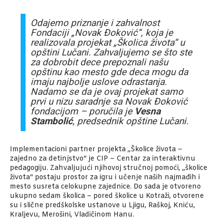
Odajemo priznanje i zahvalnost
Fondaciji „Novak Đoković“, koja je
realizovala projekat „Školica života“ u
opštini Lučani. Zahvaljujemo se što ste
za dobrobit dece prepoznali našu
opštinu kao mesto gde deca mogu da
imaju najbolje uslove odrastanja.
Nadamo se da je ovaj projekat samo
prvi u nizu saradnje sa Novak Đoković
fondacijom – poručila je
Vesna
Stambolić
, predsednik opštine Lučani.
Implementacioni partner projekta „Školice života –
zajedno za detinjstvo“ je CIP – Centar za interaktivnu
pedagogiju. Zahvaljujući njihovoj stručnoj pomoći, „školice
života“ postaju prostor za igru i učenje naših najmađih i
mesto susreta celokupne zajednice. Do sada je otvoreno
ukupno sedam školica – pored školice u Kotraži, otvorene
su i slične predškolske ustanove u Ljigu, Raškoj, Kniću,
Kraljevu, Merošini, Vladičinom Hanu.