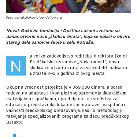
Foto: novakdjokovicfoundation.org
Novak Đoković fondacija i Opština Lučani svečano su
danas otvorili novu „školicu života“, koja se nalazi u okviru
starog dela osnovne škole u selu Kotraža.
a veliko zadovoljstvo roditelja, direktora škole i
N
Predškolske ustanove „Naša radost“, nova
školica će otvoriti vrata za više od 40 mališana
uzrasta 3–5,5 godina iz ovog mesta.
Ukupna vrednost projekta je 4.369.000 dinara, a pored
radova na adaptaciji i kompletnog opremanja didaktičkim
materijalom i igračkama, opredeljena su i sredstva za
edukaciju predstavnika lokalne samouprave i vaspitača o
važnosti predškolskog obrazovanja, kao i o metodologiji
razvijanja specijalizovanih programa za decu predškolskog
uzrasta.