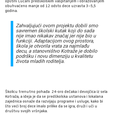
opštini Lučani predškolskim vaspitanjem i obrazovanjem
obuhvaćeno manje od 12 odsto dece uzrasta 3–5,5
godina.
Zahvaljujući ovom projektu dobili smo
savremen školski kutak koji do sada
nije imao nikakav značaj jer nije bio u
funkciji. Adaptacijom ovog prostora,
škola je otvorila vrata za najmlađu
decu, a stanovništvo Kotraže je dobilo
podršku i novu dimenziju u kvalitetu
života mladih roditelja.
Školicu trenutno pohađa 24-oro dečaka i devojčica iz sela
Kotraža, a ideja je da se predškolska ustanova i lokalana
zajednica osnaže da razvijaju programe i usluge, kako bi
što veći broj dece imalo prilike da se igra, druži i uči u
društvu svojih vršnjaka.