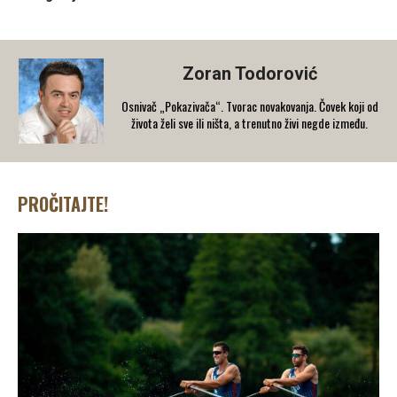
Zoran Todorović
Osnivač „Pokazivača“. Tvorac novakovanja. Čovek koji od
života želi sve ili ništa, a trenutno živi negde između.
PROČITAJTE!