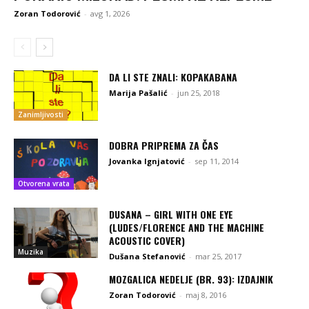
Zoran Todorović
-
avg 1, 2026
DA LI STE ZNALI: KOPAKABANA
Marija Pašalić
-
jun 25, 2018
Zanimljivosti
DOBRA PRIPREMA ZA ČAS
Jovanka Ignjatović
-
sep 11, 2014
Otvorena vrata
DUSANA – GIRL WITH ONE EYE
(LUDES/FLORENCE AND THE MACHINE
ACOUSTIC COVER)
Muzika
Dušana Stefanović
-
mar 25, 2017
MOZGALICA NEDELJE (BR. 93): IZDAJNIK
Zoran Todorović
-
maj 8, 2016