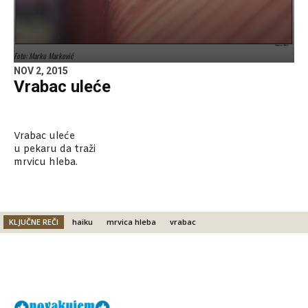
Foto: Marko Marković
NOV 2, 2015
Vrabac uleće
Vrabac uleće
u pekaru da traži
mrvicu hleba.
KLJUČNE REČI
haiku
mrvica hleba
vrabac
Facebook
X
Email