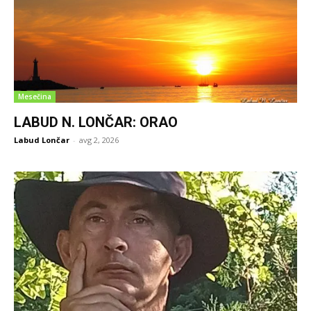
Mesečina
LABUD N. LONČAR: ORAO
Labud Lončar
-
avg 2, 2026