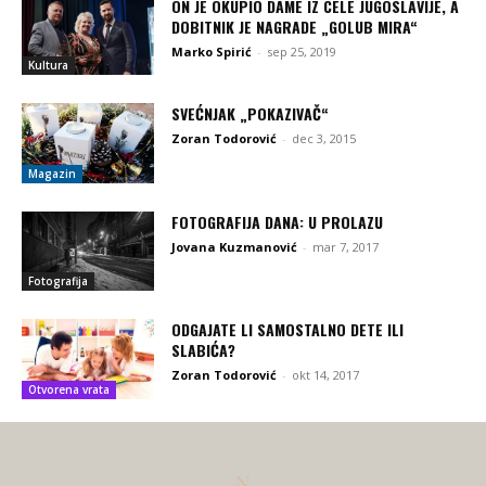
ON JE OKUPIO DAME IZ CELE JUGOSLAVIJE, A
DOBITNIK JE NAGRADE „GOLUB MIRA“
Marko Spirić
-
sep 25, 2019
Kultura
SVEĆNJAK „POKAZIVAČ“
Zoran Todorović
-
dec 3, 2015
Magazin
FOTOGRAFIJA DANA: U PROLAZU
Jovana Kuzmanović
-
mar 7, 2017
Fotografija
ODGAJATE LI SAMOSTALNO DETE ILI
SLABIĆA?
Zoran Todorović
-
okt 14, 2017
Otvorena vrata