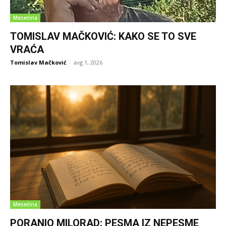
Mesečina
TOMISLAV MAČKOVIĆ: KAKO SE TO SVE
VRAĆA
Tomislav Mačković
-
avg 1, 2026
Mesečina
PORANIO MILORAD: PESMA IZ NEPESME