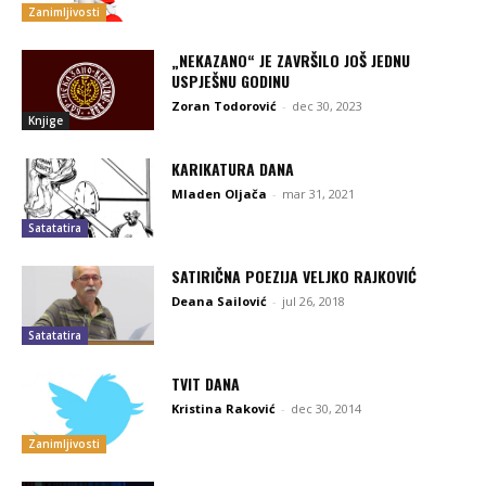
Zanimljivosti
„NEKAZANO“ JE ZAVRŠILO JOŠ JEDNU
USPJEŠNU GODINU
Zoran Todorović
-
dec 30, 2023
Knjige
KARIKATURA DANA
Mladen Oljača
-
mar 31, 2021
Satatatira
SATIRIČNA POEZIJA VELJKO RAJKOVIĆ
Deana Sailović
-
jul 26, 2018
Satatatira
TVIT DANA
Kristina Raković
-
dec 30, 2014
Zanimljivosti