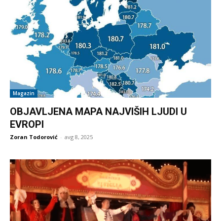
Magazin
OBJAVLJENA MAPA NAJVIŠIH LJUDI U
EVROPI
Zoran Todorović
-
avg 8, 2025