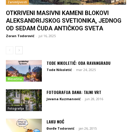
Zanimljivosti
OTKRIVENI MASIVNI KAMENI BLOKOVI
ALEKSANDRIJSKOG SVETIONIKA, JEDNOG
OD SEDAM ČUDA ANTIČKOG SVETA
Zoran Todorović
-
jul 16, 2025
TODE NIKOLETIĆ: ODA RAVANGRADU
Tode Nikoletić
-
mar 24, 2025
Mesečina
FOTOGRAFIJA DANA: TAJNI VRT
Jovana Kuzmanović
-
jun 28, 2016
Fotografija
LAKU NOĆ
Đorđe Todorović
-
jan 26, 2015