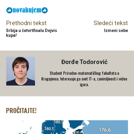
Prethodni tekst
Sledeći tekst
Srbija u četvrtfinalu Dejvis
Izmeni sebe
kupa!
Đorđe Todorović
Student Prirodno-matematičkog fakulteta u
Kragujevcu. Interesuje ga svet IT-a, zanimljivosti i video
igara.
PROČITAJTE!