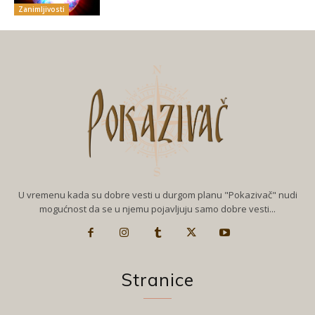
Zanimljivosti
U vremenu kada su dobre vesti u durgom planu "Pokazivač" nudi
mogućnost da se u njemu pojavljuju samo dobre vesti...
Stranice