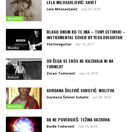
LELA MILOSAVLJEVIĆ: SAVET
Lela Milosavljević
-
sep 23, 2018
Mesečina
BLAGO ONOM KO TE IMA – TONY CETINSKI –
INSTRUMENTAL COVER BY YESILOVEGUITAR
Yesiloveguitar
-
apr 16, 2017
Muzika
OD ČEGA SE EROS NE RAZDVAJA NI NA
TURNEJI?
Zoran Todorović
-
sep 14, 2019
Kultura
GORDANA ŠOLEVIĆ SUBOTIĆ: MOLITVA
Gordana Šolević Subotić
-
jun 28, 2025
Mesečina
DA NE POVERUJEŠ: TEŽINA VAZDUHA
Đorđe Todorović
-
feb 15, 2016