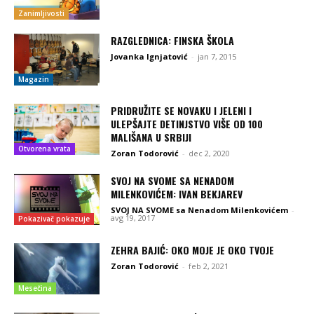
Zanimljivosti
RAZGLEDNICA: FINSKA ŠKOLA
Jovanka Ignjatović
-
jan 7, 2015
Magazin
PRIDRUŽITE SE NOVAKU I JELENI I
ULEPŠAJTE DETINJSTVO VIŠE OD 100
MALIŠANA U SRBIJI
Otvorena vrata
Zoran Todorović
-
dec 2, 2020
SVOJ NA SVOME SA NENADOM
MILENKOVIĆEM: IVAN BEKJAREV
SVOJ NA SVOME sa Nenadom Milenkovićem
-
avg 19, 2017
Pokazivač pokazuje
ZEHRA BAJIĆ: OKO MOJE JE OKO TVOJE
Zoran Todorović
-
feb 2, 2021
Mesečina