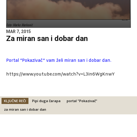
Foto: Marko Marković
MAR 7, 2015
Za miran san i dobar dan
Portal “Pokazivač” vam želi miran san i dobar dan.
https://www.youtube.com/watch?v=L3in6WgKnwY
KLJUČNE REČI
Pipi duga čarapa
portal "Pokazivač"
za miran san i dobar dan
Facebook
X
Email