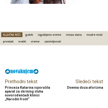
KLJUČNE REČI
gubiti
izgubljeno vreme
misao dana
mudre misli
prestati
vratiti
vreme
zanimljivosti
Facebook
X
Email
Prethodni tekst
Sledeći tekst
Princeza Katarina isporučila
Dnevna doza aforizma
aparat za skrining sluha
novorođenčadi klinici
„Narodni front“