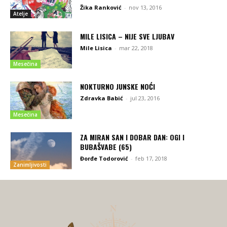
Žika Ranković
-
nov 13, 2016
Atelje
MILE LISICA – NIJE SVE LJUBAV
Mile Lisica
-
mar 22, 2018
Mesečina
NOKTURNO JUNSKE NOĆI
Zdravka Babić
-
jul 23, 2016
Mesečina
ZA MIRAN SAN I DOBAR DAN: OGI I
BUBAŠVABE (65)
Đorđe Todorović
-
feb 17, 2018
Zanimljivosti