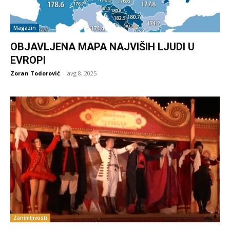
Magazin
OBJAVLJENA MAPA NAJVIŠIH LJUDI U
EVROPI
Zoran Todorović
-
avg 8, 2025
Zanimljivosti