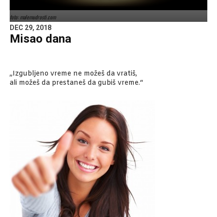
foto: malemudrosti.com
DEC 29, 2018
Misao dana
„Izgubljeno vreme ne možeš da vratiš,
ali možeš da prestaneš da gubiš vreme.“