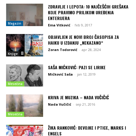
ZDRAVLJE I LEPOTA: 10 NAJČEŠĆIH GREŠAKA
KOJE PRAVIMO PRILIKOM UREĐENJA
ENTERIJERA
Magazin
Ema Vitković
-
feb 9, 2017
OBJAVLJEN JE NOVI BROJ ČASOPISA ZA
HAIKU U IZDANJU „NEKAZANO“
Zoran Todorović
-
apr 28, 2024
Knjige
SAŠA MIĆKOVIĆ: PAZI SE LIRIKE
Mićković Saša
-
jan 12, 2019
Mesečina
KRIVA JE MUZIKA – NADA VUČIČIĆ
Nada Vučičić
-
sep 21, 2016
Mesečina
ŽIKA RANKOVIĆ: DEVOJKE I PTICE, MARKS I
ENGELS