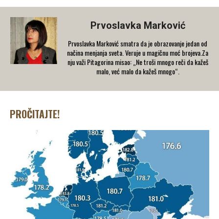
Prvoslavka Marković
Prvoslavka Marković smatra da je obrazovanje jedan od
načina menjanja sveta. Veruje u magičnu moć brojeva.Za
nju važi Pitagorina misao: „Ne troši mnogo reči da kažeš
malo, već malo da kažeš mnogo“.
PROČITAJTE!