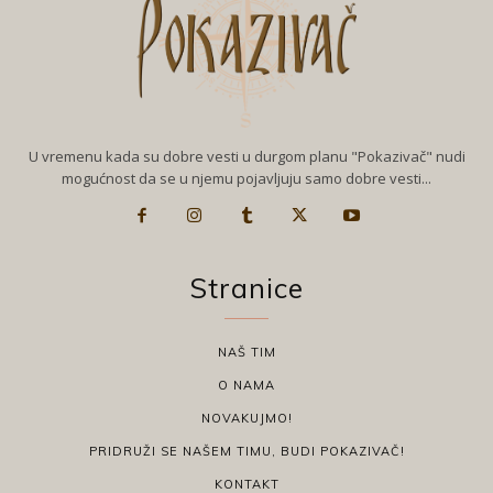
U vremenu kada su dobre vesti u durgom planu "Pokazivač" nudi
mogućnost da se u njemu pojavljuju samo dobre vesti...
Stranice
NAŠ TIM
O NAMA
NOVAKUJMO!
PRIDRUŽI SE NAŠEM TIMU, BUDI POKAZIVAČ!
KONTAKT