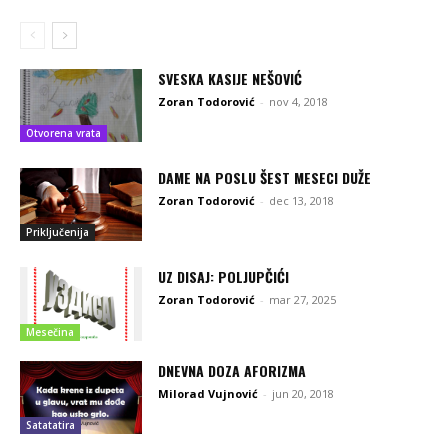
SVESKA KASIJE NEŠOVIĆ
Zoran Todorović
-
nov 4, 2018
Otvorena vrata
DAME NA POSLU ŠEST MESECI DUŽE
Zoran Todorović
-
dec 13, 2018
Priključenija
UZ DISAJ: POLJUPČIĆI
Zoran Todorović
-
mar 27, 2025
Mesečina
DNEVNA DOZA AFORIZMA
Milorad Vujnović
-
jun 20, 2018
Satatatira