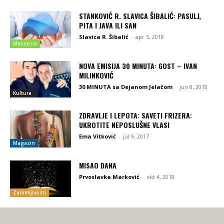
STANKOVIĆ R. SLAVICA ŠIBALIĆ: PASULJ,
PITA I JAVA ILI SAN
Slavica R. Šibalić
-
apr 5, 2018
Mesečina
NOVA EMISIJA 30 MINUTA: GOST – IVAN
MILINKOVIĆ
30 MINUTA sa Dejanom Jelačom
-
jun 8, 2018
Kultura
ZDRAVLJE I LEPOTA: SAVETI FRIZERA:
UKROTITE NEPOSLUŠNE VLASI
Ema Vitković
-
jul 9, 2017
Magazin
MISAO DANA
Prvoslavka Marković
-
okt 4, 2018
Zanimljivosti