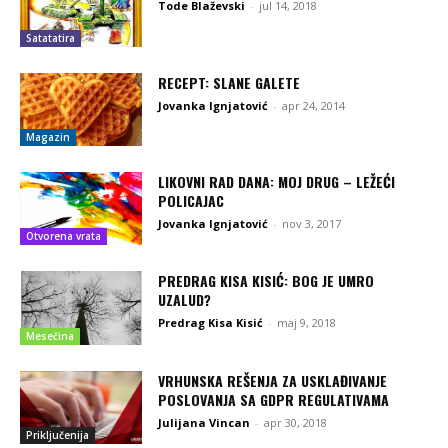
Tode Blaževski
-
jul 14, 2018
Satatatira
RECEPT: SLANE GALETE
Jovanka Ignjatović
-
apr 24, 2014
Magazin
LIKOVNI RAD DANA: MOJ DRUG – LEŽEĆI
POLICAJAC
Jovanka Ignjatović
-
nov 3, 2017
Otvorena vrata
PREDRAG KISA KISIĆ: BOG JE UMRO
UZALUD?
Predrag Kisa Kisić
-
maj 9, 2018
Mesečina
VRHUNSKA REŠENJA ZA USKLAĐIVANJE
POSLOVANJA SA GDPR REGULATIVAMA
Julijana Vincan
-
apr 30, 2018
Priključenija