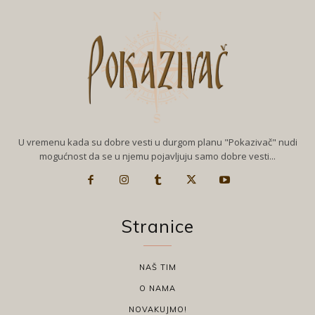
U vremenu kada su dobre vesti u durgom planu "Pokazivač" nudi
mogućnost da se u njemu pojavljuju samo dobre vesti...
Stranice
NAŠ TIM
O NAMA
NOVAKUJMO!