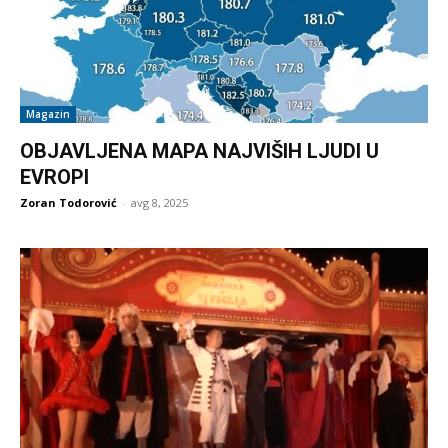
Magazin
OBJAVLJENA MAPA NAJVIŠIH LJUDI U
EVROPI
Zoran Todorović
-
avg 8, 2025