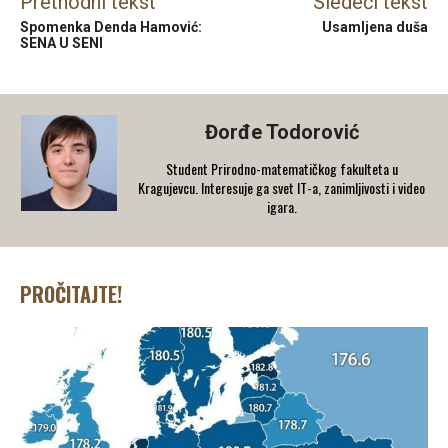
Prethodni tekst
Sledeći tekst
Spomenka Denda Hamović:
Usamljena duša
SENA U SENI
Đorđe Todorović
Student Prirodno-matematičkog fakulteta u
Kragujevcu. Interesuje ga svet IT-a, zanimljivosti i video
igara.
PROČITAJTE!