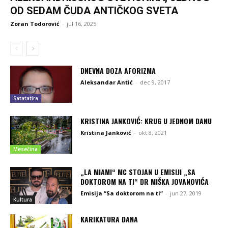
OD SEDAM ČUDA ANTIČKOG SVETA
Zoran Todorović
-
jul 16, 2025
DNEVNA DOZA AFORIZMA
Aleksandar Antić
-
dec 9, 2017
Satatatira
KRISTINA JANKOVIĆ: KRUG U JEDNOM DANU
Kristina Janković
-
okt 8, 2021
Mesečina
„LA MIAMI“ MC STOJAN U EMISIJI „SA
DOKTOROM NA TI“ DR MIŠKA JOVANOVIĆA
Emisija “Sa doktorom na ti”
-
jun 27, 2019
Kultura
KARIKATURA DANA