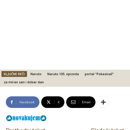
KLJUČNE REČI
Naruto
Naruto 105. epizoda
portal "Pokazivač"
za miran san i dobar dan
Facebook
X
Email