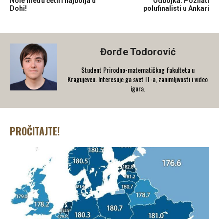
Nole među četiri najbolja u
Odbojka: Poznati
Dohi!
polufinalisti u Ankari
Đorđe Todorović
Student Prirodno-matematičkog fakulteta u
Kragujevcu. Interesuje ga svet IT-a, zanimljivosti i video
igara.
PROČITAJTE!