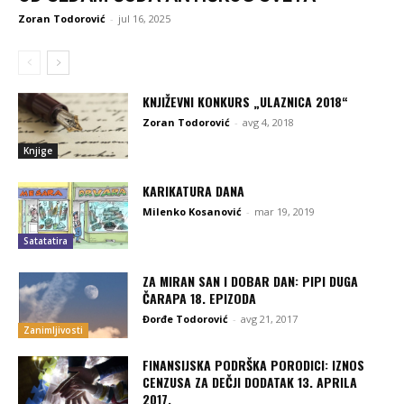
Zoran Todorović
-
jul 16, 2025
KNJIŽEVNI KONKURS „ULAZNICA 2018“
Zoran Todorović
-
avg 4, 2018
Knjige
KARIKATURA DANA
Milenko Kosanović
-
mar 19, 2019
Satatatira
ZA MIRAN SAN I DOBAR DAN: PIPI DUGA
ČARAPA 18. EPIZODA
Đorđe Todorović
-
avg 21, 2017
Zanimljivosti
FINANSIJSKA PODRŠKA PORODICI: IZNOS
CENZUSA ZA DEČJI DODATAK 13. APRILA
2017.