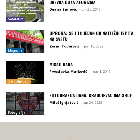
DNEVNA DOZA AFORIZMA
Deana Sailović
-
okt 25, 2018
Satatatira
OPROBAJ SE I TI: JEDAN OD NAJTEŽIH ISPITA
NA SVETU
Zoran Todorović
-
jun 15, 2022
Magazin
MISAO DANA
Prvoslavka Marković
-
mar 1, 2019
Zanimljivosti
FOTOGRAFIJA DANA: KRAGUJEVAC IMA SRCE
Miloš Ignjatović
-
jun 24, 2023
Fotografija