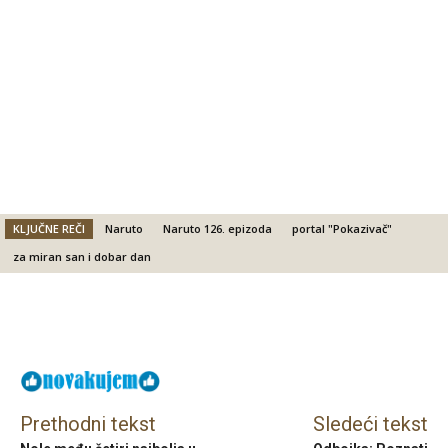
KLJUČNE REČI
Naruto
Naruto 126. epizoda
portal "Pokazivač"
za miran san i dobar dan
Facebook
X
Email
Prethodni tekst
Sledeći tekst