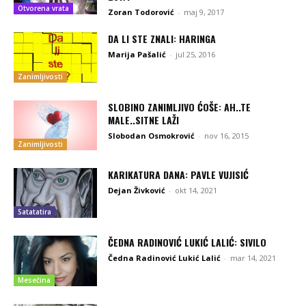
Otvorena vrata
Zoran Todorović
-
maj 9, 2017
DA LI STE ZNALI: HARINGA
Marija Pašalić
-
jul 25, 2016
Zanimljivosti
SLOBINO ZANIMLJIVO ĆOŠE: AH..TE
MALE..SITNE LAŽI
Slobodan Osmokrović
-
nov 16, 2015
Zanimljivosti
KARIKATURA DANA: PAVLE VUJISIĆ
Dejan Živković
-
okt 14, 2021
Satatatira
ČEDNA RADINOVIĆ LUKIĆ LALIĆ: SIVILO
Čedna Radinović Lukić Lalić
-
mar 14, 2021
Mesečina