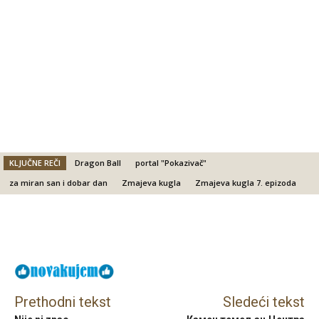
KLJUČNE REČI
Dragon Ball
portal "Pokazivač"
za miran san i dobar dan
Zmajeva kugla
Zmajeva kugla 7. epizoda
Facebook
X
Email
Prethodni tekst
Sledeći tekst