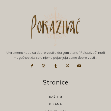
U vremenu kada su dobre vesti u durgom planu "Pokazivač" nudi
mogućnost da se u njemu pojavljuju samo dobre vesti...
Stranice
NAŠ TIM
O NAMA