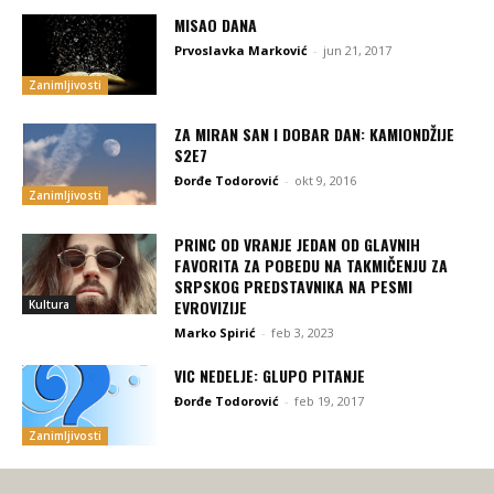
MISAO DANA
Prvoslavka Marković
-
jun 21, 2017
Zanimljivosti
ZA MIRAN SAN I DOBAR DAN: KAMIONDŽIJE
S2E7
Đorđe Todorović
-
okt 9, 2016
Zanimljivosti
PRINC OD VRANJE JEDAN OD GLAVNIH
FAVORITA ZA POBEDU NA TAKMIČENJU ZA
SRPSKOG PREDSTAVNIKA NA PESMI
EVROVIZIJE
Kultura
Marko Spirić
-
feb 3, 2023
VIC NEDELJE: GLUPO PITANJE
Đorđe Todorović
-
feb 19, 2017
Zanimljivosti