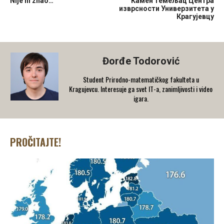
Nije ni znao…
Камен темељац Центра
изврсности Универзитета у
Крагујевцу
Đorđe Todorović
Student Prirodno-matematičkog fakulteta u
Kragujevcu. Interesuje ga svet IT-a, zanimljivosti i video
igara.
PROČITAJTE!