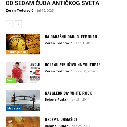
OD SEDAM ČUDA ANTIČKOG SVETA
Zoran Todorović
-
jul 16, 2025
NA DANAŠNJI DAN: 3. FEBRUAR
Zoran Todorović
-
feb 3, 2015
Zanimljivosti
NOLE4U #15 UŽIVO NA YOUTUBE!
Zoran Todorović
-
nov 30, 2014
Vesti
RAZGLEDNICA: WHITE ROCK
Bojana Pudar
-
okt 31, 2014
Magazin
RECEPT: URMAŠICE
Bojana Pudar
-
dec 24, 2014