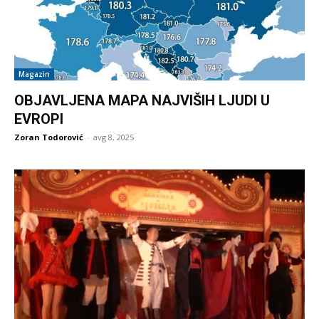
Magazin
OBJAVLJENA MAPA NAJVIŠIH LJUDI U
EVROPI
Zoran Todorović
-
avg 8, 2025