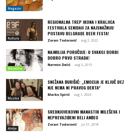
Magazin
REGIONALNA TREP IKONA I KRALJICA
FESTIVALA SENIDAH ZA NAJSNAŽNIJU
POSTAVU BELGRADE BEER FESTA!
Kultura
Zoran Todorović
-
avg 2, 2022
NAJMILIJA PORUČUJE: U SVAKOJ BORBI
DOBRO PRVO STRADA!
Nermin Delić
-
avg 5, 2015
Mesečina
SNEŽANA ĐURIŠIĆ: „EMOCIJA JE KLJUČ BEZ
NJE NEMA NI PRAVOG DERTA“
Marko Spirić
-
avg 1, 2026
Muzika
SREDNJOVEKOVNI MANASTIR MILEŠEVA I
NEPREVAZIĐENI BELI ANĐEO
Zoran Todorović
-
jul 31, 2018
Atelje