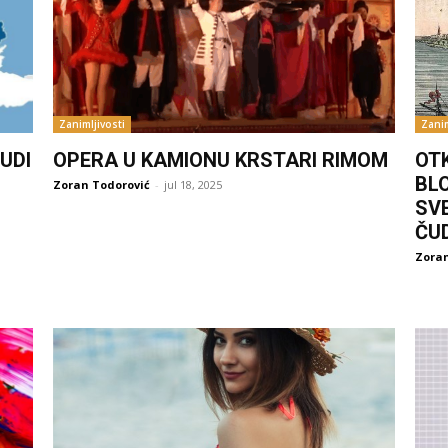
Zanimljivosti
Zanim
UDI
OPERA U KAMIONU KRSTARI RIMOM
OT
BL
Zoran Todorović
-
jul 18, 2025
SV
ČU
Zoran