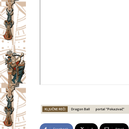
KLJUČNE REČI
Dragon Ball
portal "Pokazivač"
Facebook
X
Email