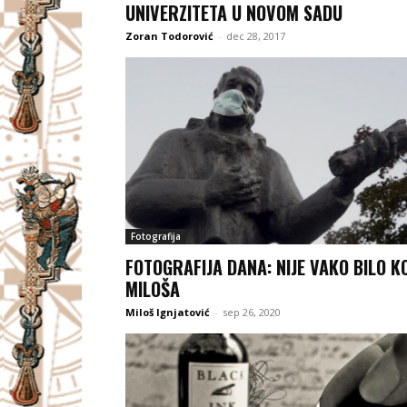
UNIVERZITETA U NOVOM SADU
Zoran Todorović
-
dec 28, 2017
Fotografija
FOTOGRAFIJA DANA: NIJE VAKO BILO K
MILOŠA
Miloš Ignjatović
-
sep 26, 2020