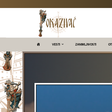
P
VESTI
ZANIMLJIVOSTI
OT
O
K
A
Z