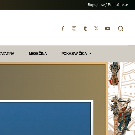
Ulogujte se / Pridružite se
TATATIRA
MESEČINA
POKAZIVAČICA