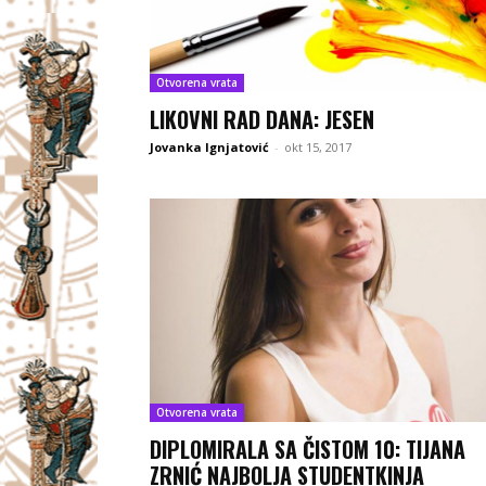
Otvorena vrata
LIKOVNI RAD DANA: JESEN
Jovanka Ignjatović
-
okt 15, 2017
Otvorena vrata
DIPLOMIRALA SA ČISTOM 10: TIJANA
ZRNIĆ NAJBOLJA STUDENTKINJA