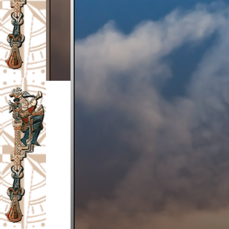
I
V
A
Č