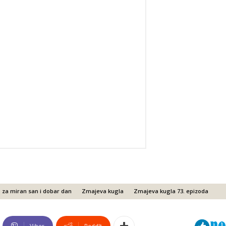
za miran san i dobar dan
Zmajeva kugla
Zmajeva kugla 73. epizoda
Viber
ReddIt