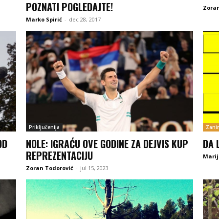
POZNATI POGLEDAJTE!
Zoran
Marko Spirić
-
dec 28, 2017
Priključenija
Zanim
OD
NOLE: IGRAĆU OVE GODINE ZA DEJVIS KUP
DA 
REPREZENTACIJU
Marij
Zoran Todorović
-
jul 15, 2023