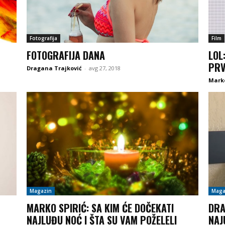
Fotografija
Film
FOTOGRAFIJA DANA
LOL
PRV
Dragana Trajković
-
avg 27, 2018
Marko
Magazin
Maga
MARKO SPIRIĆ: SA KIM ĆE DOČEKATI
DRA
NAJLUĐU NOĆ I ŠTA SU VAM POŽELELI
NAJ