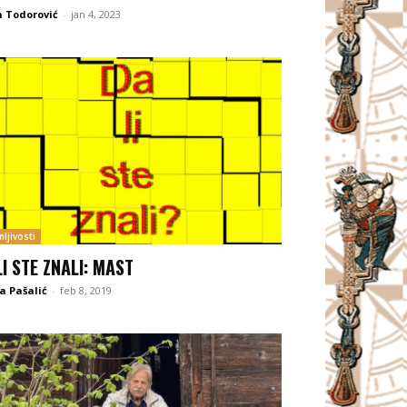
 Todorović
-
jan 4, 2023
ljivosti
LI STE ZNALI: MAST
a Pašalić
-
feb 8, 2019