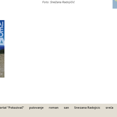
Foto: Snežana Radojičić
ortal "Pokazivač"
putovanje
roman
san
Snezana Radojicic
sreća