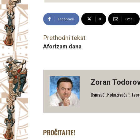
Facebook
X
Email
Prethodni tekst
Aforizam dana
Zoran Todorov
Osnivač „Pokazivača“. Tvorac
PROČITAJTE!