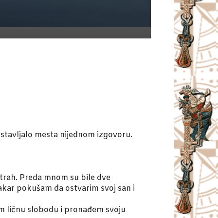
 ostavljalo mesta nijednom izgovoru.
 strah. Preda mnom su bile dve
makar pokušam da ostvarim svoj san i
im ličnu slobodu i pronađem svoju