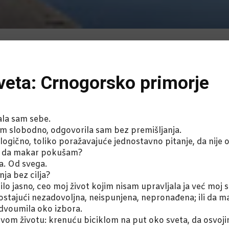
sveta: Crnogorsko primorje
tala sam sebe.
im slobodno, odgovorila sam bez premišljanja.
o logično, toliko poražavajuće jednostavno pitanje, da nije
lo da makar pokušam?
a. Od svega.
nja bez cilja?
lo jasno, ceo moj život kojim nisam upravljala ja već moj
ostajući nezadovoljna, neispunjena, nepronađena; ili da 
dvoumila oko izbora.
svom životu: krenuću biciklom na put oko sveta, da osvoj