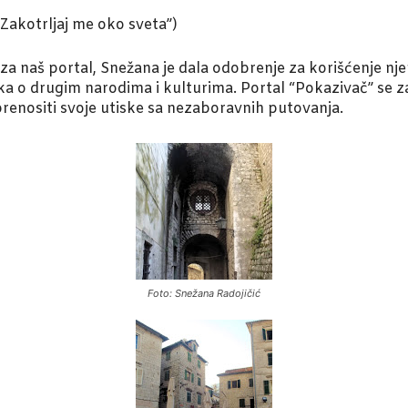
Zakotrljaj me oko sveta”)
za naš portal, Snežana je dala odobrenje za korišćenje nje
aka o drugim narodima i kulturima. Portal “Pokazivač” se z
renositi svoje utiske sa nezaboravnih putovanja.
Foto: Snežana Radojičić