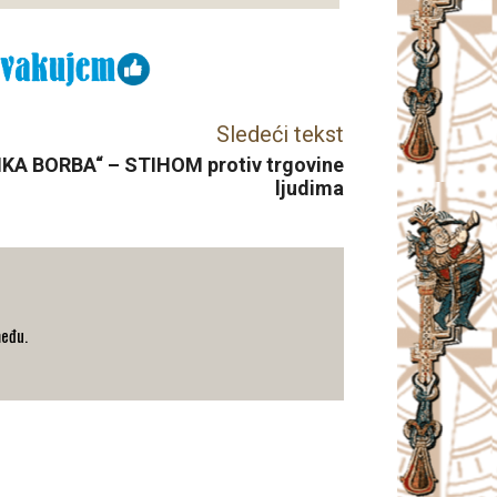
Sledeći tekst
KA BORBA“ – STIHOM protiv trgovine
ljudima
među.