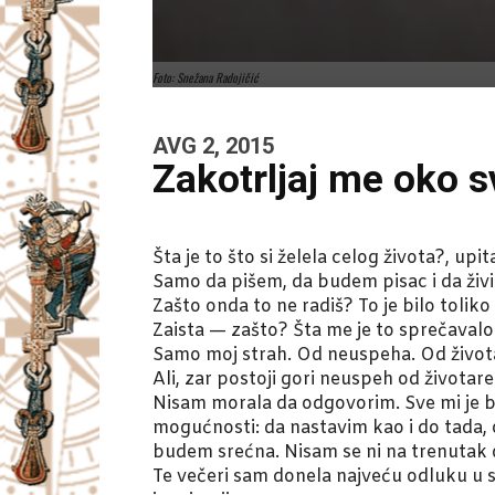
Foto: Snežana Radojičić
AVG 2, 2015
Zakotrljaj me oko 
Šta je to što si želela celog života?, upi
Samo da pišem, da budem pisac i da živ
Zašto onda to ne radiš? To je bilo tolik
Zaista — zašto? Šta me je to sprečava
Samo moj strah. Od neuspeha. Od život
Ali, zar postoji gori neuspeh od životare
Nisam morala da odgovorim. Sve mi je bi
mogućnosti: da nastavim kao i do tada, 
budem srećna. Nisam se ni na trenutak 
Te večeri sam donela najveću odluku u 