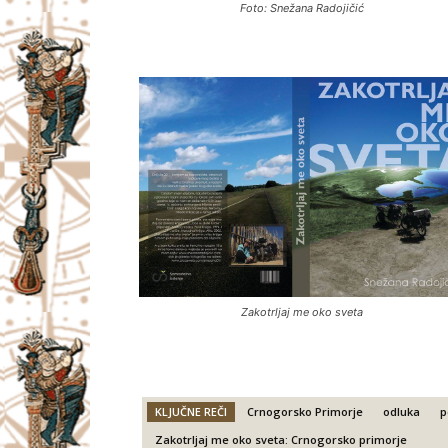
Foto: Snežana Radojičić
Zakotrljaj me oko sveta
KLJUČNE REČI
Crnogorsko Primorje
odluka
p
Zakotrljaj me oko sveta: Crnogorsko primorje