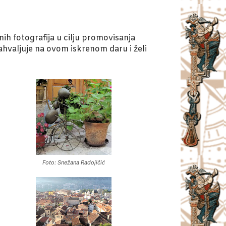
nih fotografija u cilju promovisanja
ahvaljuje na ovom iskrenom daru i želi
Foto: Snežana Radojičić