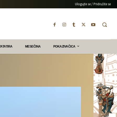
Ulogujte se / Pridružite se
TATATIRA
MESEČINA
POKAZIVAČICA