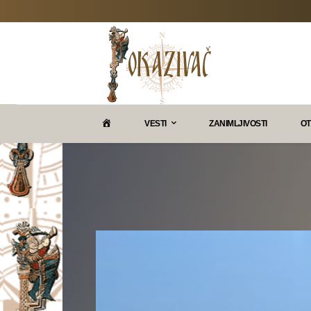
P
VESTI
ZANIMLJIVOSTI
OT
O
K
A
Z