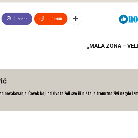
Viber
ReddIt
„MALA ZONA – VELI
ić
 novakovanja. Čovek koji od života želi sve ili ništa, a trenutno živi negde iz