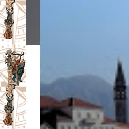
I
V
A
Č