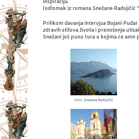
inspiraciju.
(odlomak iz romana Snežane Radojičić “
Prilikom davanja intervjua Bojani Pudar 
zdravih stilova života i prenošenja utis
Snežani još puno tura u kojima će amn p
Foto: Snežana Radojičić