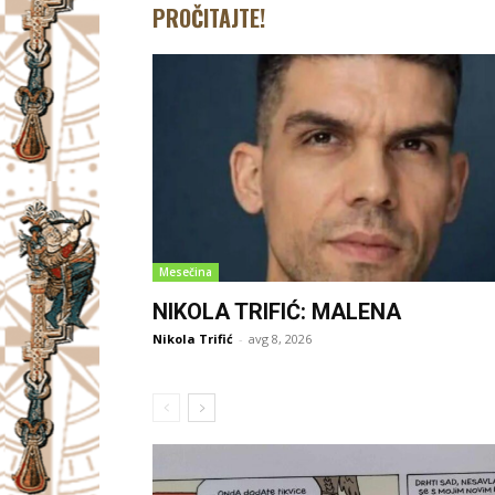
PROČITAJTE!
Mesečina
NIKOLA TRIFIĆ: MALENA
Nikola Trifić
-
avg 8, 2026