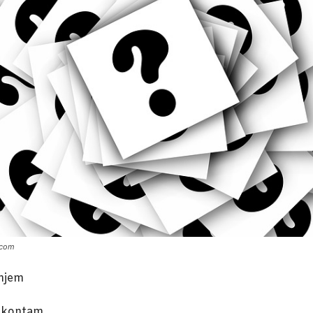
.com
anjem
 skontam