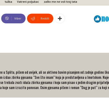
tužba
Vatreni poljubac
zašto me ne voli tvoj tata
Viber
ReddIt
 u Splitu, pišem od uvijek, ali se aktivno bavim pisanjem od zadnje godine ško
ujem izdao zbirku pjesama “Sve što imam“ koja je predstavljena u Imotskom. Na
se trebala zvati iduća zbirka pjesama i koju sam pisao s jedim dragim prijatelj
na koje sam izrazito ponosan. Osim pjesama pišem i roman “Dug je put“ za koji 