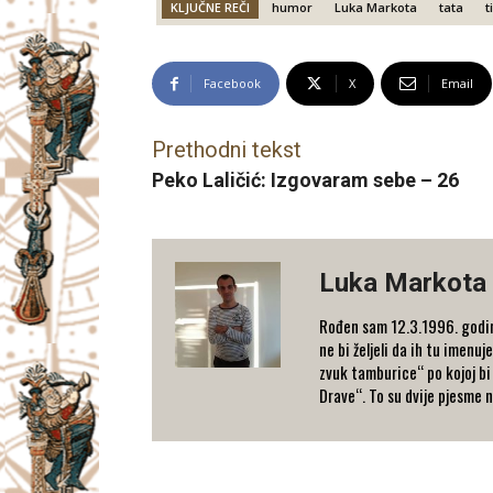
KLJUČNE REČI
humor
Luka Markota
tata
ti
Facebook
X
Email
Prethodni tekst
Peko Laličić: Izgovaram sebe – 26
Luka Markota
Rođen sam 12.3.1996. godine
ne bi željeli da ih tu imen
zvuk tamburice“ po kojoj bi 
Drave“. To su dvije pjesme 