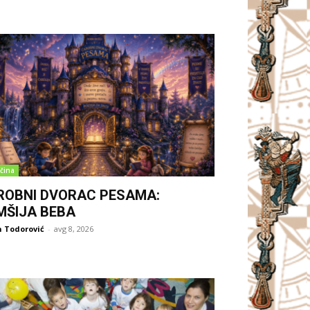
čina
ROBNI DVORAC PESAMA:
MŠIJA BEBA
 Todorović
-
avg 8, 2026