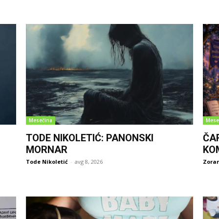
Mesečina
Mese
TODE NIKOLETIĆ: PANONSKI
ČA
MORNAR
KO
Tode Nikoletić
-
avg 8, 2026
Zoran