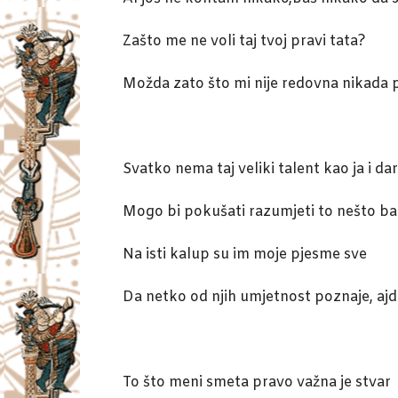
Zašto me ne voli taj tvoj pravi tata?
Možda zato što mi nije redovna nikada p
Svatko nema taj veliki talent kao ja i dar
Mogo bi pokušati razumjeti to nešto ba
Na isti kalup su im moje pjesme sve
Da netko od njih umjetnost poznaje, ajd
To što meni smeta pravo važna je stvar