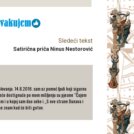
Sledeći tekst
Satirična priča Ninus Nestorović
lovanja. 14.8.2016. sam uz pomoć ljudi koji sigurno
jveće dostignuće po mom mišljenju su pjesme “Čujem
em i u kojoj sam dao sebe i „S ove strane Dunava i
ne znam kad će biti gotov.