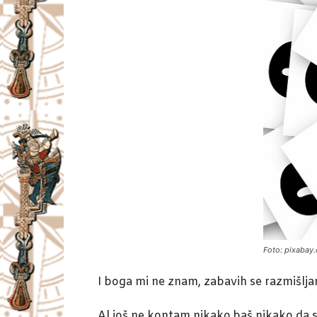
Foto: pixabay
I boga mi ne znam, zabavih se razmišlj
Al još ne kontam nikako,baš nikako da