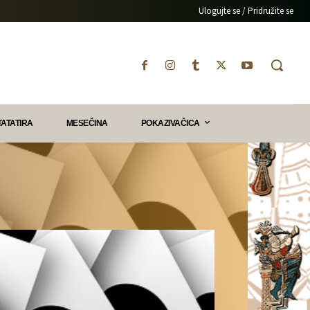
Ulogujte se / Pridružite se
TATATIRA
MESEČINA
POKAZIVAČICA