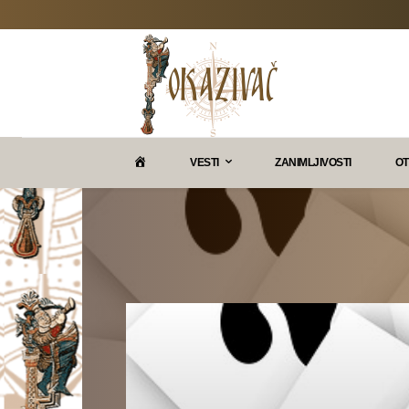
P
VESTI
ZANIMLJIVOSTI
OT
O
K
A
Z