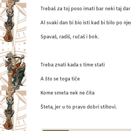
Trebaš za toj poso imati bar neki taj dar
Al svaki dan bi bio isti kad bi bilo po n
Spavaš, radiš, ručaš i bok.
Treba znati kada s time stati
A što se toga tiče
Kome smeta nek ne čita
Šteta, jer u to pravo dobri stihovi.