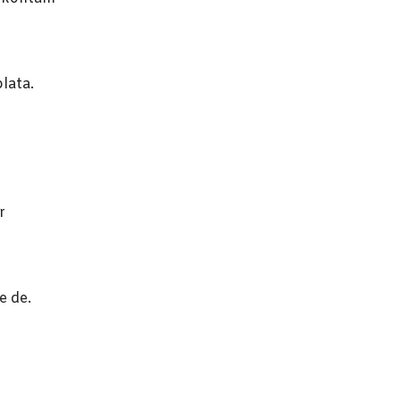
lata.
r
e de.