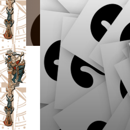
I
V
A
Č