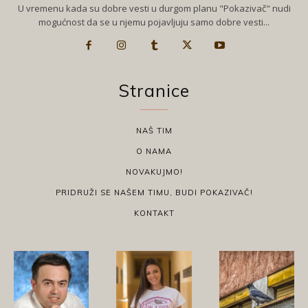
U vremenu kada su dobre vesti u durgom planu "Pokazivač" nudi
mogućnost da se u njemu pojavljuju samo dobre vesti...
Stranice
NAŠ TIM
O NAMA
NOVAKUJMO!
PRIDRUŽI SE NAŠEM TIMU, BUDI POKAZIVAČ!
KONTAKT