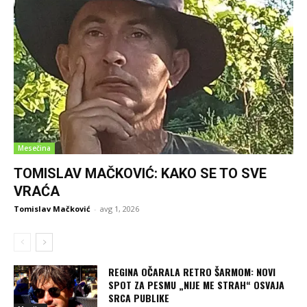
Mesečina
TOMISLAV MAČKOVIĆ: KAKO SE TO SVE
VRAĆA
Tomislav Mačković
-
avg 1, 2026
REGINA OČARALA RETRO ŠARMOM: NOVI
SPOT ZA PESMU „NIJE ME STRAH“ OSVAJA
SRCA PUBLIKE