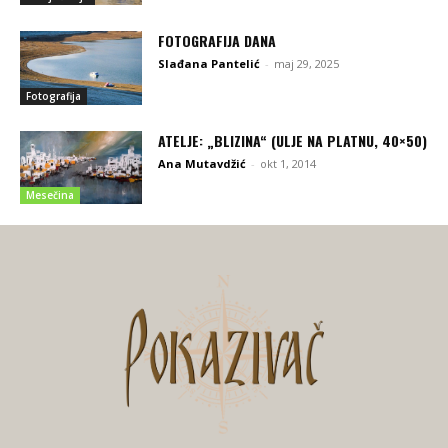
FOTOGRAFIJA DANA
Slađana Pantelić
-
maj 29, 2025
Fotografija
ATELJE: „BLIZINA“ (ULJE NA PLATNU, 40×50)
Ana Mutavdžić
-
okt 1, 2014
Mesečina