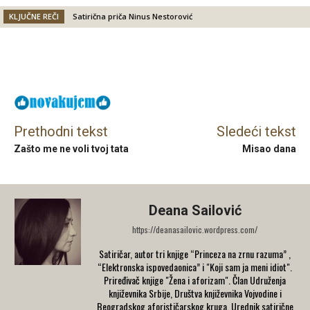
KLJUČNE REČI
Satirična priča Ninus Nestorović
Facebook
X
Email
Prethodni tekst
Sledeći tekst
Zašto me ne voli tvoj tata
Misao dana
Deana Sailović
https://deanasailovic.wordpress.com/
Satiričar, autor tri knjige “Princeza na zrnu razuma” ,
“Elektronska ispovedaonica” i "Koji sam ja meni idiot".
Priređivač knjige "Žena i aforizam". Član Udruženja
književnika Srbije, Društva književnika Vojvodine i
Beogradskog aforističarskog kruga. Urednik satirične