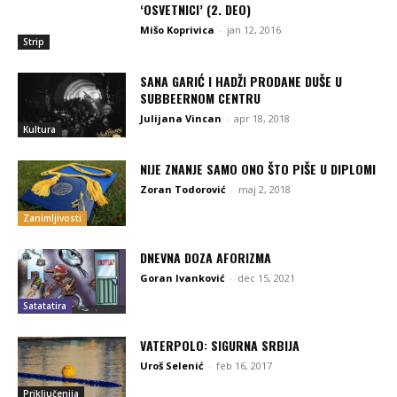
‘OSVETNICI’ (2. DEO)
Mišo Koprivica
-
jan 12, 2016
Strip
SANA GARIĆ I HADŽI PRODANE DUŠE U
SUBBEERNOM CENTRU
Julijana Vincan
-
apr 18, 2018
Kultura
NIJE ZNANJE SAMO ONO ŠTO PIŠE U DIPLOMI
Zoran Todorović
-
maj 2, 2018
Zanimljivosti
DNEVNA DOZA AFORIZMA
Goran Ivanković
-
dec 15, 2021
Satatatira
VATERPOLO: SIGURNA SRBIJA
Uroš Selenić
-
feb 16, 2017
Priključenija