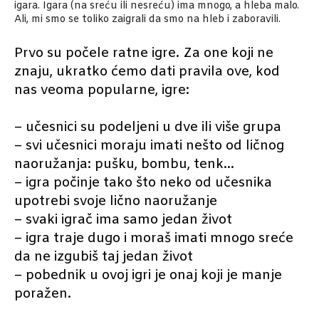
igara. Igara (na sreću ili nesreću) ima mnogo, a hleba malo.
Ali, mi smo se toliko zaigrali da smo na hleb i zaboravili.
Prvo su počele ratne igre. Za one koji ne
znaju, ukratko ćemo dati pravila ove, kod
nas veoma popularne, igre:
– učesnici su podeljeni u dve ili više grupa
– svi učesnici moraju imati nešto od ličnog
naoružanja: pušku, bombu, tenk…
– igra počinje tako što neko od učesnika
upotrebi svoje lično naoružanje
– svaki igrač ima samo jedan život
– igra traje dugo i moraš imati mnogo sreće
da ne izgubiš taj jedan život
– pobednik u ovoj igri je onaj koji je manje
poražen.