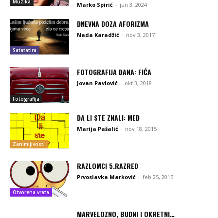
Muzika
Marko Spirić
-
jun 3, 2024
DNEVNA DOZA AFORIZMA
Nada Karadžić
-
nov 3, 2017
Satatatira
FOTOGRAFIJA DANA: FIĆA
Jovan Pavlović
-
okt 3, 2018
Fotografija
DA LI STE ZNALI: MED
Marija Pašalić
-
nov 18, 2015
Zanimljivosti
RAZLOMCI 5.RAZRED
Prvoslavka Marković
-
feb 25, 2015
Otvorena vrata
MARVELOZNO, BUDNI I OKRETNI…