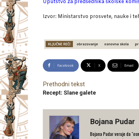
Uputstvo za predsednika skolske komisi
Izvor: Ministarstvo prosvete, nauke i t
KLJUČNE REČI
obrazovanje
osnovna skola
pr
Facebook
X
Email
Prethodni tekst
Recept: Slane galete
Bojana Pudar
Bojana Pudar veruje da "osm