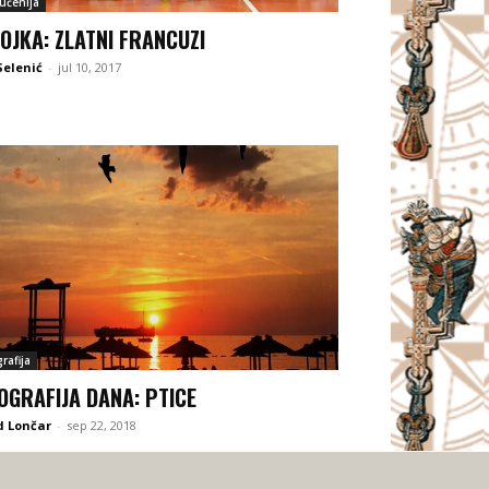
jučenija
OJKA: ZLATNI FRANCUZI
Selenić
-
jul 10, 2017
rafija
OGRAFIJA DANA: PTICE
d Lončar
-
sep 22, 2018