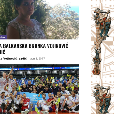
atira
A BALKANSKA BRANKA VOJINOVIĆ
DIĆ
a Vojinović Jegdić
-
avg 8, 2017