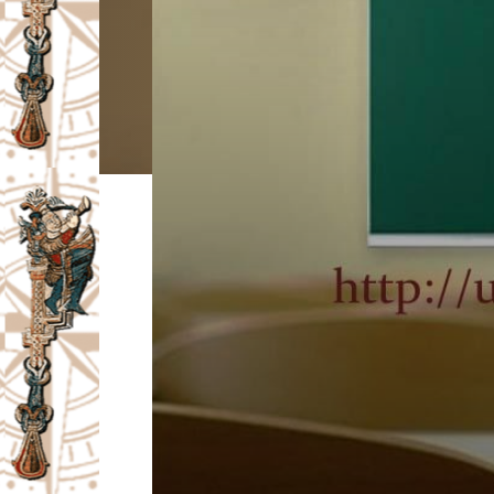
I
V
A
Č