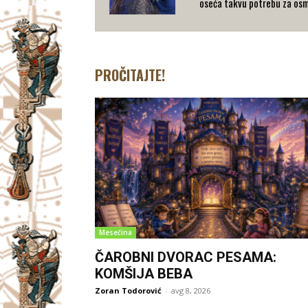
oseća takvu potrebu za osm
PROČITAJTE!
Mesečina
ČAROBNI DVORAC PESAMA:
KOMŠIJA BEBA
Zoran Todorović
-
avg 8, 2026