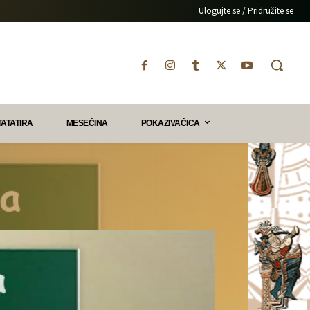
Ulogujte se / Pridružite se
TATATIRA
MESEČINA
POKAZIVAČICA