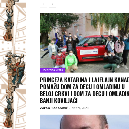
Otvorena vrata
PRINCEZA KATARINA I LAJFLAJN KANA
POMAŽU DOM ZA DECU I OMLADINU U
BELOJ CRKVI I DOM ZA DECU I OMLADI
BANJI KOVILJAČI
Zoran Todorović
-
dec 9, 2020