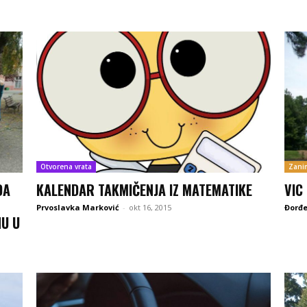
Otvorena vrata
Zanim
DA
KALENDAR TAKMIČENJA IZ MATEMATIKE
VIC
Prvoslavka Marković
-
okt 16, 2015
Đorđe
NU U