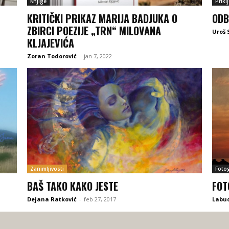
Knjige
Prikl
KRITIČKI PRIKAZ MARIJA BADJUKA O
ODB
ZBIRCI POEZIJE „TRN“ MILOVANA
Uroš 
KLJAJEVIĆA
Zoran Todorović
-
jan 7, 2022
Zanimljivosti
Fotog
BAŠ TAKO KAKO JESTE
FOT
Dejana Ratković
-
feb 27, 2017
Labu