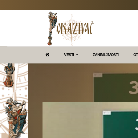
P
VESTI
ZANIMLJIVOSTI
OT
O
K
A
Z