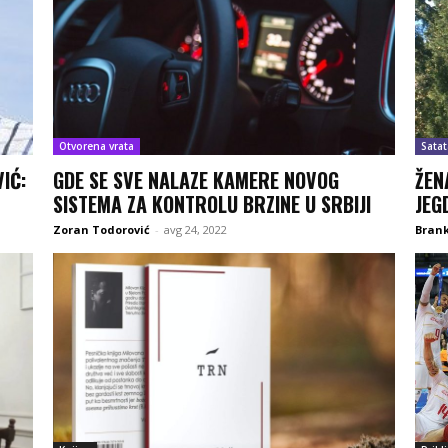
Otvorena vrata
Satat
IĆ:
GDE SE SVE NALAZE KAMERE NOVOG
ŽEN
SISTEMA ZA KONTROLU BRZINE U SRBIJI
JEG
Zoran Todorović
-
avg 24, 2022
Brank