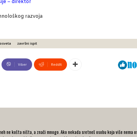
je – direktor
ehnološkog razvoja
osveta
završni ispit
Viber
ReddIt
eh ne košta ništa, a znači mnogo. Ako nekada sretneš osobu koja više nema osm