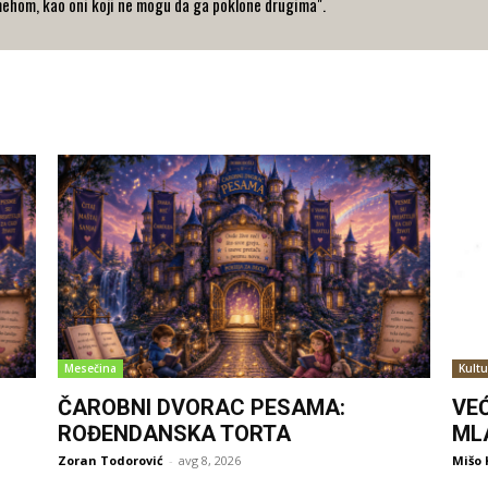
ehom, kao oni koji ne mogu da ga poklone drugima".
Mesečina
Kultu
ČAROBNI DVORAC PESAMA:
VE
ROĐENDANSKA TORTA
ML
Zoran Todorović
-
avg 8, 2026
Mišo 