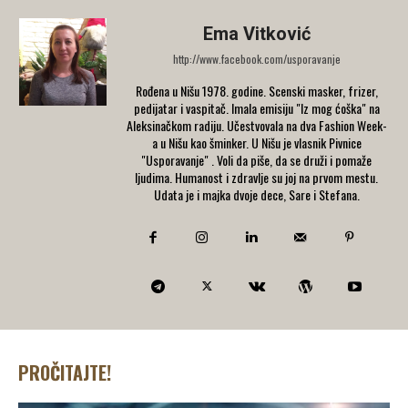
Ema Vitković
http://www.facebook.com/usporavanje
Rođena u Nišu 1978. godine. Scenski masker, frizer,
pedijatar i vaspitač. Imala emisiju "Iz mog ćoška" na
Aleksinačkom radiju. Učestvovala na dva Fashion Week-
a u Nišu kao šminker. U Nišu je vlasnik Pivnice
"Usporavanje" . Voli da piše, da se druži i pomaže
ljudima. Humanost i zdravlje su joj na prvom mestu.
Udata je i majka dvoje dece, Sare i Stefana.
PROČITAJTE!