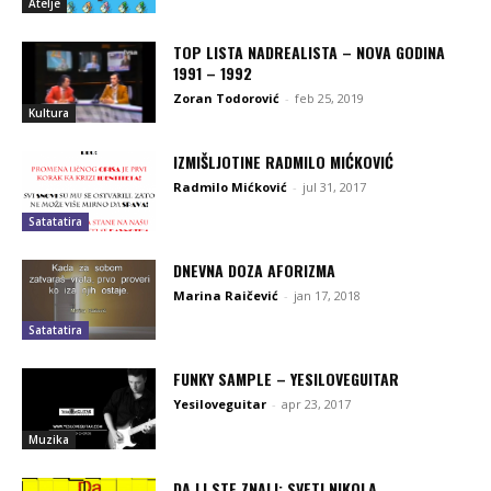
Atelje
TOP LISTA NADREALISTA – NOVA GODINA
1991 – 1992
Zoran Todorović
-
feb 25, 2019
Kultura
IZMIŠLJOTINE RADMILO MIĆKOVIĆ
Radmilo Mićković
-
jul 31, 2017
Satatatira
DNEVNA DOZA AFORIZMA
Marina Raičević
-
jan 17, 2018
Satatatira
FUNKY SAMPLE – YESILOVEGUITAR
Yesiloveguitar
-
apr 23, 2017
Muzika
DA LI STE ZNALI: SVETI NIKOLA