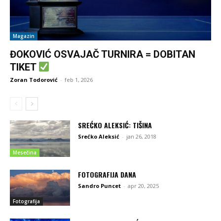
Magazin
ĐOKOVIĆ OSVAJAČ TURNIRA = DOBITAN
TIKET
Zoran Todorović
-
feb 1, 2026
SREĆKO ALEKSIĆ: TIŠINA
Srećko Aleksić
-
jan 26, 2018
Mesečina
FOTOGRAFIJA DANA
Sandro Puncet
-
apr 20, 2025
Fotografija