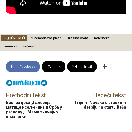
KLJUČNE REČI
"Brendonovo piće"
Brezina voda
holesterol
minerali
tečnost
Facebook
X
Email
Prethodni tekst
Sledeći tekst
Београдска „Галерија
Trijumf Novaka u srpskom
матице исељеника и Срба у
derbiju na startu Beča
региону „- Мими значајно
признање