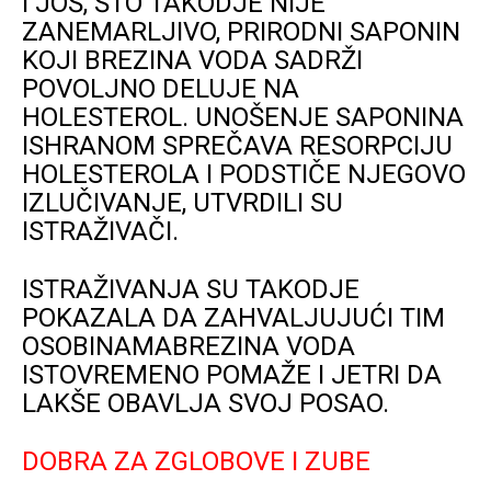
I JOŠ, ŠTO TAKODJE NIJE
ZANEMARLJIVO, PRIRODNI SAPONIN
KOJI BREZINA VODA SADRŽI
POVOLJNO DELUJE NA
HOLESTEROL. UNOŠENJE SAPONINA
ISHRANOM SPREČAVA RESORPCIJU
HOLESTEROLA I PODSTIČE NJEGOVO
IZLUČIVANJE, UTVRDILI SU
ISTRAŽIVAČI.
ISTRAŽIVANJA SU TAKODJE
POKAZALA DA ZAHVALJUJUĆI TIM
OSOBINAMABREZINA VODA
ISTOVREMENO POMAŽE I JETRI DA
LAKŠE OBAVLJA SVOJ POSAO.
DOBRA ZA ZGLOBOVE I ZUBE