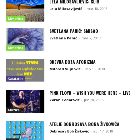
LELA MILOSAVLJEVIĆ: GLIB
Lela Milosavljević
-
mar 18, 2018
Mesečina
SVETLANA PANIĆ: SMISAO
Svetlana Panić
-
mar 7, 2017
Mesečina
DNEVNA DOZA AFORIZMA
Milorad Vujnović
-
sep 19, 2018
Satatatira
PINK FLOYD – WISH YOU WERE HERE – LIVE
Zoran Todorović
-
jun 20, 2015
Muzika
ATELJE DOBROSAVA BOBA ŽIVKOVIĆA
Dobrosav Bob Živković
-
apr 17, 2018