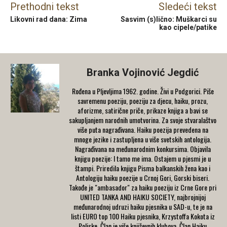
Prethodni tekst
Sledeći tekst
Likovni rad dana: Zima
Sasvim (s)lično: Muškarci su
kao cipele/patike
Branka Vojinović Jegdić
Rođena u Pljevljima 1962. godine. Živi u Podgorici. Piše
savremenu poeziju, poeziju za djecu, haiku, prozu,
aforizme, satirične priče, prikaze knjiga a bavi se
sakupljanjem narodnih umotvorina. Za svoje stvaralaštvo
više puta nagrađivana. Haiku poezija prevedena na
mnoge jezike i zastupljena u više svetskih antologija.
Nagrađivana na međunarodnim konkursima. Objavila
knjigu poezije: I tamo me ima. Ostajem u pjesmi je u
štampi. Priredila knjigu Pisma balkanskih žena kao i
Antologiju haiku poezije u Crnoj Gori, Gorski biseri.
Takođe je "ambasador" za haiku poeziju iz Crne Gore pri
UNITED TANKA AND HAIKU SOCIETY, najbrojnijoj
međunarodnoj udruzi haiku pjesnika u SAD-u, te je na
listi EURO top 100 Haiku pjesnika, Krzystoffa Kokota iz
Poljske. Član je više književnih klubova. Član Haiku