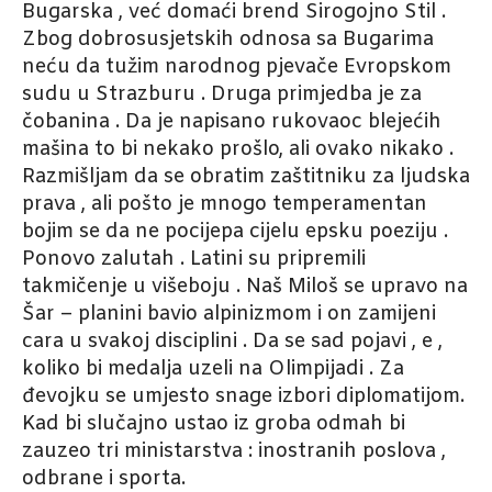
Bugarska , već domaći brend Sirogojno Stil .
Zbog dobrosusjetskih odnosa sa Bugarima
neću da tužim narodnog pjevače Evropskom
sudu u Strazburu . Druga primjedba je za
čobanina . Da je napisano rukovaoc blejećih
mašina to bi nekako prošlo, ali ovako nikako .
Razmišljam da se obratim zaštitniku za ljudska
prava , ali pošto je mnogo temperamentan
bojim se da ne pocijepa cijelu epsku poeziju .
Ponovo zalutah . Latini su pripremili
takmičenje u višeboju . Naš Miloš se upravo na
Šar – planini bavio alpinizmom i on zamijeni
cara u svakoj disciplini . Da se sad pojavi , e ,
koliko bi medalja uzeli na Olimpijadi . Za
đevojku se umjesto snage izbori diplomatijom.
Kad bi slučajno ustao iz groba odmah bi
zauzeo tri ministarstva : inostranih poslova ,
odbrane i sporta.