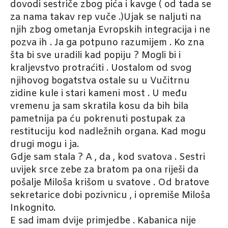
dovodi sestriče zbog pića i kavge ( od tada se
za nama takav rep vuče .)Ujak se naljuti na
njih zbog ometanja Evropskih integracija i ne
pozva ih . Ja ga potpuno razumijem . Ko zna
šta bi sve uradili kad popiju ? Mogli bi i
kraljevstvo protraćiti . Uostalom od svog
njihovog bogatstva ostale su u Vučitrnu
zidine kule i stari kameni most . U među
vremenu ja sam skratila kosu da bih bila
pametnija pa ću pokrenuti postupak za
restituciju kod nadležnih organa. Kad mogu
drugi mogu i ja.
Gdje sam stala ? A , da , kod svatova . Sestri
uvijek srce zebe za bratom pa ona riješi da
pošalje Miloša krišom u svatove . Od bratove
sekretarice dobi pozivnicu , i opremiše Miloša
Inkognito.
E sad imam dvije primjedbe . Kabanica nije