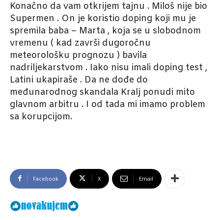
Konačno da vam otkrijem tajnu . Miloš nije bio
Supermen . On je koristio doping koji mu je
spremila baba – Marta , koja se u slobodnom
vremenu ( kad završi dugoročnu
meteorološku prognozu ) bavila
nadriljekarstvom . Iako nisu imali doping test ,
Latini ukapiraše . Da ne dođe do
međunarodnog skandala Kralj ponudi mito
glavnom arbitru . I od tada mi imamo problem
sa korupcijom.
Facebook
X
Email