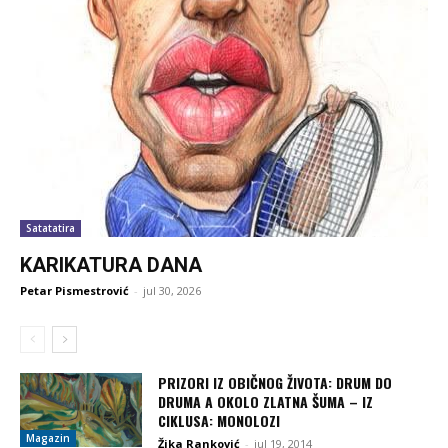
Satatatira
KARIKATURA DANA
Petar Pismestrović
-
jul 30, 2026
PRIZORI IZ OBIČNOG ŽIVOTA: DRUM DO
DRUMA A OKOLO ZLATNA ŠUMA – IZ
CIKLUSA: MONOLOZI
Magazin
Žika Ranković
-
jul 19, 2014