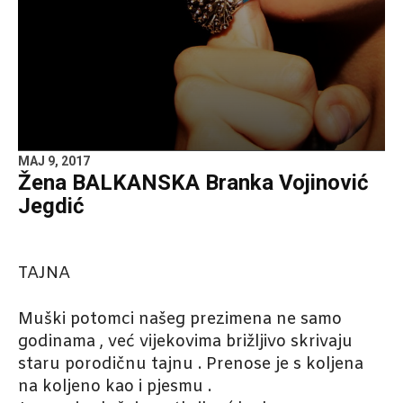
MAJ 9, 2017
Žena BALKANSKA Branka Vojinović
Jegdić
TAJNA
Muški potomci našeg prezimena ne samo
godinama , već vijekovima brižljivo skrivaju
staru porodičnu tajnu . Prenose je s koljena
na koljeno kao i pjesmu .