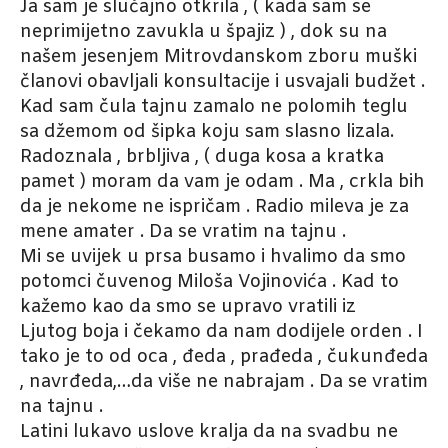
Ja sam je slučajno otkrila , ( kada sam se
neprimijetno zavukla u špajiz ) , dok su na
našem jesenjem Mitrovdanskom zboru muški
članovi obavljali konsultacije i usvajali budžet .
Kad sam čula tajnu zamalo ne polomih teglu
sa džemom od šipka koju sam slasno lizala.
Radoznala , brbljiva , ( duga kosa a kratka
pamet ) moram da vam je odam . Ma , crkla bih
da je nekome ne ispričam . Radio mileva je za
mene amater . Da se vratim na tajnu .
Mi se uvijek u prsa busamo i hvalimo da smo
potomci čuvenog Miloša Vojinovića . Kad to
kažemo kao da smo se upravo vratili iz
Ljutog boja i čekamo da nam dodijele orden . I
tako je to od oca , đeda , prađeda , čukunđeda
, navrđeda,…da više ne nabrajam . Da se vratim
na tajnu .
Latini lukavo uslove kralja da na svadbu ne