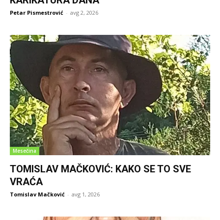
Petar Pismestrović
-
avg 2, 2026
Mesečina
TOMISLAV MAČKOVIĆ: KAKO SE TO SVE
VRAĆA
Tomislav Mačković
-
avg 1, 2026