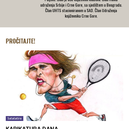
udruženja Srbije i Crne Gore, sa sjedištem u Beogradu.
Član UHTS stacioniranom u SAD. Član Udruženja
književnika Crne Gore.
PROČITAJTE!
Satatatira
KARIKATURA DANA