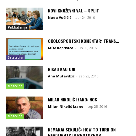
NOVI KNJIŽEVNI VAL – SPLIT
Nada Vučičić
-
apr 24, 2016
Priključenija
OKOLOSPORTSKI KOMENTAR: TRANS…
Mišo Koprivica
-
jun 10, 2016
Satatatira
NIKAD KAO ONI
Ana Mutavdžić
-
sep 23, 2015
Mesečina
MILAN NIKOLIĆ IZANO: NOS
Milan Nikolić Izano
-
sep 25, 2016
Mesečina
NEMANJA SEKULIĆ: HOW TO TURN ON
HEADLIGHTS IN PHOTOSHOP