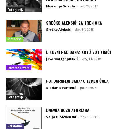
Nemanja Sekulić
-
okt 19, 2017
Fotografija
SREĆKO ALEKSIĆ: ZA TREN OKA
Srećko Aleksić
-
dec 14, 2018
Mesečina
LIKOVNI RAD DANA: KRV ŽIVOT ZNAČI
Jovanka Ignjatović
-
avg 11, 2016
Otvorena vrata
FOTOGRAFIJA DANA: U ZEMLJI ČUDA
Slađana Pantelić
-
jun 4, 2025
Fotografija
DNEVNA DOZA AFORIZMA
Salja P. Slovenski
-
nov 11, 2015
Satatatira