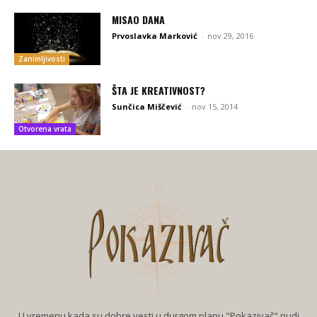
MISAO DANA
Prvoslavka Marković
-
nov 29, 2016
Zanimljivosti
ŠTA JE KREATIVNOST?
Sunčica Miščević
-
nov 15, 2014
Otvorena vrata
U vremenu kada su dobre vesti u durgom planu "Pokazivač" nudi