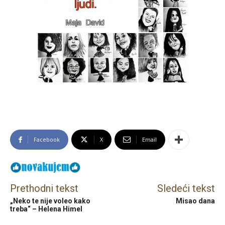
Facebook
X
Email
Prethodni tekst
Sledeći tekst
„Neko te nije voleo kako
Misao dana
treba“ – Helena Himel