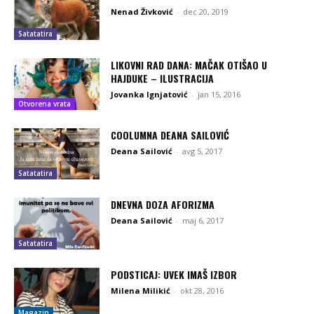
Nenad Živković
-
dec 20, 2019
Satatatira
LIKOVNI RAD DANA: MAČAK OTIŠAO U
HAJDUKE – ILUSTRACIJA
Jovanka Ignjatović
-
jan 15, 2016
Otvorena vrata
COOLUMNA DEANA SAILOVIĆ
Deana Sailović
-
avg 5, 2017
Satatatira
DNEVNA DOZA AFORIZMA
Deana Sailović
-
maj 6, 2017
Satatatira
PODSTICAJ: UVEK IMAŠ IZBOR
Milena Milikić
-
okt 28, 2016
Magazin