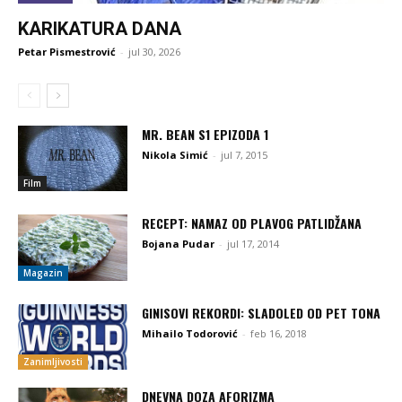
KARIKATURA DANA
Petar Pismestrović
-
jul 30, 2026
MR. BEAN S1 EPIZODA 1
Nikola Simić
-
jul 7, 2015
Film
RECEPT: NAMAZ OD PLAVOG PATLIDŽANA
Bojana Pudar
-
jul 17, 2014
Magazin
GINISOVI REKORDI: SLADOLED OD PET TONA
Mihailo Todorović
-
feb 16, 2018
Zanimljivosti
DNEVNA DOZA AFORIZMA