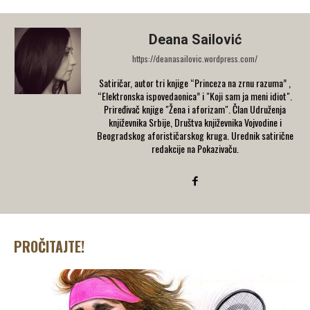
Deana Sailović
https://deanasailovic.wordpress.com/
Satiričar, autor tri knjige “Princeza na zrnu razuma” ,
“Elektronska ispovedaonica” i "Koji sam ja meni idiot".
Priređivač knjige "Žena i aforizam". Član Udruženja
književnika Srbije, Društva književnika Vojvodine i
Beogradskog aforističarskog kruga. Urednik satirične
redakcije na Pokazivaču.
PROČITAJTE!