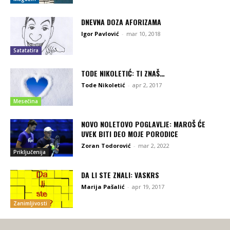
DNEVNA DOZA AFORIZAMA
Igor Pavlović
-
mar 10, 2018
Satatatira
TODE NIKOLETIĆ: TI ZNAŠ…
Tode Nikoletić
-
apr 2, 2017
Mesečina
NOVO NOLETOVO POGLAVLJE: MAROŠ ĆE
UVEK BITI DEO MOJE PORODICE
Zoran Todorović
-
mar 2, 2022
Priključenija
DA LI STE ZNALI: VASKRS
Marija Pašalić
-
apr 19, 2017
Zanimljivosti