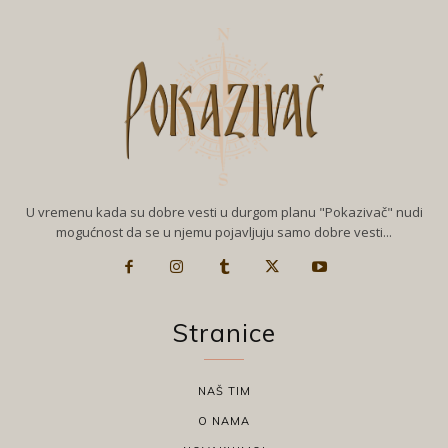
U vremenu kada su dobre vesti u durgom planu "Pokazivač" nudi
mogućnost da se u njemu pojavljuju samo dobre vesti...
Stranice
NAŠ TIM
O NAMA