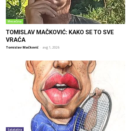
Mesečina
TOMISLAV MAČKOVIĆ: KAKO SE TO SVE
VRAĆA
Tomislav Mačković
-
avg 1, 2026
Satatatira